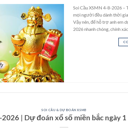
Soi Cầu XSMN 4-8-2026 – Tr
mọi người đều dành thời gi
Vậy nên, để hỗ trợ anh em 
2026 nhanh chóng, chính xác
CO
SOI CẦU & DỰ ĐOÁN XSMB
-2026 | Dự đoán xổ số miền bắc ngày 1