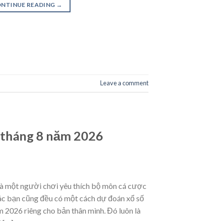
NTINUE READING
→
Leave a comment
 tháng 8 năm 2026
à một người chơi yêu thích bộ môn cá cược
 các bạn cũng đều có một cách dự đoán xổ số
 2026 riêng cho bản thân mình. Đó luôn là