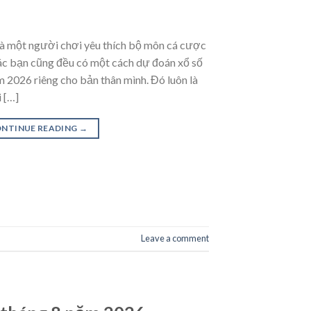
à một người chơi yêu thích bộ môn cá cược
 các bạn cũng đều có một cách dự đoán xổ số
 2026 riêng cho bản thân mình. Đó luôn là
 […]
NTINUE READING
→
Leave a comment