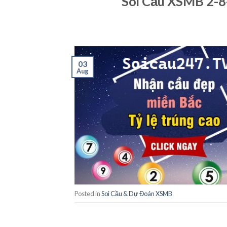
Soi Cầu XSMB 2-8
03
Aug
Posted in
Soi Cầu & Dự Đoán XSMB