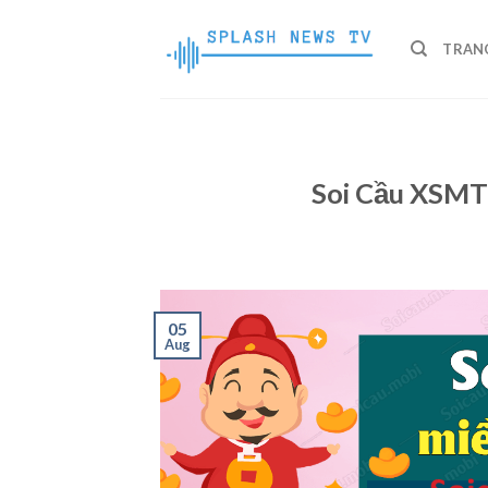
Skip
to
TRAN
content
Soi Cầu XSMT 
05
Aug