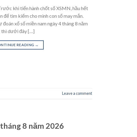
ước khi tiến hành chốt số XSMN, hầu hết
an để tìm kiếm cho mình con số may mắn.
dự đoán xổ số miền nam ngày 4 tháng 8 năm
 thì dưới đây […]
NTINUE READING
→
Leave a comment
 tháng 8 năm 2026