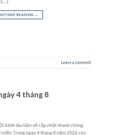
 […]
NTINUE READING
→
Leave a comment
ngày 4 tháng 8
t kênh lâu năm về cập nhật nhanh chóng
 miền Trung ngày 4 tháng 8 năm 2026 cực