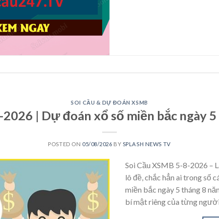
SOI CẦU & DỰ ĐOÁN XSMB
-2026 | Dự đoán xổ số miền bắc ngày 5
POSTED ON
05/08/2026
BY
SPLASH NEWS TV
Soi Cầu XSMB 5-8-2026 – L
lô đề, chắc hẳn ai trong số
miền bắc ngày 5 tháng 8 năm
bí mật riêng của từng người