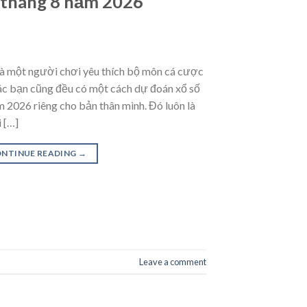
 tháng 8 năm 2026
à một người chơi yêu thích bộ môn cá cược
 các bạn cũng đều có một cách dự đoán xổ số
 2026 riêng cho bản thân mình. Đó luôn là
 […]
NTINUE READING
→
Leave a comment