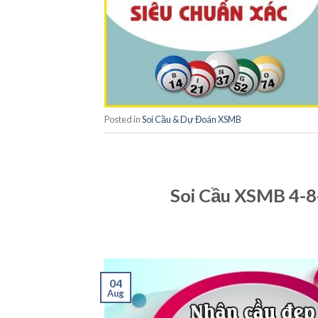
Posted in
Soi Cầu & Dự Đoán XSMB
Soi Cầu XSMB 4-8
04
Aug