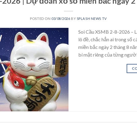
-2026 | Dự đoán xổ số miền bắc ngày 2
POSTED ON
03/08/2026
BY
SPLASH NEWS TV
Soi Cầu XSMB 2-8-2026 – L
lô đề, chắc hẳn ai trong số
miền bắc ngày 2 tháng 8 năm
bí mật riêng của từng người
CO