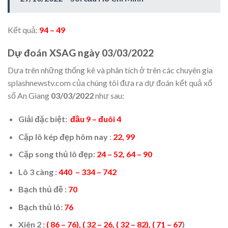
Kết quả:
94 – 49
Dự đoán XSAG ngày
03/03/2022
Dựa trên những thống kê và phân tích ở trên các chuyên gia
splashnewstv.com của chúng tôi đưa ra dự đoán kết quả xổ
số An Giang
03/03/2022
như sau:
Giải đặc biệt:
đầu 9 – đuôi 4
Cặp lô kép đẹp hôm nay
:
22, 99
Cặp song thủ lô đẹp:
24 – 52, 64 – 90
Lô 3 càng :
440 – 334 – 742
Bạch thủ đề :
70
Bạch thủ lô:
76
Xiên 2 :
( 86 – 76), ( 32 – 26, ( 32 – 82), ( 71 – 67
)