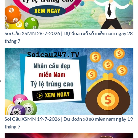
Soi Cầu XSMN 28-7-2026 | Dự đoán xổ số miền nam ngày 28
tháng 7
Soi Cầu XSMN 19-7-2026 | Dự đoán xổ số miền nam ngày 19
tháng 7