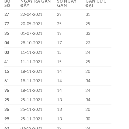
BỘ
NGÀY RA GẦN
SỐ NGÀY
GAN CỰC
SỐ
ĐÂY
GAN
ĐẠI
27
22-04-2021
29
31
77
20-05-2021
25
25
35
01-07-2021
19
33
04
28-10-2021
17
23
03
11-11-2021
15
24
41
11-11-2021
15
25
15
18-11-2021
14
20
61
18-11-2021
14
34
96
18-11-2021
14
24
25
25-11-2021
13
34
36
25-11-2021
13
20
99
25-11-2021
13
30
62
02-12-2021
12
24