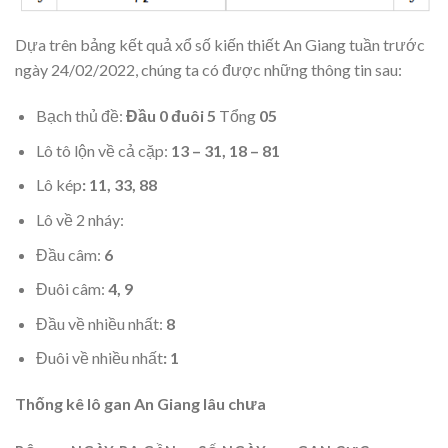
Dựa trên bảng kết quả xổ số kiến thiết An Giang
tuần trước
ngày 24/02/2022, chúng ta có được những thông tin sau:
Bạch thủ đề:
Đầu 0 đuôi 5
Tổng
05
Lô tô lộn về cả cặp:
13 – 31, 18 – 81
Lô kép
: 11, 33, 88
Lô về 2 nháy:
Đầu câm:
6
Đuôi câm:
4, 9
Đầu về nhiều nhất:
8
Đuôi về nhiều nhất
: 1
Thống kê lô gan An Giang lâu chưa