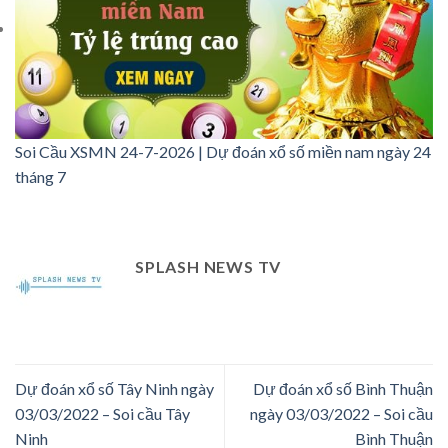
Soi Cầu XSMN 24-7-2026 | Dự đoán xổ số miền nam ngày 24
tháng 7
SPLASH NEWS TV
Dự đoán xổ số Tây Ninh ngày
Dự đoán xổ số Bình Thuận
03/03/2022 – Soi cầu Tây
ngày 03/03/2022 – Soi cầu
Ninh
Bình Thuận