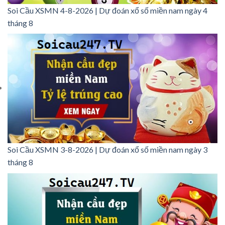
Soi Cầu XSMN 4-8-2026 | Dự đoán xổ số miền nam ngày 4
tháng 8
Soi Cầu XSMN 3-8-2026 | Dự đoán xổ số miền nam ngày 3
tháng 8