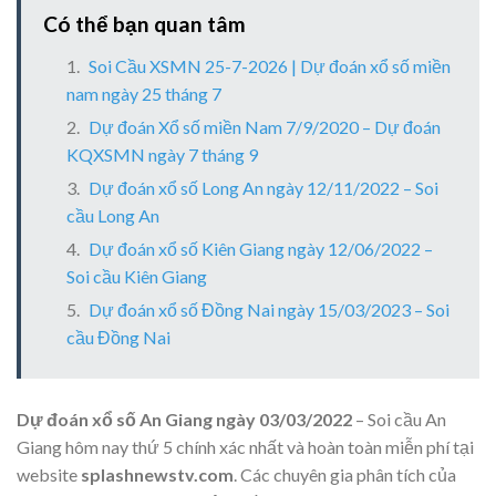
Có thể bạn quan tâm
Soi Cầu XSMN 25-7-2026 | Dự đoán xổ số miền
nam ngày 25 tháng 7
Dự đoán Xổ số miền Nam 7/9/2020 – Dự đoán
KQXSMN ngày 7 tháng 9
Dự đoán xổ số Long An ngày 12/11/2022 – Soi
cầu Long An
Dự đoán xổ số Kiên Giang ngày 12/06/2022 –
Soi cầu Kiên Giang
Dự đoán xổ số Đồng Nai ngày 15/03/2023 – Soi
cầu Đồng Nai
Dự đoán xổ số An Giang ngày 03/03/2022
– Soi cầu An
Giang hôm nay thứ 5 chính xác nhất và hoàn toàn miễn phí tại
website
splashnewstv.com
. Các chuyên gia phân tích của