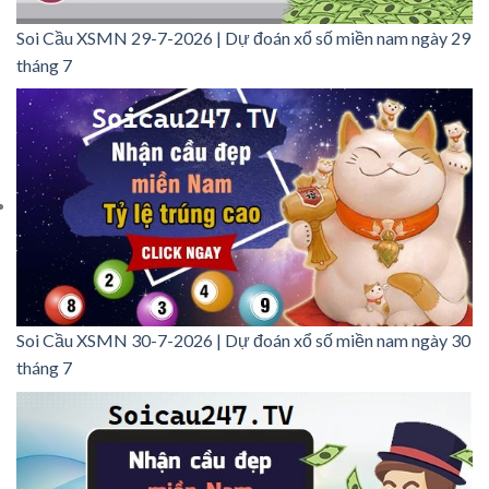
Soi Cầu XSMN 29-7-2026 | Dự đoán xổ số miền nam ngày 29
tháng 7
Soi Cầu XSMN 30-7-2026 | Dự đoán xổ số miền nam ngày 30
tháng 7