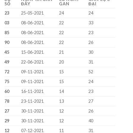
SỐ
ĐÂY
GAN
ĐẠI
23
25-05-2021
24
24
03
08-06-2021
22
33
85
08-06-2021
22
23
90
08-06-2021
22
26
45
15-06-2021
21
30
49
22-06-2021
20
31
72
09-11-2021
15
52
75
09-11-2021
15
24
60
16-11-2021
14
23
78
23-11-2021
13
27
27
30-11-2021
12
26
29
30-11-2021
12
40
12
07-12-2021
11
31