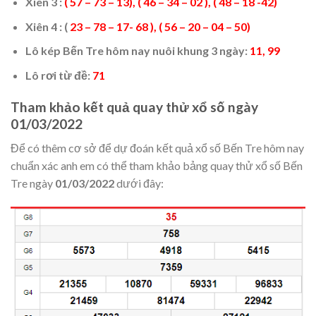
Xiên 3 :
( 57 – 73 – 13), ( 46 – 34 – 02 ), ( 48 – 18 -42)
Xiên 4 : (
23 – 78 – 17- 68 ), ( 56 – 20 – 04 – 50)
Lô kép Bến Tre hôm nay nuôi khung 3 ngày:
11, 99
Lô rơi từ đề:
71
Tham khảo kết quả quay thử xổ số ngày
01/03/2022
Để có thêm cơ sở để dự đoán kết quả xổ số Bến Tre hôm nay
chuẩn xác anh em có thể tham khảo bảng quay thử xổ số Bến
Tre ngày
01/03/2022
dưới đây: