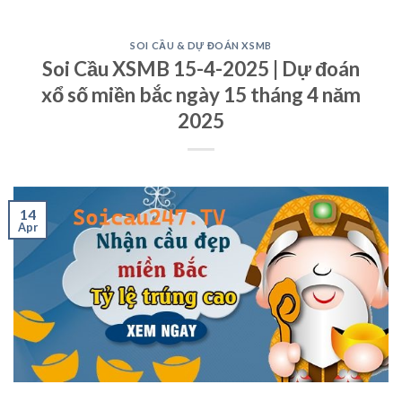
SOI CẦU & DỰ ĐOÁN XSMB
Soi Cầu XSMB 15-4-2025 | Dự đoán
xổ số miền bắc ngày 15 tháng 4 năm
2025
14
Apr