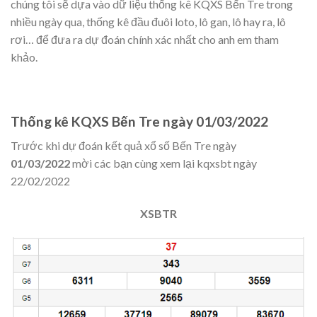
chúng tôi sẽ dựa vào dữ liệu thống kê KQXS Bến Tre trong
nhiều ngày qua, thống kê đầu đuôi loto, lô gan, lô hay ra, lô
rơi… để đưa ra dự đoán chính xác nhất cho anh em tham
khảo.
Thống kê KQXS Bến Tre ngày 01/03/2022
Trước khi dự đoán kết quả xổ số Bến Tre ngày
01/03/2022
mời các bạn cùng xem lại kqxsbt ngày
22/02/2022
XSBTR