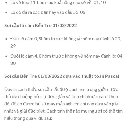
Lô về kép 11 hôm sau khả năng cao sẽ về: 01, 10
Lô 63 đã ra các bạn hãy vào cầu 53 06
Soi cầu lô câm Bến Tre
01/03/2022
Đầu lô câm 0, 9hôm trước không về hôm nay đánh lô 20,
29
Đuôi lô câm 4, 8 hôm trước không về hôm nay đánh lô: 04,
80
Soi cầu Bến Tre
01/03/2022
dựa vào thuật toán Pascal
Đây là cách thức soi cầu rất được anh em trong giới cược
thủ ưa chuộng bởi sự đơn giản và tính chính xác cao. Theo
đó, để có được bộ số may mắn anh em chỉ cần dựa vào giải
nhất và giải đặc biệt. Cách tính thế nào mọi người có thể tìm
hiểu thông qua ví dụ sau: