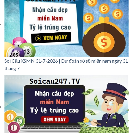
Soi Cầu XSMN 31-7-2026 | Dự đoán xổ số miền nam ngày 31
tháng 7