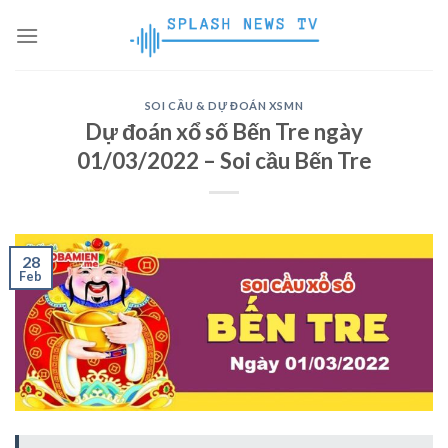
Skip
to
content
SOI CẦU & DỰ ĐOÁN XSMN
Dự đoán xổ số Bến Tre ngày
01/03/2022 – Soi cầu Bến Tre
28
Feb