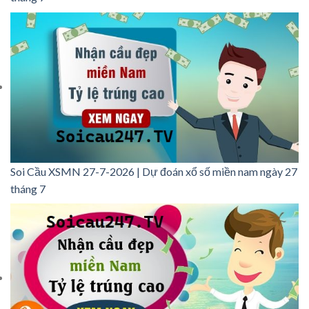
Soi Cầu XSMN 27-7-2026 | Dự đoán xổ số miền nam ngày 27
tháng 7