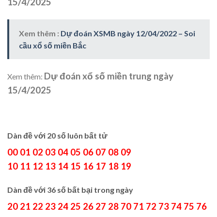
15/4/2025
Xem thêm :
Dự đoán XSMB ngày 12/04/2022 – Soi
cầu xổ số miền Bắc
Dự đoán xổ số miền trung ngày
Xem thêm:
15
/4/2025
Dàn đề với 20 số luôn bất tử
00 01 02 03 04 05 06 07 08 09
10 11 12 13 14 15 16 17 18 19
Dàn đề với 36 số bất bại trong ngày
20 21 22 23 24 25 26 27 28 70 71 72 73 74 75 76