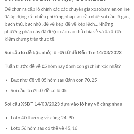
Để chọn ra cặp lô chính xác các chuyên gia xosobamien.online
đã áp dụng rất nhiều phương pháp soi cầu như: soi cầu lô gan,
bạch thủ, bạc nhớ, đề về kép, đề về kép lệch…Những
phương pháp này đã được các cao thủ chia sẻ và đã được
kiểm chứng trên thực tế.
Soi cầu lô đề bạc nhớ, lô rơi từ đề Bến Tre
14/03/2023
Tuần trước đề về
05
hôm nay đánh con gì chính xác nhất?
Bạc nhớ đề về
05
hôm sau đánh con 70, 25
Soi cầu lô rơi từ đề có lô
05
Soi cầu XSBT
14/03/2023
dựa vào lô hay về cùng nhau
Loto 40 thường về cùng 24, 90
Loto 56 hôm sau có thể về 45, 16