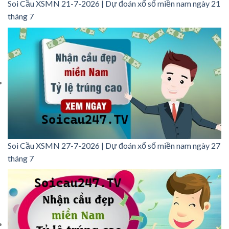
Soi Cầu XSMN 21-7-2026 | Dự đoán xổ số miền nam ngày 21
tháng 7
Soi Cầu XSMN 27-7-2026 | Dự đoán xổ số miền nam ngày 27
tháng 7