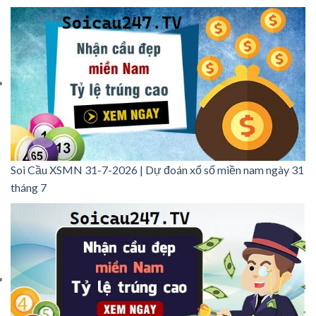
Soi Cầu XSMN 31-7-2026 | Dự đoán xổ số miền nam ngày 31
tháng 7