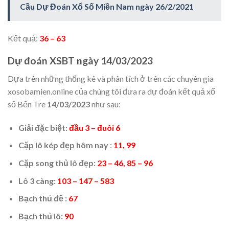
Cầu Dự Đoán Xổ Số Miền Nam ngày 26/2/2021
Kết quả:
36 – 63
Dự đoán XSBT ngày 14/03/2023
Dựa trên những thống kê và phân tích ở trên các chuyên gia
xosobamien.online của chúng tôi đưa ra dự đoán kết quả xổ
số Bến Tre
14/03/2023
như sau:
Giải đặc biệt:
đầu 3 – đuôi 6
Cặp lô kép đẹp hôm nay
:
11, 99
Cặp song thủ lô đẹp:
23 – 46, 85 – 96
Lô 3 càng:
103 – 147 – 583
Bạch thủ đề :
67
Bạch thủ lô:
90