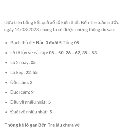
Dựa trên bảng kết quả xổ số kiến thiết Bến Tre
tuần trước
ngày 14/03/2023, chúng ta có được những thông tin sau:
Bạch thủ đề:
Đầu 0 đuôi 5
Tổng
05
Lô tô lộn về cả cặp
: 05 – 50, 26 – 62, 35 – 53
Lô 2 nháy
: 05
Lô kép
: 22, 55
Đầu câm
: 2
Đuôi câm
: 9
Đầu về nhiều nhất :
5
Đuôi về nhiều nhất:
5
Thống kê lô gan Bến Tre lâu chưa về