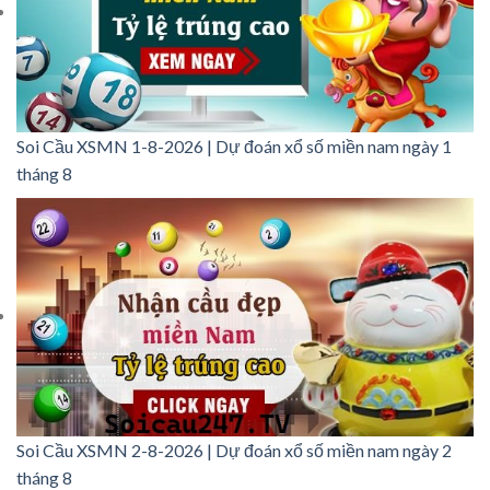
Soi Cầu XSMN 1-8-2026 | Dự đoán xổ số miền nam ngày 1
tháng 8
Soi Cầu XSMN 2-8-2026 | Dự đoán xổ số miền nam ngày 2
tháng 8