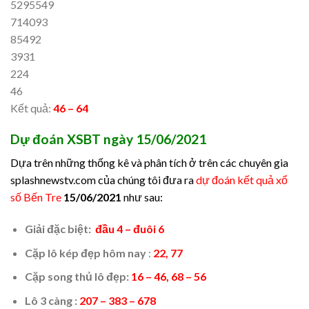
5295549
714093
85492
3931
224
46
Kết quả:
46 – 64
Dự đoán XSBT ngày 15/06/2021
Dựa trên những thống kê và phân tích ở trên các chuyên gia
splashnewstv.com của chúng tôi đưa ra
dự đoán kết quả xổ
số Bến Tre
15/06/2021
như sau:
Giải đặc biệt:
đầu 4 – đuôi 6
Cặp lô kép đẹp hôm nay
:
22, 77
Cặp song thủ lô đẹp:
16 – 46, 68 – 56
Lô 3 càng :
207 – 383 – 678