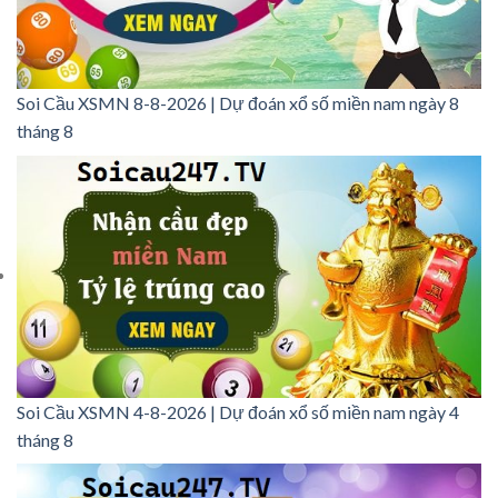
Soi Cầu XSMN 8-8-2026 | Dự đoán xổ số miền nam ngày 8
tháng 8
Soi Cầu XSMN 4-8-2026 | Dự đoán xổ số miền nam ngày 4
tháng 8