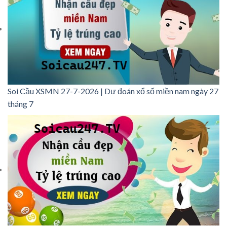
Soi Cầu XSMN 27-7-2026 | Dự đoán xổ số miền nam ngày 27
tháng 7