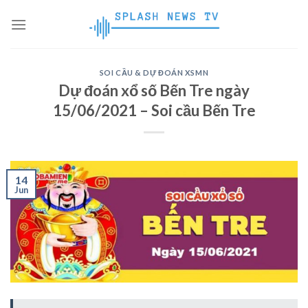
Skip
to
content
SOI CẦU & DỰ ĐOÁN XSMN
Dự đoán xổ số Bến Tre ngày
15/06/2021 – Soi cầu Bến Tre
14
Jun