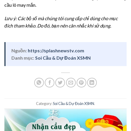
cầu lô may mắn.
Lưu ý: Các bộ số mà chúng tôi cung cấp chỉ dùng cho mục
đích tham khảo. Do đó, bạn nên cân nhắc khi sử dụng.
Nguồn:
https://splashnewstv.com
Danh mục:
Soi Cầu & Dự Đoán XSMN
Category:
Soi Cầu & Dự Đoán XSMN
.