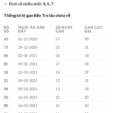
Đuôi về nhiều nhất:
4, 5, 7
Thống kê lô gan Bến Tre lâu chưa về
BỘ
NGÀY RA GẦN
SỐ NGÀY
GAN CỰC
SỐ
ĐÂY
GAN
ĐẠI
63
01-12-2020
27
30
73
29-12-2020
23
31
46
02-02-2021
18
30
81
09-02-2021
17
34
18
02-03-2021
14
29
21
09-03-2021
13
32
34
09-03-2021
13
30
20
16-03-2021
12
20
80
16-03-2021
12
20