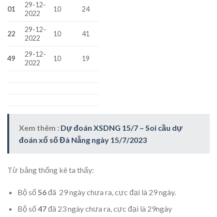
29-12-
01
10
24
2022
29-12-
22
10
41
2022
29-12-
49
10
19
2022
Xem thêm :
Dự đoán XSDNG 15/7 – Soi cầu dự
đoán xổ số Đà Nẵng ngày 15/7/2023
Từ bảng thống kê ta thấy:
Bộ số
56
đã 29 ngày chưa ra, cực đại là 29 ngày.
Bộ số
47
đã 23 ngày chưa ra, cực đại là 29ngày