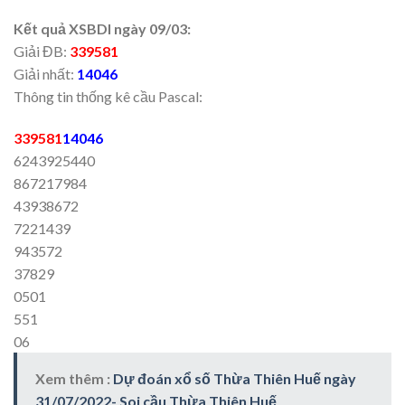
Kết quả XSBDI ngày 09/03:
Giải ĐB:
339581
Giải nhất:
14046
Thông tin thống kê cầu Pascal:
339581
14046
6243925440
867217984
43938672
7221439
943572
37829
0501
551
06
Xem thêm :
Dự đoán xổ số Thừa Thiên Huế ngày
31/07/2022- Soi cầu Thừa Thiên Huế