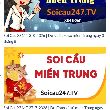
Soi Cầu XSMT 3-8-2026 | Dự đoán xổ số miền Trung ngày 3
tháng 8
Soi Cầu XSMT 27-7-2026 | Dự đoán xổ số miền Trung ngày