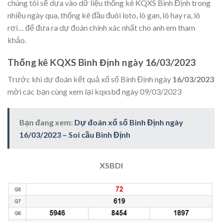
chúng tôi sẽ dựa vào dữ liệu thống kê KQXS Bình Định trong
nhiều ngày qua, thống kê đầu đuôi loto, lô gan, lô hay ra, lô
rơi… để đưa ra dự đoán chính xác nhất cho anh em tham
khảo.
Thống kê KQXS Bình Định ngày 16/03/2023
Trước khi dự đoán kết quả xổ số Bình Định ngày
16/03/2023
mời các bạn cùng xem lại kqxsbđ ngày 09/03/2023
Bạn đang xem:
Dự đoán xổ số Bình Định ngày
16/03/2023 – Soi cầu Bình Định
XSBDI