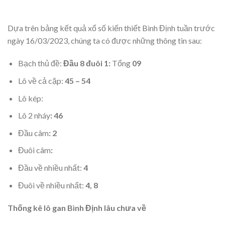
Dựa trên bảng kết quả xổ số kiến thiết Bình Định
tuần trước
ngày 16/03/2023, chúng ta có được những thông tin sau:
Bạch thủ đề:
Đầu 8 đuôi 1:
Tổng
09
Lô về cả cặp:
45 – 54
Lô kép:
Lô 2 nháy
: 46
Đầu câm
: 2
Đuôi câm
:
Đầu về nhiều nhất:
4
Đuôi về nhiều nhất:
4, 8
Thống kê lô gan Bình Định lâu chưa về