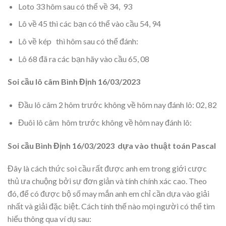
Loto 33 hôm sau có thể về 34, 93
Lô về 45 thì các bạn có thể vào cầu 54, 94
Lô về kép thì hôm sau có thể đánh:
Lô 68 đã ra các bạn hãy vào cầu 65, 08
Soi cầu lô câm Bình Định
16/03/2023
Đầu lô câm 2 hôm trước không về hôm nay đánh lô: 02, 82
Đuôi lô câm hôm trước không về hôm nay đánh lô:
Soi cầu Bình Định
16/03/2023
dựa vào thuật toán Pascal
Đây là cách thức soi cầu rất được anh em trong giới cược
thủ ưa chuộng bởi sự đơn giản và tính chính xác cao. Theo
đó, để có được bộ số may mắn anh em chỉ cần dựa vào giải
nhất và giải đặc biệt. Cách tính thế nào mọi người có thể tìm
hiểu thông qua ví dụ sau: