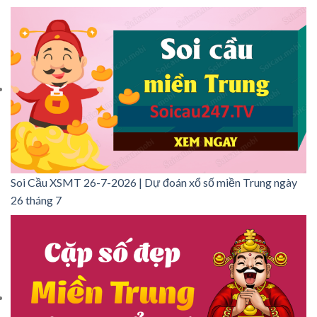
Soi Cầu XSMT 26-7-2026 | Dự đoán xổ số miền Trung ngày
26 tháng 7