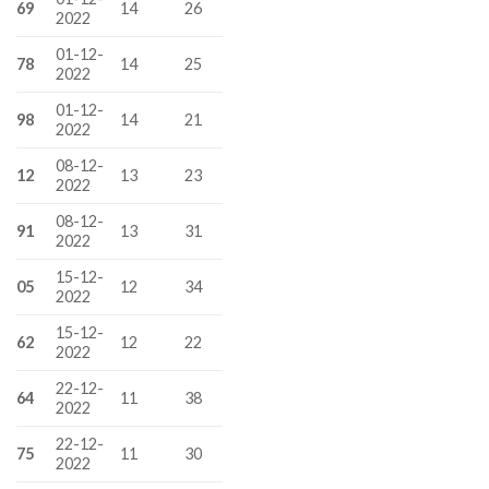
69
14
26
2022
01-12-
78
14
25
2022
01-12-
98
14
21
2022
08-12-
12
13
23
2022
08-12-
91
13
31
2022
15-12-
05
12
34
2022
15-12-
62
12
22
2022
22-12-
64
11
38
2022
22-12-
75
11
30
2022