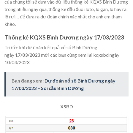
của chúng tôi sẽ dựa vào dữ liệu thống kê KQXS Bình Dương
trong nhiều ngày qua, thống kê đầu đuôi loto, lô gan, lô hay ra,
lô rơi… để đưa ra dự đoán chính xác nhất cho anh em tham
khảo.
Thống kê KQXS Bình Dương ngày
17/03/2023
Trước khi dự đoán kết quả xổ số Bình Dương
ngày
17/03/2023
mời các bạn cùng xem lại kqxsbd ngày
10/03/2023
Bạn đang xem:
Dự đoán xổ số Bình Dương ngày
17/03/2023 – Soi cầu Bình Dương
XSBD