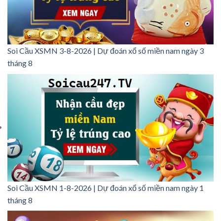
Soi Cầu XSMN 3-8-2026 | Dự đoán xổ số miền nam ngày 3
tháng 8
Soi Cầu XSMN 1-8-2026 | Dự đoán xổ số miền nam ngày 1
tháng 8