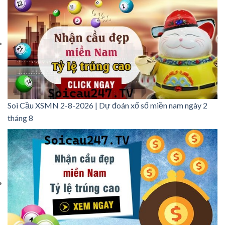
Soi Cầu XSMN 2-8-2026 | Dự đoán xổ số miền nam ngày 2
tháng 8