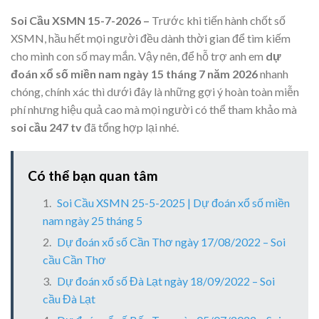
Soi Cầu XSMN 15-7-2026 –
Trước khi tiến hành chốt số
XSMN, hầu hết mọi người đều dành thời gian để tìm kiếm
cho mình con số may mắn. Vậy nên, để hỗ trợ anh em
dự
đoán xổ số miền nam ngày 15 tháng 7 năm 2026
nhanh
chóng, chính xác thì dưới đây là những gợi ý hoàn toàn miễn
phí nhưng hiệu quả cao mà mọi người có thể tham khảo mà
soi cầu 247 tv
đã tổng hợp lại nhé.
Có thể bạn quan tâm
Soi Cầu XSMN 25-5-2025 | Dự đoán xổ số miền
nam ngày 25 tháng 5
Dự đoán xổ số Cần Thơ ngày 17/08/2022 – Soi
cầu Cần Thơ
Dự đoán xổ số Đà Lạt ngày 18/09/2022 – Soi
cầu Đà Lạt