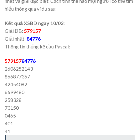
nhất và giải đặc biệt. Cách tính thế nào mọi người có thể tìm
hiểu thông qua ví dụ sau:
Kết quả XSBD ngày 10/03:
Giải ĐB:
579157
Giải nhất:
84776
Thông tin thống kê cầu Pascal:
579157
84776
2606252143
866877357
42454082
6699480
258328
73150
0465
401
41