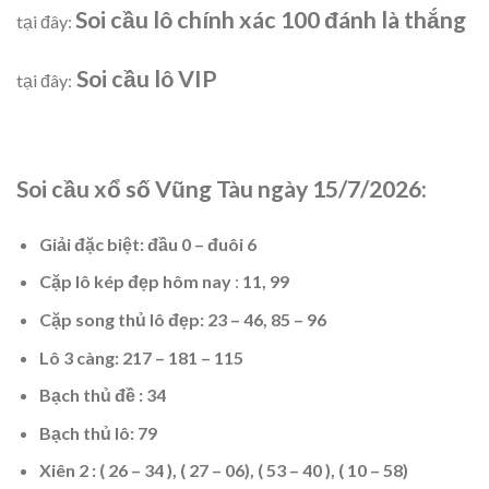
Soi cầu lô chính xác 100 đánh là thắng
tại đây:
Soi cầu lô VIP
tại đây:
Soi cầu xổ số Vũng Tàu
ngày 15/7/2026:
Giải đặc biệt:
đầu 0 – đuôi 6
Cặp lô kép đẹp hôm nay
:
11, 99
Cặp song thủ lô đẹp: 23 – 46, 85 – 96
Lô 3 càng: 217 – 181 – 115
Bạch thủ đề : 34
Bạch thủ lô: 79
Xiên 2 : ( 26 – 34 ), ( 27 – 06), ( 53 – 40 ), ( 10 – 58)