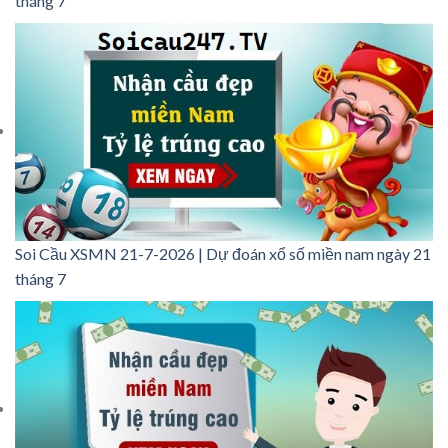
tháng 7
Soi Cầu XSMN 21-7-2026 | Dự đoán xổ số miền nam ngày 21
tháng 7