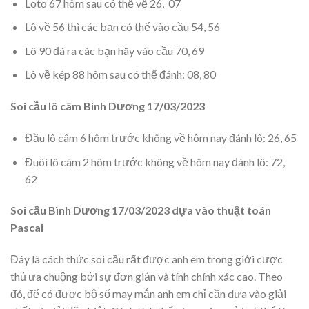
Loto 67 hôm sau có thể về 26, 07
Lô về 56 thì các bạn có thể vào cầu 54, 56
Lô 90 đã ra các bạn hãy vào cầu 70, 69
Lô về kép 88 hôm sau có thể đánh: 08, 80
Soi cầu lô câm Bình Dương
17/03/2023
Đầu lô câm 6 hôm trước không về hôm nay đánh lô: 26, 65
Đuôi lô câm 2 hôm trước không về hôm nay đánh lô: 72,
62
Soi cầu Bình Dương
17/03/2023
dựa vào thuật toán
Pascal
Đây là cách thức soi cầu rất được anh em trong giới cược
thủ ưa chuộng bởi sự đơn giản và tính chính xác cao. Theo
đó, để có được bộ số may mắn anh em chỉ cần dựa vào giải