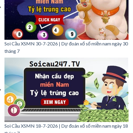
Soi Cầu XSMN 30-7-2026 | Dự đoán xổ số miền nam ngày 30
tháng 7
Soi Cầu XSMN 18-7-2026 | Dự đoán xổ số miền nam ngày 18