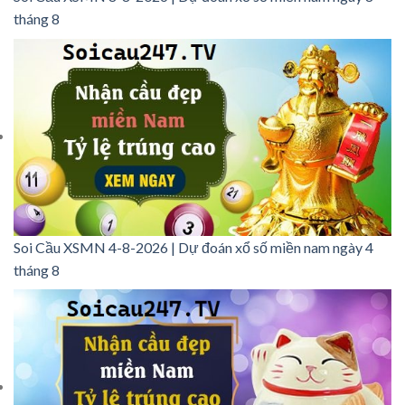
tháng 8
Soi Cầu XSMN 4-8-2026 | Dự đoán xổ số miền nam ngày 4
tháng 8