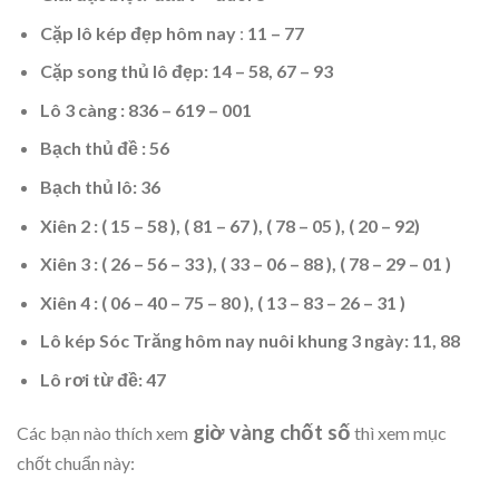
Cặp lô kép đẹp hôm nay
:
11 – 77
Cặp song thủ lô đẹp: 14 – 58, 67 – 93
Lô 3 càng : 836 – 619 – 001
Bạch thủ đề : 56
Bạch thủ lô: 36
Xiên 2 : ( 15 – 58 ), ( 81 – 67 ), ( 78 – 05 ), ( 20 – 92)
Xiên 3 : ( 26 – 56 – 33 ), ( 33 – 06 – 88 ), ( 78 – 29 – 01 )
Xiên 4 : ( 06 – 40 – 75 – 80 ), ( 13 – 83 – 26 – 31 )
Lô kép Sóc Trăng hôm nay nuôi khung 3 ngày: 11, 88
Lô rơi từ đề: 47
giờ vàng chốt số
Các bạn nào thích xem
thì xem mục
chốt chuẩn này: