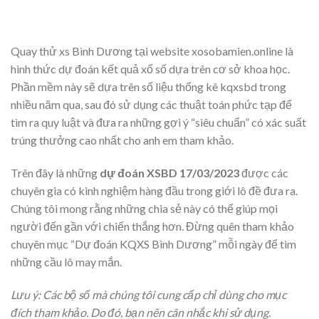
Quay thử xs Bình Dương tại website xosobamien.online là
hình thức dự đoán kết quả xổ số dựa trên cơ sở khoa học.
Phần mềm này sẽ dựa trên số liệu thống kê kqxsbd trong
nhiều năm qua, sau đó sử dụng các thuật toán phức tạp để
tìm ra quy luật và đưa ra những gợi ý “siêu chuẩn” có xác suất
trúng thưởng cao nhất cho anh em tham khảo.
Trên đây là những
dự đoán XSBD 17/03/2023
được các
chuyên gia có kinh nghiệm hàng đầu trong giới lô đề đưa ra.
Chúng tôi mong rằng những chia sẻ này có thể giúp mọi
người đến gần với chiến thắng hơn. Đừng quên tham khảo
chuyên mục “Dự đoán KQXS Bình Dương” mỗi ngày để tìm
những cầu lô may mắn.
Lưu ý: Các bộ số mà chúng tôi cung cấp chỉ dùng cho mục
đích tham khảo. Do đó, bạn nên cân nhắc khi sử dụng.