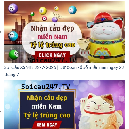
Soi Cầu XSMN 22-7-2026 | Dự đoán xổ số miền nam ngày 22
tháng 7