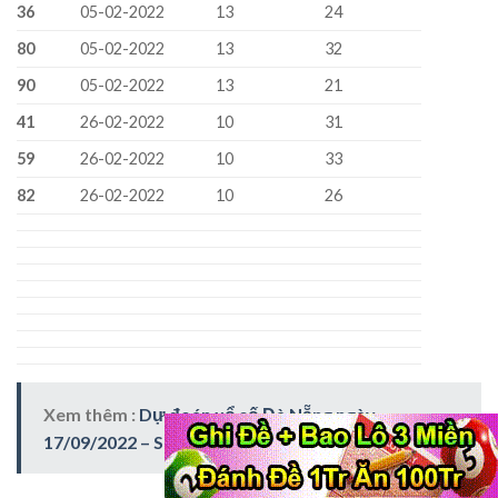
36
05-02-2022
13
24
80
05-02-2022
13
32
90
05-02-2022
13
21
41
26-02-2022
10
31
59
26-02-2022
10
33
82
26-02-2022
10
26
Xem thêm :
Dự đoán xổ số Đà Nẵng ngày
17/09/2022 – Soi cầu Đà Nẵng