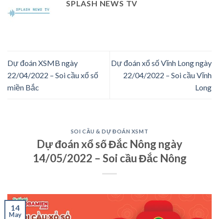
SPLASH NEWS TV
Dự đoán XSMB ngày
Dự đoán xổ số Vĩnh Long ngày
22/04/2022 – Soi cầu xổ số
22/04/2022 – Soi cầu Vĩnh
miền Bắc
Long
SOI CẦU & DỰ ĐOÁN XSMT
Dự đoán xổ số Đắc Nông ngày
14/05/2022 – Soi cầu Đắc Nông
14
May