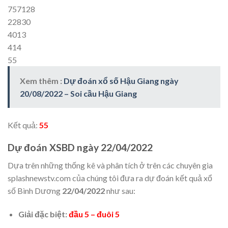
757128
22830
4013
414
55
Xem thêm :
Dự đoán xổ số Hậu Giang ngày
20/08/2022 – Soi cầu Hậu Giang
Kết quả:
55
Dự đoán XSBD ngày 22/04/2022
Dựa trên những thống kê và phân tích ở trên các chuyên gia
splashnewstv.com của chúng tôi đưa ra dự đoán kết quả xổ
số Bình Dương
22/04/2022
như sau:
Giải đặc biệt:
đầu 5 – đuôi 5