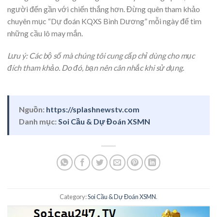
người đến gần với chiến thắng hơn. Đừng quên tham khảo
chuyên mục “Dự đoán KQXS Bình Dương” mỗi ngày để tìm
những cầu lô may mắn.
Lưu ý: Các bộ số mà chúng tôi cung cấp chỉ dùng cho mục
đích tham khảo. Do đó, bạn nên cân nhắc khi sử dụng.
Nguồn:
https://splashnewstv.com
Danh mục:
Soi Cầu & Dự Đoán XSMN
Category:
Soi Cầu & Dự Đoán XSMN
.