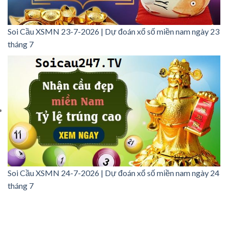
Soi Cầu XSMN 23-7-2026 | Dự đoán xổ số miền nam ngày 23
tháng 7
Soi Cầu XSMN 24-7-2026 | Dự đoán xổ số miền nam ngày 24
tháng 7