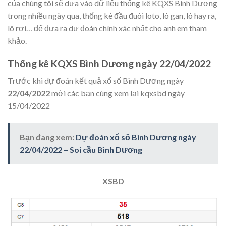
của chúng tôi sẽ dựa vào dữ liệu thống kê KQXS Bình Dương
trong nhiều ngày qua, thống kê đầu đuôi loto, lô gan, lô hay ra,
lô rơi… để đưa ra dự đoán chính xác nhất cho anh em tham
khảo.
Thống kê KQXS Bình Dương ngày
22/04/2022
Trước khi dự đoán kết quả xổ số Bình Dương ngày
22/04/2022
mời các bạn cùng xem lại kqxsbd ngày
15/04/2022
Bạn đang xem:
Dự đoán xổ số Bình Dương ngày
22/04/2022 – Soi cầu Bình Dương
XSBD