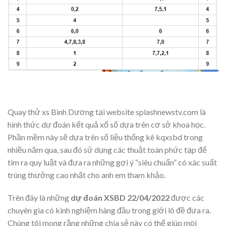
Quay thử xs Bình Dương tại website splashnewstv.com là
hình thức dự đoán kết quả xổ số dựa trên cơ sở khoa học.
Phần mềm này sẽ dựa trên số liệu thống kê kqxsbd trong
nhiều năm qua, sau đó sử dụng các thuật toán phức tạp để
tìm ra quy luật và đưa ra những gợi ý “siêu chuẩn” có xác suất
trúng thưởng cao nhất cho anh em tham khảo.
Trên đây là những
dự đoán XSBD 22/04/2022
được các
chuyên gia có kinh nghiệm hàng đầu trong giới lô đề đưa ra.
Chúng tôi mong rằng những chia sẻ này có thể giúp mọi