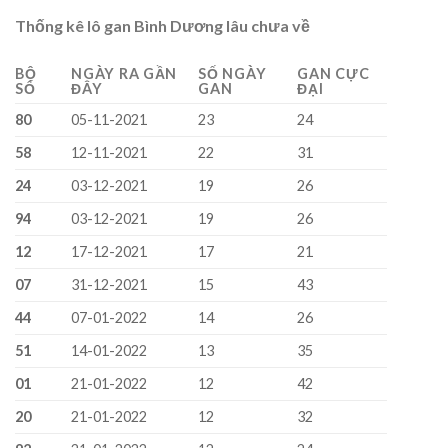
Thống kê lô gan Bình Dương lâu chưa về
BỘ
NGÀY RA GẦN
SỐ NGÀY
GAN CỰC
SỐ
ĐÂY
GAN
ĐẠI
80
05-11-2021
23
24
58
12-11-2021
22
31
24
03-12-2021
19
26
94
03-12-2021
19
26
12
17-12-2021
17
21
07
31-12-2021
15
43
44
07-01-2022
14
26
51
14-01-2022
13
35
01
21-01-2022
12
42
20
21-01-2022
12
32