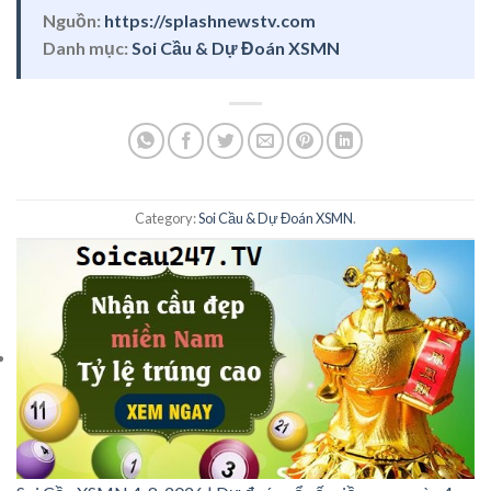
Nguồn:
https://splashnewstv.com
Danh mục:
Soi Cầu & Dự Đoán XSMN
Category:
Soi Cầu & Dự Đoán XSMN
.