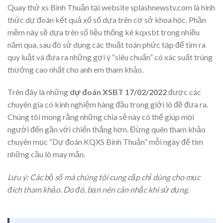
Quay thử xs Bình Thuận tại website splashnewstv.com là hình
thức dự đoán kết quả xổ số dựa trên cơ sở khoa học. Phần
mềm này sẽ dựa trên số liệu thống kê kqxsbt trong nhiều
năm qua, sau đó sử dụng các thuật toán phức tạp để tìm ra
quy luật và đưa ra những gợi ý “siêu chuẩn” có xác suất trúng
thưởng cao nhất cho anh em tham khảo.
Trên đây là những
dự đoán XSBT 17/02/2022
được các
chuyên gia có kinh nghiệm hàng đầu trong giới lô đề đưa ra.
Chúng tôi mong rằng những chia sẻ này có thể giúp mọi
người đến gần với chiến thắng hơn. Đừng quên tham khảo
chuyên mục “Dự đoán KQXS Bình Thuận” mỗi ngày để tìm
những cầu lô may mắn.
Lưu ý: Các bộ số mà chúng tôi cung cấp chỉ dùng cho mục
đích tham khảo. Do đó, bạn nên cân nhắc khi sử dụng.