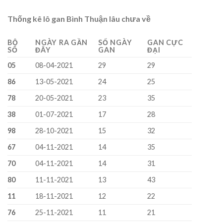
Thống kê lô gan Bình Thuận lâu chưa về
BỘ
NGÀY RA GẦN
SỐ NGÀY
GAN CỰC
SỐ
ĐÂY
GAN
ĐẠI
05
08-04-2021
29
29
86
13-05-2021
24
25
78
20-05-2021
23
35
38
01-07-2021
17
28
98
28-10-2021
15
32
67
04-11-2021
14
35
70
04-11-2021
14
31
80
11-11-2021
13
43
11
18-11-2021
12
22
76
25-11-2021
11
21