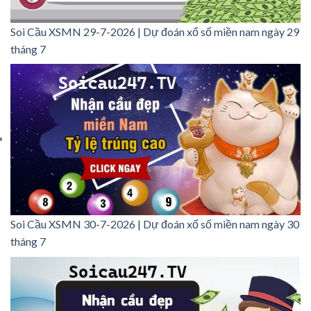
Soi Cầu XSMN 29-7-2026 | Dự đoán xổ số miền nam ngày 29
tháng 7
Soi Cầu XSMN 30-7-2026 | Dự đoán xổ số miền nam ngày 30
tháng 7