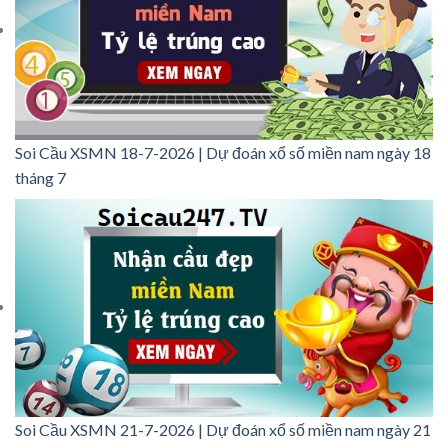
Soi Cầu XSMN 18-7-2026 | Dự đoán xổ số miền nam ngày 18
tháng 7
Soi Cầu XSMN 21-7-2026 | Dự đoán xổ số miền nam ngày 21