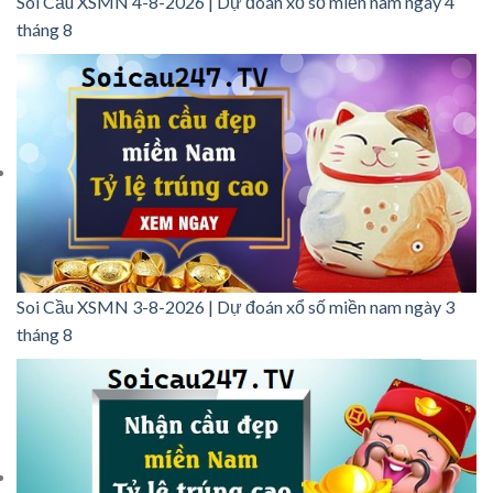
Soi Cầu XSMN 4-8-2026 | Dự đoán xổ số miền nam ngày 4
tháng 8
Soi Cầu XSMN 3-8-2026 | Dự đoán xổ số miền nam ngày 3
tháng 8