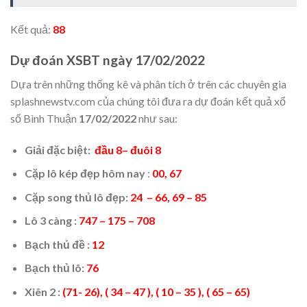
Kết quả:
88
Dự đoán XSBT ngày
17/02/2022
Dựa trên những thống kê và phân tích ở trên các chuyên gia
splashnewstv.com của chúng tôi đưa ra dự đoán kết quả xổ
số Bình Thuận
17/02/2022
như sau:
Giải đặc biệt:
đầu 8– đuôi 8
Cặp lô kép đẹp hôm nay
:
00, 67
Cặp song thủ lô đẹp:
24 – 66, 69 – 85
Lô 3 càng :
747 – 175 – 708
Bạch thủ đề :
12
Bạch thủ lô:
76
Xiên 2 :
(71- 26), ( 34 – 47 ), ( 10 – 35 ), ( 65 – 65)