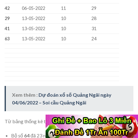
42
06-05-2022
11
29
29
13-05-2022
10
28
41
13-05-2022
10
31
63
13-05-2022
10
24
Xem thêm :
Dự đoán xổ số Quảng Ngãi ngày
04/06/2022 – Soi cầu Quảng Ngãi
Từ bảng thống kê ta thấy:
Bộ số
64
đã 23 ngày chưa ra, cực đại là 23 ngày