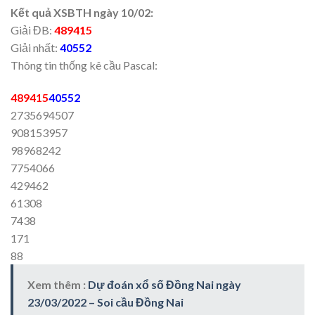
Kết quả XSBTH ngày 10/02:
Giải ĐB:
489415
Giải nhất:
40552
Thông tin thống kê cầu Pascal:
489415
40552
2735694507
908153957
98968242
7754066
429462
61308
7438
171
88
Xem thêm :
Dự đoán xổ số Đồng Nai ngày
23/03/2022 – Soi cầu Đồng Nai