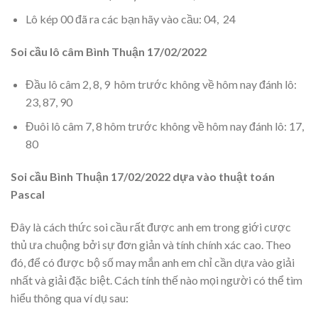
Lô kép 00 đã ra các bạn hãy vào cầu: 04, 24
Soi cầu lô câm Bình Thuận
17/02/2022
Đầu lô câm 2, 8, 9 hôm trước không về hôm nay đánh lô:
23, 87, 90
Đuôi lô câm 7, 8 hôm trước không về hôm nay đánh lô: 17,
80
Soi cầu Bình Thuận
17/02/2022
dựa vào thuật toán
Pascal
Đây là cách thức soi cầu rất được anh em trong giới cược
thủ ưa chuộng bởi sự đơn giản và tính chính xác cao. Theo
đó, để có được bộ số may mắn anh em chỉ cần dựa vào giải
nhất và giải đặc biệt. Cách tính thế nào mọi người có thể tìm
hiểu thông qua ví dụ sau: