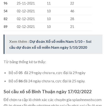
96
25-11-2021
11
22
54
02-12-2021
10
46
82
02-12-2021
10
28
89
02-12-2021
10
21
Xem thêm :
Dự đoán Xổ số miền Nam 5/10 – Soi
cầu dự đoán xổ số miền Nam ngày 5/10/2020
Từ bảng thống kê ta thấy:
Bộ số
05
đã 29 ngày chưa ra, cực đại là 29 ngày
Bộ số
86
đã 24 ngày chưa ra, cực đại là 25 ngày.
Soi cầu xổ số Bình Thuận ngày 17/02/2022
Để chọn ra cặp lô chính xác các chuyên gia splashnewstv.com
đã áp dụng rất nhiều phương pháp soi cầu như: soi cầu lô gan,