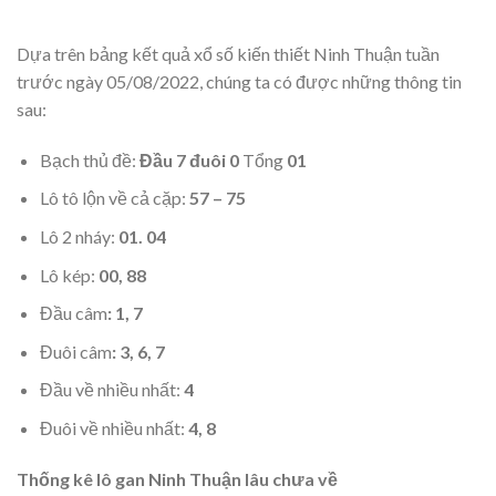
Dựa trên bảng kết quả xổ số kiến thiết Ninh Thuận
tuần
trước ngày 05/08/2022, chúng ta có được những thông tin
sau:
Bạch thủ đề:
Đầu 7 đuôi 0
Tổng
01
Lô tô lộn về cả cặp:
57 – 75
Lô 2 nháy:
01. 04
Lô kép:
00, 88
Đầu câm
: 1, 7
Đuôi câm
: 3, 6, 7
Đầu về nhiều nhất:
4
Đuôi về nhiều nhất:
4, 8
Thống kê lô gan Ninh Thuận lâu chưa về