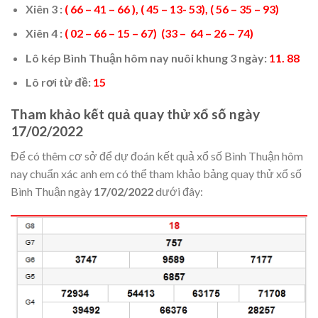
Xiên 3 :
( 66 – 41 – 66 ), ( 45 – 13- 53), ( 56 – 35 – 93)
Xiên 4 :
( 02 – 66 – 15 – 67) (33 – 64 – 26 – 74)
Lô kép Bình Thuận hôm nay nuôi khung 3 ngày:
11. 88
Lô rơi từ đề:
15
Tham khảo kết quả quay thử xổ số ngày
17/02/2022
Để có thêm cơ sở để dự đoán kết quả xổ số Bình Thuận hôm
nay chuẩn xác anh em có thể tham khảo bảng quay thử xổ số
Bình Thuận ngày
17/02/2022
dưới đây: