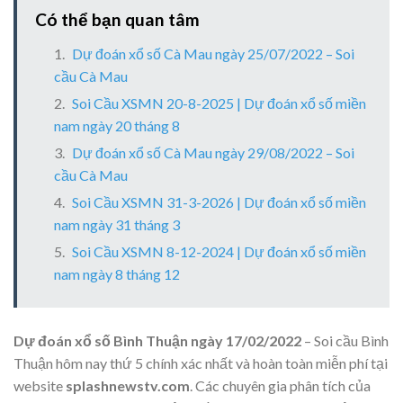
Có thể bạn quan tâm
Dự đoán xổ số Cà Mau ngày 25/07/2022 – Soi
cầu Cà Mau
Soi Cầu XSMN 20-8-2025 | Dự đoán xổ số miền
nam ngày 20 tháng 8
Dự đoán xổ số Cà Mau ngày 29/08/2022 – Soi
cầu Cà Mau
Soi Cầu XSMN 31-3-2026 | Dự đoán xổ số miền
nam ngày 31 tháng 3
Soi Cầu XSMN 8-12-2024 | Dự đoán xổ số miền
nam ngày 8 tháng 12
Dự đoán xổ số Bình Thuận ngày 17/02/2022
– Soi cầu Bình
Thuận hôm nay thứ 5 chính xác nhất và hoàn toàn miễn phí tại
website
splashnewstv.com
. Các chuyên gia phân tích của