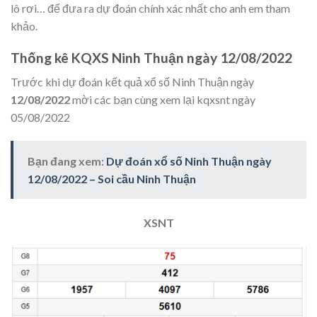
lô rơi… để đưa ra dự đoán chính xác nhất cho anh em tham
khảo.
Thống kê KQXS Ninh Thuận ngày
12/08/2022
Trước khi dự đoán kết quả xổ số Ninh Thuận ngày
12/08/2022
mời các bạn cùng xem lại kqxsnt ngày
05/08/2022
Bạn đang xem:
Dự đoán xổ số Ninh Thuận ngày
12/08/2022 – Soi cầu Ninh Thuận
XSNT