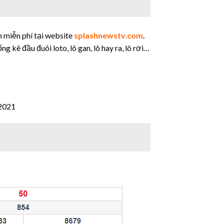
n miễn phí tại website
splashnewstv.com
.
 kê đầu đuôi loto, lô gan, lô hay ra, lô rơi…
/2021