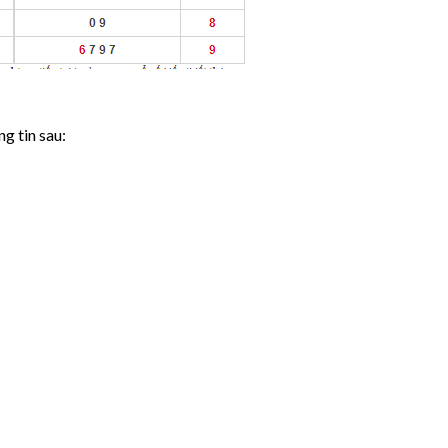
g tin sau: