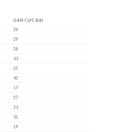
GAN CỰC ĐẠI
26
29
28
33
22
42
17
27
23
31
19