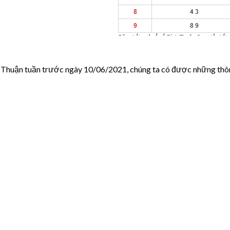
h Thuận
tuần trước ngày 10/06/2021, chúng ta có được những thôn