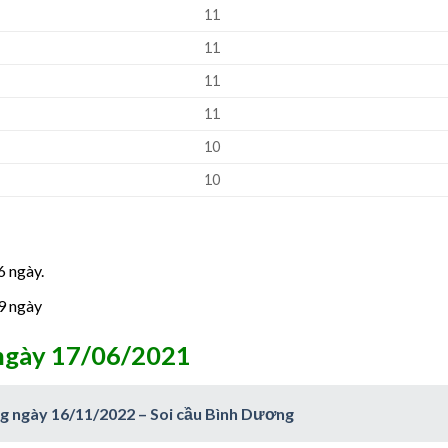
11
11
11
11
10
10
6 ngày.
29 ngày
 ngày
17/06/2021
 ngày 16/11/2022 – Soi cầu Bình Dương