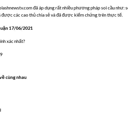
splashnewstv.com đã áp dụng rất nhiều phương pháp soi cầu như: so
ược các cao thủ chia sẻ và đã được kiểm chứng trên thực tế.
Thuận
17/06/2021
ính xác nhất?
89
về cùng nhau
3