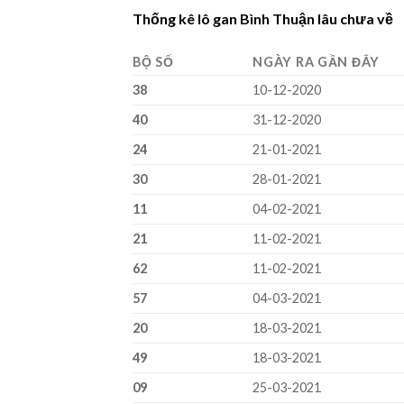
Thống kê lô gan Bình Thuận lâu chưa về
BỘ SỐ
NGÀY RA GẦN ĐÂY
38
10-12-2020
40
31-12-2020
24
21-01-2021
30
28-01-2021
11
04-02-2021
21
11-02-2021
62
11-02-2021
57
04-03-2021
20
18-03-2021
49
18-03-2021
09
25-03-2021