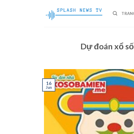
Skip
to
TRAN
content
Dự đoán xổ số
16
Jun