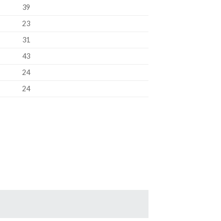
39
23
31
43
24
24