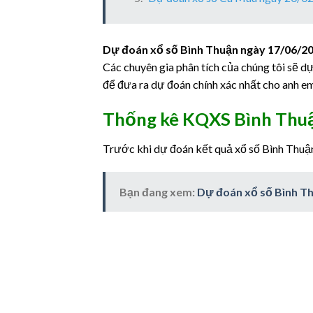
Dự đoán xổ số Bình Thuận ngày 17/06/2
Các chuyên gia phân tích của chúng tôi sẽ dự
để đưa ra dự đoán chính xác nhất cho anh e
Thống kê KQXS Bình Thu
Trước khi dự đoán kết quả xổ số Bình Thuậ
Bạn đang xem:
Dự đoán xổ số Bình Th