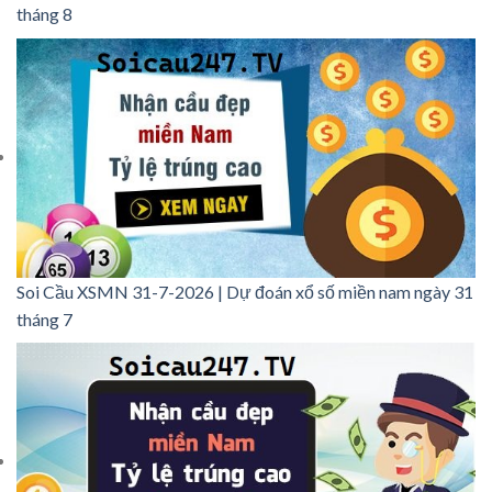
tháng 8
Soi Cầu XSMN 31-7-2026 | Dự đoán xổ số miền nam ngày 31
tháng 7