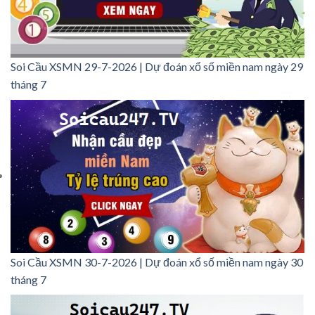
Soi Cầu XSMN 29-7-2026 | Dự đoán xổ số miền nam ngày 29
tháng 7
Soi Cầu XSMN 30-7-2026 | Dự đoán xổ số miền nam ngày 30
tháng 7