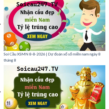
Soi Cầu XSMN 8-8-2026 | Dự đoán xổ số miền nam ngày 8
tháng 8