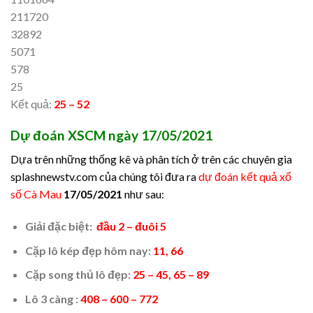
211720
32892
5071
578
25
Kết quả:
25 – 52
Dự đoán XSCM ngày
17/05/2021
Dựa trên những thống kê và phân tích ở trên các chuyên gia
splashnewstv.com của chúng tôi đưa ra
dự đoán kết quả xổ
số Cà Mau
17/05/2021
như sau:
Giải đặc biệt:
đầu 2 – đuôi 5
Cặp lô kép đẹp hôm nay:
11, 66
Cặp song thủ lô đẹp:
25 – 45, 65 – 89
Lô 3 càng :
408 – 600 – 772