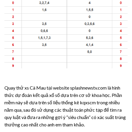
Quay thử xs Cà Mau tại website splashnewstv.com là hình
thức dự đoán kết quả xổ số dựa trên cơ sở khoa học. Phần
mềm này sẽ dựa trên số liệu thống kê kqxscm trong nhiều
năm qua, sau đó sử dụng các thuật toán phức tạp để tìm ra
quy luật và đưa ra những gợi ý “siêu chuẩn” có xác suất trúng
thưởng cao nhất cho anh em tham khảo.