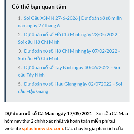
Có thể bạn quan tâm
Soi Cầu XSMN 27-6-2026 | Dự đoán xổ số miền
nam ngày 27 tháng 6
Dự đoán xổ số Hồ Chí Minh ngày 23/05/2022 –
Soi cầu Hồ Chí Minh
Dự đoán xổ số Hồ Chí Minh ngày 07/02/2022 –
Soi cầu Hồ Chí Minh
Dự đoán xổ số Tây Ninh ngày 30/06/2022 – Soi
cầu Tây Ninh
Dự đoán xổ số Hậu Giang ngày 02/072022 – Soi
cầu Hậu Giang
Dự đoán xổ số Cà Mau ngày 17/05/2021
– Soi cầu Cà Mau
hôm nay thứ 2 chính xác nhất và hoàn toàn miễn phí tại
website
splashnewstv.com
. Các chuyên gia phân tích của