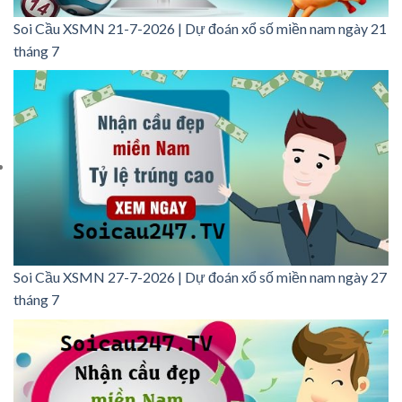
Soi Cầu XSMN 21-7-2026 | Dự đoán xổ số miền nam ngày 21
tháng 7
Soi Cầu XSMN 27-7-2026 | Dự đoán xổ số miền nam ngày 27
tháng 7