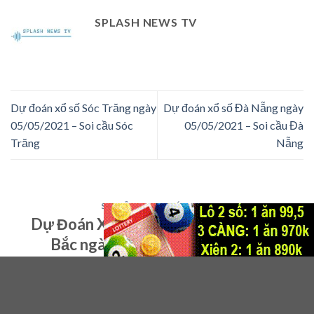
SPLASH NEWS TV
Dự đoán xổ số Sóc Trăng ngày
Dự đoán xổ số Đà Nẵng ngày
05/05/2021 – Soi cầu Sóc
05/05/2021 – Soi cầu Đà
Trăng
Nẵng
SOI CẦU & DỰ ĐOÁN XSMB
Dự Đoán XSMB 29/3 – Soi Cầu Miền
Bắc ngày 29 tháng 3 năm 2024