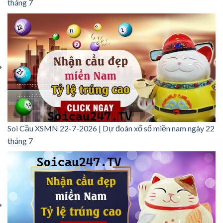
tháng 7
Soi Cầu XSMN 22-7-2026 | Dự đoán xổ số miền nam ngày 22
tháng 7