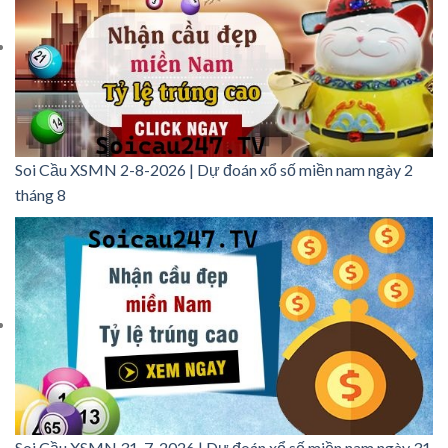
Soi Cầu XSMN 2-8-2026 | Dự đoán xổ số miền nam ngày 2
tháng 8
Soi Cầu XSMN 31-7-2026 | Dự đoán xổ số miền nam ngày 31