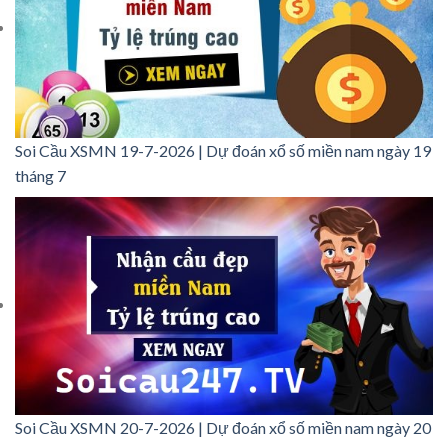
Soi Cầu XSMN 19-7-2026 | Dự đoán xổ số miền nam ngày 19
tháng 7
Soi Cầu XSMN 20-7-2026 | Dự đoán xổ số miền nam ngày 20