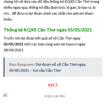
chúng tôi sẽ dựa vào dữ liệu thống kê KQXS Cần Thơ trong
nhiều ngày qua, thống kê đầu đuôi loto, lô gan, lô hay ra, lô
rơi… để đưa ra dự đoán chính xác nhất cho anh em tham
khảo.
Thống kê KQXS Cần Thơ ngày
05/05/2021
Trước khi dự đoán kết quả xổ số Cần Thơ ngày
05/05/2021
mời các bạn cùng xem lại kqxsct ngày
28/04/2021
Bạn đang xem:
Dự đoán xổ số Cần Thơ ngày
05/05/2021 – Soi cầu Cần Thơ
XSCT