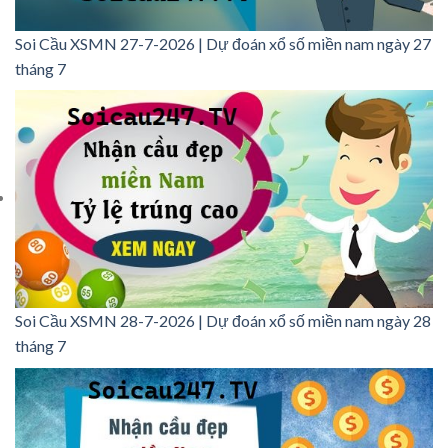
Soi Cầu XSMN 27-7-2026 | Dự đoán xổ số miền nam ngày 27
tháng 7
Soi Cầu XSMN 28-7-2026 | Dự đoán xổ số miền nam ngày 28
tháng 7