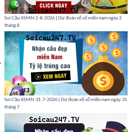
Soi Cầu XSMN 2-8-2026 | Dự đoán xổ số miền nam ngày 2
tháng 8
Soi Cầu XSMN 31-7-2026 | Dự đoán xổ số miền nam ngày 31
tháng 7