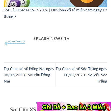
Soi Cầu XSMN 19-7-2026 | Dự đoán xổ số miền nam ngày 19
tháng 7
SPLASH NEWS TV
Dự đoán xổ số Đồng Nai ngày
Dự đoán xổ số Sóc Trăng ngày
08/02/2023 – Soi cầu Đồng
08/02/2023 – Soi cầu Sóc
Nai
Trăng
SOI CẦU & DỰ ĐOÁN XSMT
Soi Cầu XSMT 19-10-2024 | Dự đoán