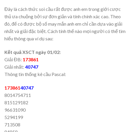
Đây là cách thức soi cầu rất được anh em trong giới cược
thủ ưa chuộng bởi sự đơn giản và tính chính xác cao. Theo
đó, để có được bộ số may mắn anh em chỉ cần dựa vào giải
nhất và giải đặc biệt. Cách tính thế nào mọi người có thể tìm
hiểu thông qua ví dụ sau:
Kết quả XSCT ngày 01/02:
Giải ĐB:
173861
Giải nhất:
40747
Thông tin thống kê cầu Pascal:
173861
40747
8014754711
815129182
96631090
5294199
713508
84858