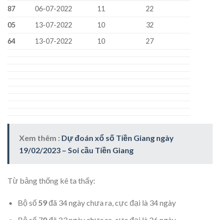
87
06-07-2022
11
22
05
13-07-2022
10
32
64
13-07-2022
10
27
Xem thêm :
Dự đoán xổ số Tiền Giang ngày
19/02/2023 – Soi cầu Tiền Giang
Từ bảng thống kê ta thấy:
Bộ số
59
đã 34 ngày chưa ra, cực đại là 34 ngày
Bộ số 7
0
đã 23 ngày chưa ra, cực đại là 26 ngày