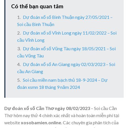
Có thể bạn quan tâm
Dự đoán xổ số Bình Thuận ngày 27/05/2021 –
Soi cầu Bình Thuận
Dự đoán xổ số Vĩnh Long ngày 11/02/2022 – Soi
cầu Vĩnh Long
Dự đoán xổ số Vũng Tàu ngày 18/05/2021 – Soi
cầu Vũng Tàu
Dự đoán xổ số An Giang ngày 02/03/2023 – Soi
cầu An Giang
Soi cầu miền nam bạch thủ 18-9-2024 – Dự
đoán xsmn 18 tháng 9 năm 2024
Dự đoán xổ số Cần Thơ ngày 08/02/2023
– Soi cầu Cần
Thơ hôm nay thứ 4 chính xác nhất và hoàn toàn miễn phí tại
website
xosobamien.online
. Các chuyên gia phân tích của