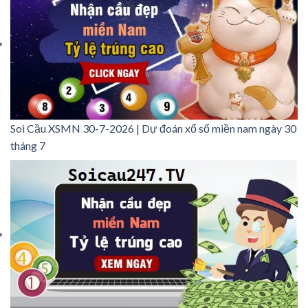
Soi Cầu XSMN 30-7-2026 | Dự đoán xổ số miền nam ngày 30
tháng 7