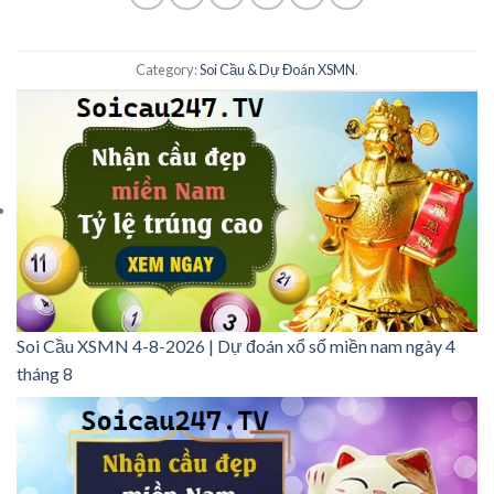
Category:
Soi Cầu & Dự Đoán XSMN
.
Soi Cầu XSMN 4-8-2026 | Dự đoán xổ số miền nam ngày 4
tháng 8