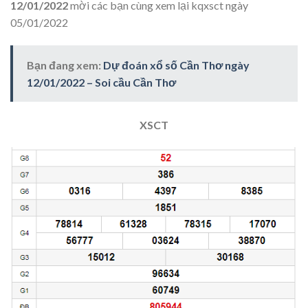
12/01/2022
mời các bạn cùng xem lại kqxsct ngày
05/01/2022
Bạn đang xem:
Dự đoán xổ số Cần Thơ ngày
12/01/2022 – Soi cầu Cần Thơ
XSCT