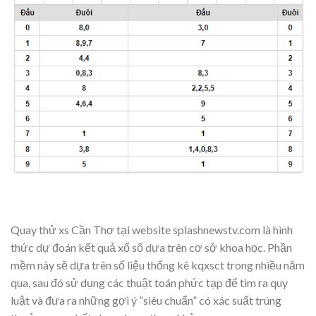
Quay thử xs Cần Thơ tại website splashnewstv.com là hình
thức dự đoán kết quả xổ số dựa trên cơ sở khoa học. Phần
mềm này sẽ dựa trên số liệu thống kê kqxsct trong nhiều năm
qua, sau đó sử dụng các thuật toán phức tạp để tìm ra quy
luật và đưa ra những gợi ý “siêu chuẩn” có xác suất trúng