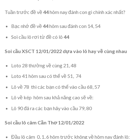
Tuần trước đề về
44
hôm nay đánh con gì chính xác nhất?
Bạc nhớ đề về
44
hôm sau đánh con 14, 54
Soi cầu lô rơi từ đề có lô
44
Soi cầu XSCT
12/01/2022
dựa vào lô hay về cùng nhau
Loto 28 thường về cùng 21, 48
Loto 41 hôm sau có thể về 51, 74
Lô về 78 thì các bạn có thể vào cầu 68, 57
Lô về kép hôm sau khả năng cao sẽ về:
Lô 90 đã ra các bạn hãy vào cầu 79, 80
Soi cầu lô câm Cần Thơ
12/01/2022
Đầu lô câm 0, 1, 6 hôm trước không về hôm nay đánh lô: