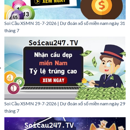
Soi Cầu XSMN 31-7-2026 | Dự đoán xổ số miền nam ngày 31
tháng 7
Soi Cầu XSMN 29-7-2026 | Dự đoán xổ số miền nam ngày 29
tháng 7