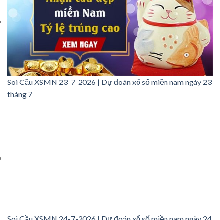
Soi Cầu XSMN 23-7-2026 | Dự đoán xổ số miền nam ngày 23
tháng 7
Soi Cầu XSMN 24-7-2026 | Dự đoán xổ số miền nam ngày 24