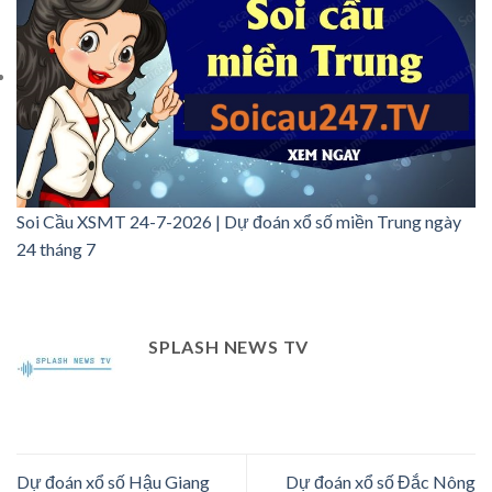
Soi Cầu XSMT 24-7-2026 | Dự đoán xổ số miền Trung ngày
24 tháng 7
SPLASH NEWS TV
Dự đoán xổ số Hậu Giang
Dự đoán xổ số Đắc Nông