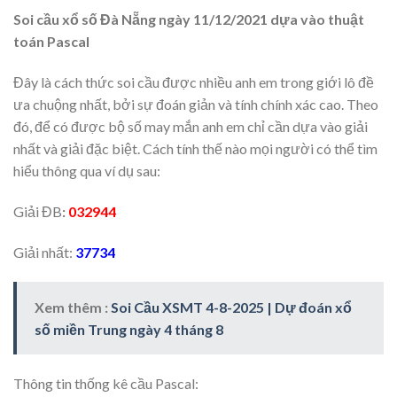
Soi cầu xổ số Đà Nẵng ngày
11/12/2021
dựa vào thuật
toán Pascal
Đây là cách thức soi cầu được nhiều anh em trong giới lô đề
ưa chuộng nhất, bởi sự đoán giản và tính chính xác cao. Theo
đó, để có được bộ số may mắn anh em chỉ cần dựa vào giải
nhất và giải đặc biệt. Cách tính thế nào mọi người có thể tìm
hiểu thông qua ví dụ sau:
Giải ĐB
:
032944
Giải nhất:
37734
Xem thêm :
Soi Cầu XSMT 4-8-2025 | Dự đoán xổ
số miền Trung ngày 4 tháng 8
Thông tin thống kê cầu Pascal: