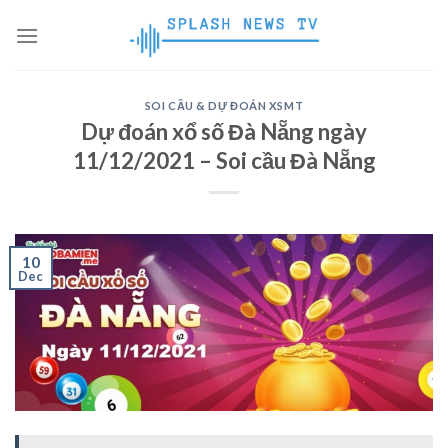
Skip
to
content
SOI CẦU & DỰ ĐOÁN XSMT
Dự đoán xổ số Đà Nẵng ngày
11/12/2021 – Soi cầu Đà Nẵng
10
Dec