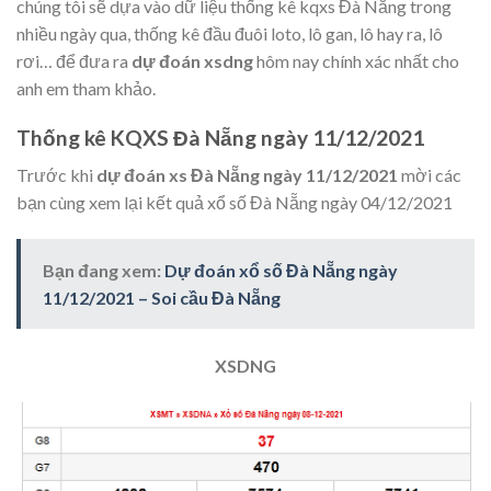
chúng tôi sẽ dựa vào dữ liệu thống kê kqxs Đà Nẵng trong
nhiều ngày qua, thống kê đầu đuôi loto, lô gan, lô hay ra, lô
rơi… để đưa ra
dự đoán xsdng
hôm nay chính xác nhất cho
anh em tham khảo.
Thống kê KQXS Đà Nẵng ngày 11/12/2021
Trước khi
dự đoán xs Đà Nẵng ngày 11/12/2021
mời các
bạn cùng xem lại kết quả xổ số Đà Nẵng ngày 04/12/2021
Bạn đang xem:
Dự đoán xổ số Đà Nẵng ngày
11/12/2021 – Soi cầu Đà Nẵng
XSDNG