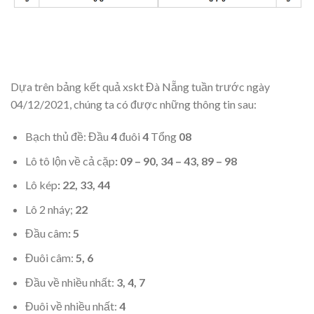
Dựa trên bảng kết quả xskt Đà Nẵng
tuần trước ngày
04/12/2021, chúng ta có được những thông tin sau:
Bạch thủ đề: Đầu
4
đuôi
4
Tổng
08
Lô tô lộn về cả cặp
: 09 – 90, 34 – 43, 89 – 98
Lô kép
: 22, 33, 44
Lô 2 nháy;
22
Đầu câm
: 5
Đuôi câm:
5, 6
Đầu về nhiều nhất:
3, 4, 7
Đuôi về nhiều nhất:
4