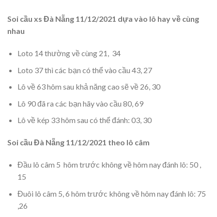
Soi cầu xs Đà Nẵng
11/12/2021
dựa vào lô hay về cùng
nhau
Loto 14 thường về cùng 21, 34
Loto 37 thì các bạn có thể vào cầu 43, 27
Lô về 63 hôm sau khả năng cao sẽ về 26, 30
Lô 90 đã ra các bạn hãy vào cầu 80, 69
Lô về kép 33 hôm sau có thể đánh: 03, 30
Soi cầu Đà Nẵng
11/12/2021 theo lô câm
Đầu lô câm 5 hôm trước không về hôm nay đánh lô: 50 ,
15
Đuôi lô câm 5, 6 hôm trước không về hôm nay đánh lô: 75
,26