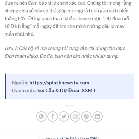
đưa ra nên đảm bảo tỉ lệ chính xác cao. Chúng tôi mong rằng
những chia sẻ này có thể giúp mọi người đến gần với chiến
thắng hơn. Đừng quên tham khảo chuyên mục “Dự đoán xổ
số Đà Nẵng” mỗi ngày để tìm cho mình những cầu lô may
mắn nhất nhé.
Lưu ý: Các bộ số mà chúng tôi cung cấp chỉ dùng cho mục
đích tham khảo. Do đó, bạn nên cân nhắc khi sử dụng.
Nguồn:
https://splashnewstv.com
Danh mục:
Soi Cầu & Dự Đoán XSMT
Category:
Soi Cầu & Dự Đoán XSMT
.