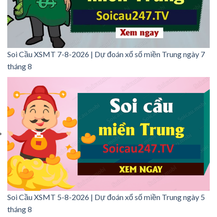
Soi Cầu XSMT 7-8-2026 | Dự đoán xổ số miền Trung ngày 7
tháng 8
Soi Cầu XSMT 5-8-2026 | Dự đoán xổ số miền Trung ngày 5
tháng 8