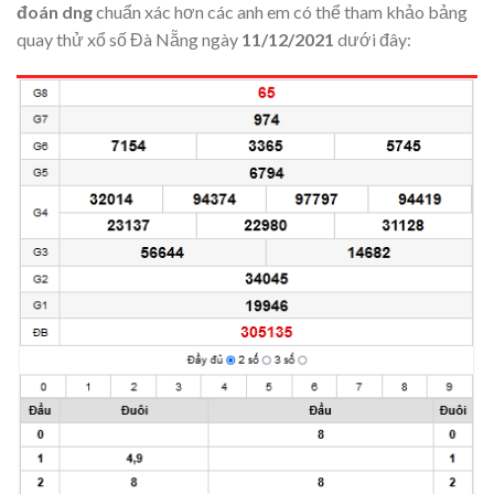
đoán dng
chuẩn xác hơn các anh em có thể tham khảo bảng
quay thử xổ số Đà Nẵng ngày
11/12/2021
dưới đây: