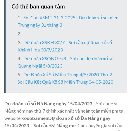
Có thể bạn quan tâm
Soi Cầu XSMT 31-3-2025 | Dự đoán xổ số miền
Trung ngày 31 tháng 3
Dự đoán XSKH 30/7 – Soi cầu dự đoán xổ số
Khánh Hòa 30/7/2023
Dự đoán XSQNG 5/8 – Soi cầu dự đoán xổ số
Quảng Ngãi 5/8/2023
Dự Đoán Xổ Số Miền Trung 4/5/2020 Thứ 2 –
Soi Cầu Kết Quả Xổ Số Miền Trung 04-05-2020
Dự đoán xổ số Đà Nẵng ngày 15/04/2023
– Soi cầu Đà
Nẵng hôm nay thứ 7 chính xác nhất và hoàn toàn miễn phí tại
website
xosobamienDự đoán xổ số Đà Nẵng ngày
15/04/2023 – Soi cầu Đà Nẵng.me
. Các chuyên gia soi cầu