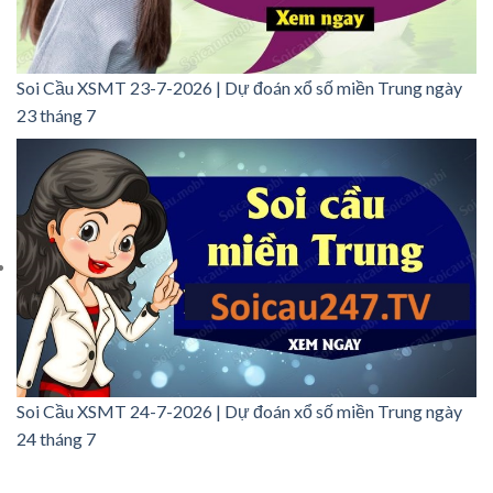
Soi Cầu XSMT 23-7-2026 | Dự đoán xổ số miền Trung ngày
23 tháng 7
Soi Cầu XSMT 24-7-2026 | Dự đoán xổ số miền Trung ngày
24 tháng 7