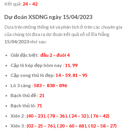
Kết quả:
24 – 42
Dự đoán XSDNG ngày 15/04/2023
Dựa trên những thống kê và phân tích ở trên các chuyên gia
của chúng tôi đưa ra dự đoán kết quả xổ số Đà Nẵng
15/04/2023
như sau:
Giải đặc biệt:
đầu 2 – đuôi 4
Cặp lô kép đẹp hôm nay
:
11, 99
Cặp song thủ lô đẹp:
14 – 59, 81 – 95
Lô 3 càng :
583 – 838 – 896
Bạch thủ đề :
21
Bạch thủ lô:
71
Xiên 2 :
(40 – 23 ), ( 78 – 36 ), ( 24 – 32 ), ( 76 – 42)
Xiên 3 :
(02 – 25 – 76 ), ( 20 – 60 – 68 ), ( 02 – 58 – 27)