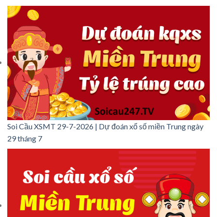
Soi Cầu XSMT 29-7-2026 | Dự đoán xổ số miền Trung ngày
29 tháng 7