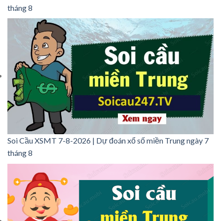
tháng 8
Soi Cầu XSMT 7-8-2026 | Dự đoán xổ số miền Trung ngày 7
tháng 8