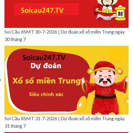
Soi Cầu XSMT 30-7-2026 | Dự đoán xổ số miền Trung ngày
30 tháng 7
Soi Cầu XSMT 31-7-2026 | Dự đoán xổ số miền Trung ngày
31 tháng 7