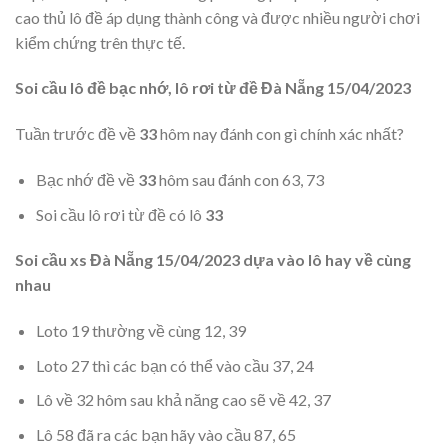
cao thủ lô đề áp dụng thành công và được nhiều người chơi
kiểm chứng trên thực tế.
Soi cầu lô đề bạc nhớ, lô rơi từ đề Đà Nẵng
15/04/2023
Tuần trước đề về
33
hôm nay đánh con gì chính xác nhất?
Bạc nhớ đề về
33
hôm sau đánh con 63, 73
Soi cầu lô rơi từ đề có lô
33
Soi cầu xs Đà Nẵng
15/04/2023
dựa vào lô hay về cùng
nhau
Loto 19 thường về cùng 12, 39
Loto 27 thì các bạn có thể vào cầu 37, 24
Lô về 32 hôm sau khả năng cao sẽ về 42, 37
Lô 58 đã ra các bạn hãy vào cầu 87, 65