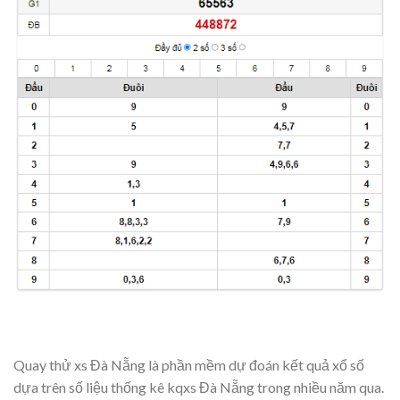
Quay thử xs Đà Nẵng là phần mềm dự đoán kết quả xổ số
dựa trên số liệu thống kê kqxs Đà Nẵng trong nhiều năm qua.