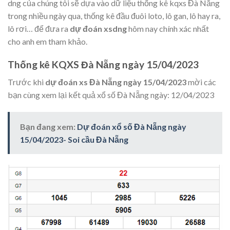
dng của chúng tôi sẽ dựa vào dữ liệu thống kê kqxs Đà Nẵng
trong nhiều ngày qua, thống kê đầu đuôi loto, lô gan, lô hay ra,
lô rơi… để đưa ra
dự đoán xsdng
hôm nay chính xác nhất
cho anh em tham khảo.
Thống kê KQXS Đà Nẵng ngày 15/04/2023
Trước khi
dự đoán xs Đà Nẵng ngày 15/04/2023
mời các
bạn cùng xem lại kết quả xổ số Đà Nẵng ngày: 12/04/2023
Bạn đang xem:
Dự đoán xổ số Đà Nẵng ngày
15/04/2023- Soi cầu Đà Nẵng