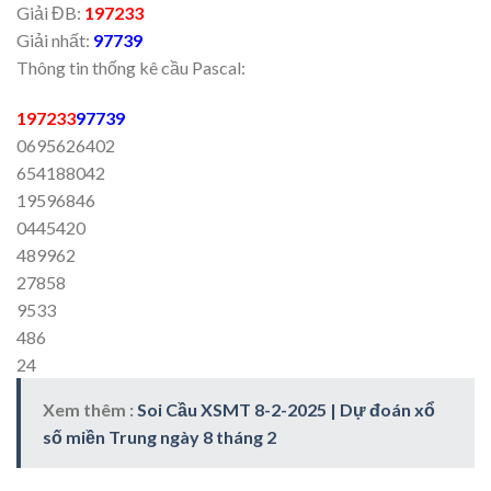
Giải ĐB:
197233
Giải nhất:
97739
Thông tin thống kê cầu Pascal:
197233
97739
0695626402
654188042
19596846
0445420
489962
27858
9533
486
24
Xem thêm :
Soi Cầu XSMT 8-2-2025 | Dự đoán xổ
số miền Trung ngày 8 tháng 2