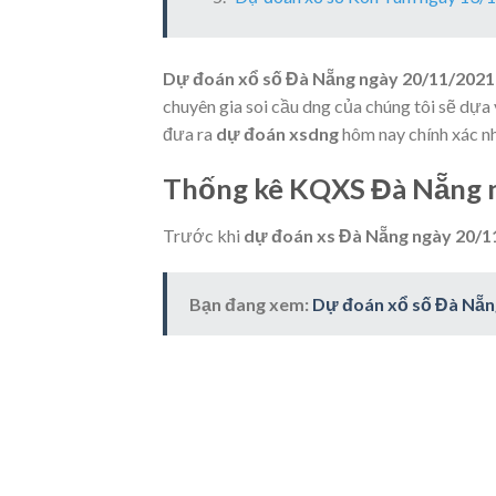
Dự đoán xổ số Đà Nẵng ngày 20/11/202
chuyên gia soi cầu dng của chúng tôi sẽ dựa 
đưa ra
dự đoán xsdng
hôm nay chính xác n
Thống kê KQXS Đà Nẵng 
Trước khi
dự đoán xs Đà Nẵng ngày 20/1
Bạn đang xem:
Dự đoán xổ số Đà Nẵng