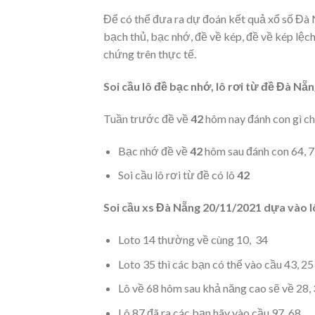
Để có thể đưa ra dự đoán kết quả xổ số Đà N
bạch thủ, bạc nhớ, đề về kép, đề về kép l
chứng trên thực tế.
Soi cầu lô đề bạc nhớ, lô rơi từ đề Đà Nẵ
Tuần trước đề về
42
hôm nay đánh con gì ch
Bạc nhớ đề về
42
hôm sau đánh con 64, 
Soi cầu lô rơi từ đề có lô
42
Soi cầu xs Đà Nẵng
20/11/2021
dựa vào l
Loto 14 thường về cùng 10, 34
Loto 35 thì các bạn có thể vào cầu 43, 25
Lô về 68 hôm sau khả năng cao sẽ về 28,
Lô 87 đã ra các bạn hãy vào cầu 97, 68