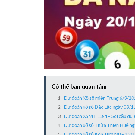
Có thể bạn quan tâm
Dự đoán Xổ số miền Trung 6/9/2
Dự đoán xổ số Đắc Lắc ngày 09/11
Dự đoán XSMT 13/4 – Soi cầu dự 
Dự đoán xổ số Thừa Thiên Huế ng
Dự đoán xổ số Kon Tum ngày 13/1