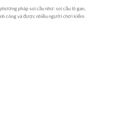
phương pháp soi cầu như: soi cầu lô gan,
ành công và được nhiều người chơi kiểm