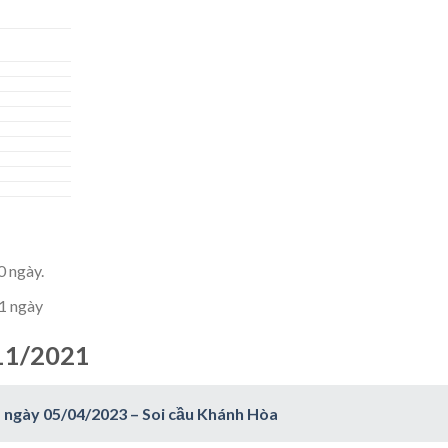
0 ngày.
31 ngày
/11/2021
ngày 05/04/2023 – Soi cầu Khánh Hòa