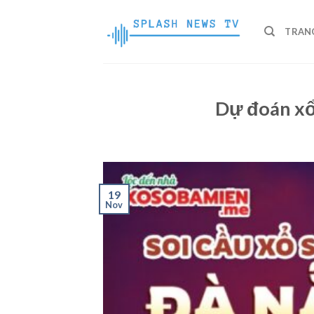
Skip
to
TRAN
content
Dự đoán xổ
19
Nov