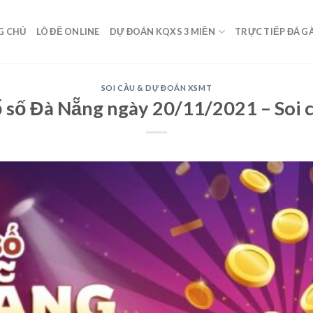
G CHỦ
LÔ ĐỀ ONLINE
DỰ ĐOÁN KQXS 3 MIỀN
TRỰC TIẾP ĐÁ G
SOI CẦU & DỰ ĐOÁN XSMT
 số Đà Nẵng ngày 20/11/2021 – Soi 