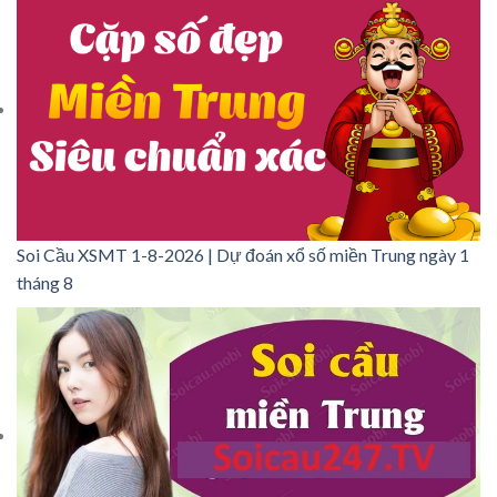
Soi Cầu XSMT 1-8-2026 | Dự đoán xổ số miền Trung ngày 1
tháng 8