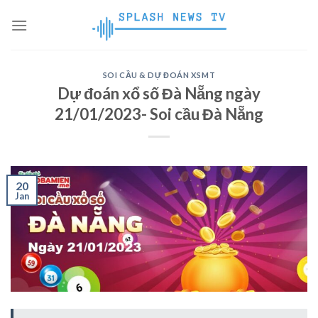
Skip
to
content
SOI CẦU & DỰ ĐOÁN XSMT
Dự đoán xổ số Đà Nẵng ngày
21/01/2023- Soi cầu Đà Nẵng
20
Jan