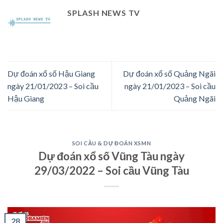
SPLASH NEWS TV
Dự đoán xổ số Hậu Giang
Dự đoán xổ số Quảng Ngãi
ngày 21/01/2023 – Soi cầu
ngày 21/01/2023 – Soi cầu
Hậu Giang
Quảng Ngãi
SOI CẦU & DỰ ĐOÁN XSMN
Dự đoán xổ số Vũng Tàu ngày
29/03/2022 – Soi cầu Vũng Tàu
28