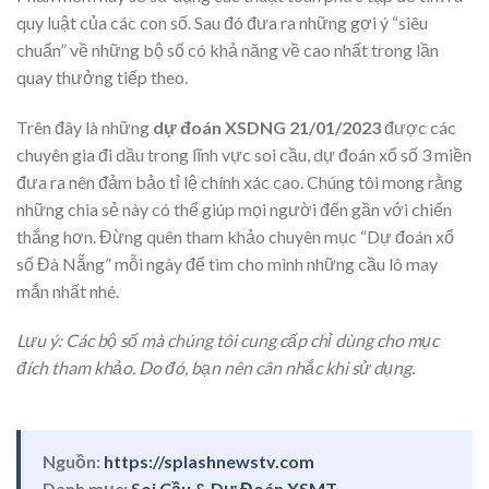
quy luật của các con số. Sau đó đưa ra những gợi ý “siêu
chuẩn” về những bộ số có khả năng về cao nhất trong lần
quay thưởng tiếp theo.
Trên đây là những
dự đoán XSDNG
21/01/2023
được các
chuyên gia đi dầu trong lĩnh vực soi cầu, dự đoán xổ số 3 miền
đưa ra nên đảm bảo tỉ lệ chính xác cao. Chúng tôi mong rằng
những chia sẻ này có thể giúp mọi người đến gần với chiến
thắng hơn. Đừng quên tham khảo chuyên mục “Dự đoán xổ
số Đà Nẵng” mỗi ngày để tìm cho mình những cầu lô may
mắn nhất nhé.
Lưu ý: Các bộ số mà chúng tôi cung cấp chỉ dùng cho mục
đích tham khảo. Do đó, bạn nên cân nhắc khi sử dụng.
Nguồn:
https://splashnewstv.com
Danh mục:
Soi Cầu & Dự Đoán XSMT