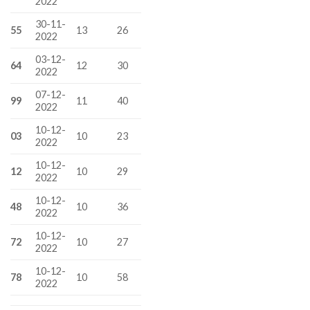
2022
30-11-
55
13
26
2022
03-12-
64
12
30
2022
07-12-
99
11
40
2022
10-12-
03
10
23
2022
10-12-
12
10
29
2022
10-12-
48
10
36
2022
10-12-
72
10
27
2022
10-12-
78
10
58
2022