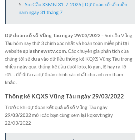
Soi Cầu XSMN 31-7-2026 | Dự đoán xổ số miền
nam ngày 31 tháng 7
Dự đoán xổ số Vũng Tàu ngày 29/03/2022
– Soi cầu Vũng
Tàu hôm nay thứ 3 chính xác nhất và hoàn toàn miễn phí tại
website
splashnewstv.com
. Các chuyên gia phân tích của
chúng tôi sẽ dựa vào dữ liệu thống kê KQXS Vũng Tàu trong
nhiều ngày qua, thống kê đầu đuôi loto, lô gan, lô hay ra, lô
rơi… để đưa ra dự đoán chính xác nhất cho anh em tham
khảo.
Thống kê KQXS Vũng Tàu ngày 29/03/2022
Trước khi dự đoán kết quả xổ số Vũng Tàu ngày
29/03/2022
mời các bạn cùng xem lại kqxsvt ngày
22/03/2022