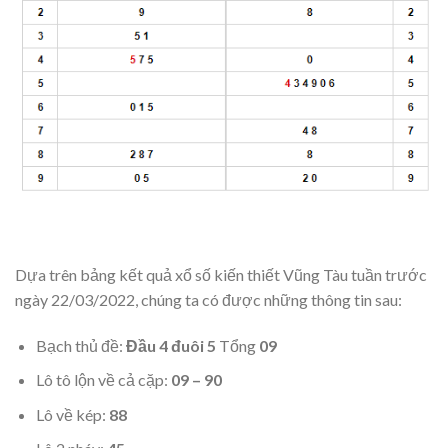
Dựa trên bảng kết quả xổ số kiến thiết Vũng Tàu
tuần trước
ngày 22/03/2022, chúng ta có được những thông tin sau:
Bạch thủ đề:
Đầu 4 đuôi 5
Tổng
09
Lô tô lộn về cả cặp:
09 – 90
Lô về kép:
88