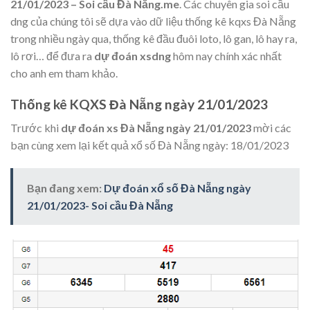
21/01/2023 – Soi cầu Đà Nẵng.me
. Các chuyên gia soi cầu
dng của chúng tôi sẽ dựa vào dữ liệu thống kê kqxs Đà Nẵng
trong nhiều ngày qua, thống kê đầu đuôi loto, lô gan, lô hay ra,
lô rơi… để đưa ra
dự đoán xsdng
hôm nay chính xác nhất
cho anh em tham khảo.
Thống kê KQXS Đà Nẵng ngày 21/01/2023
Trước khi
dự đoán xs Đà Nẵng ngày 21/01/2023
mời các
bạn cùng xem lại kết quả xổ số Đà Nẵng ngày: 18/01/2023
Bạn đang xem:
Dự đoán xổ số Đà Nẵng ngày
21/01/2023- Soi cầu Đà Nẵng