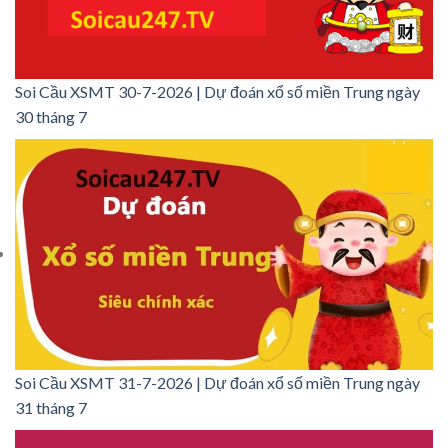
Soi Cầu XSMT 30-7-2026 | Dự đoán xổ số miền Trung ngày
30 tháng 7
Soi Cầu XSMT 31-7-2026 | Dự đoán xổ số miền Trung ngày
31 tháng 7