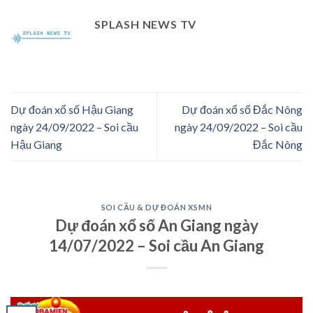
SPLASH NEWS TV
Dự đoán xổ số Hậu Giang
Dự đoán xổ số Đắc Nông
ngày 24/09/2022 – Soi cầu
ngày 24/09/2022 – Soi cầu
Hậu Giang
Đắc Nông
SOI CẦU & DỰ ĐOÁN XSMN
Dự đoán xổ số An Giang ngày
14/07/2022 – Soi cầu An Giang