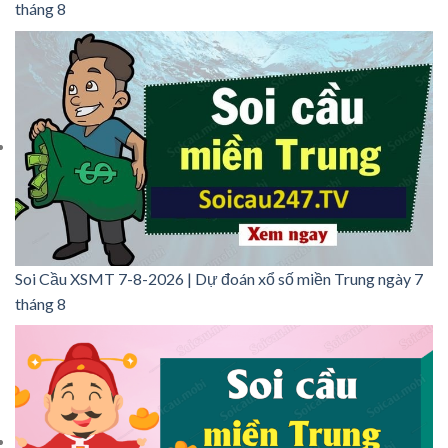
tháng 8
Soi Cầu XSMT 7-8-2026 | Dự đoán xổ số miền Trung ngày 7
tháng 8