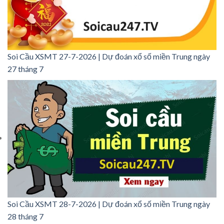
Soi Cầu XSMT 27-7-2026 | Dự đoán xổ số miền Trung ngày
27 tháng 7
Soi Cầu XSMT 28-7-2026 | Dự đoán xổ số miền Trung ngày
28 tháng 7