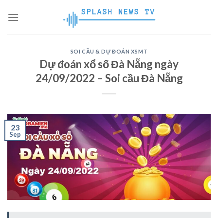
Skip
to
content
SOI CẦU & DỰ ĐOÁN XSMT
Dự đoán xổ số Đà Nẵng ngày
24/09/2022 – Soi cầu Đà Nẵng
23
Sep