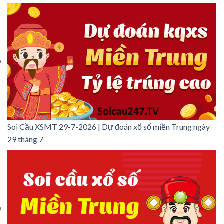
Soi Cầu XSMT 29-7-2026 | Dự đoán xổ số miền Trung ngày
29 tháng 7