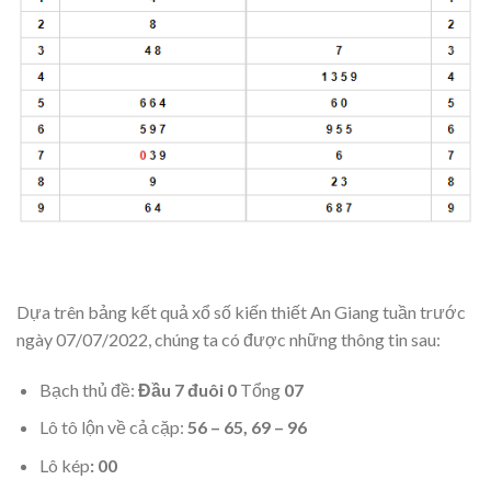
Dựa trên bảng kết quả xổ số kiến thiết An Giang
tuần trước
ngày 07/07/2022, chúng ta có được những thông tin sau:
Bạch thủ đề:
Đầu 7 đuôi 0
Tổng
07
Lô tô lộn về cả cặp:
56 – 65, 69 – 96
Lô kép
: 00