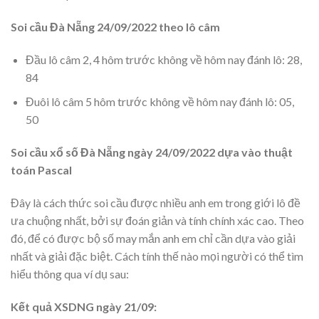
Soi cầu Đà Nẵng
24/09/2022 theo lô câm
Đầu lô câm 2, 4 hôm trước không về hôm nay đánh lô: 28,
84
Đuôi lô câm 5 hôm trước không về hôm nay đánh lô: 05,
50
Soi cầu xổ số Đà Nẵng ngày
24/09/2022
dựa vào thuật
toán Pascal
Đây là cách thức soi cầu được nhiều anh em trong giới lô đề
ưa chuộng nhất, bởi sự đoán giản và tính chính xác cao. Theo
đó, để có được bộ số may mắn anh em chỉ cần dựa vào giải
nhất và giải đặc biệt. Cách tính thế nào mọi người có thể tìm
hiểu thông qua ví dụ sau:
Kết quả XSDNG ngày 21/09: