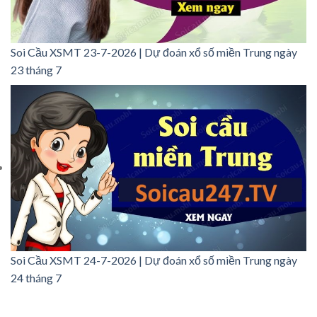
Soi Cầu XSMT 23-7-2026 | Dự đoán xổ số miền Trung ngày
23 tháng 7
Soi Cầu XSMT 24-7-2026 | Dự đoán xổ số miền Trung ngày
24 tháng 7