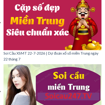
Soi Cầu XSMT 22-7-2026 | Dự đoán xổ số miền Trung ngày
22 tháng 7