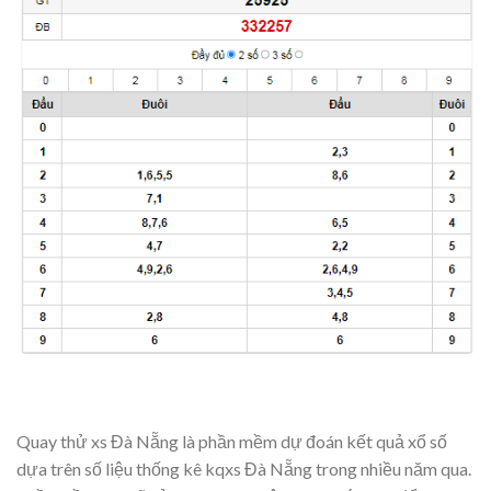
Quay thử xs Đà Nẵng là phần mềm dự đoán kết quả xổ số
dựa trên số liệu thống kê kqxs Đà Nẵng trong nhiều năm qua.