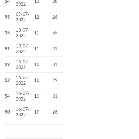
14
12
28
2022
09-07-
95
12
26
2022
13-07-
35
11
55
2022
13-07-
91
11
31
2022
16-07-
29
10
31
2022
16-07-
52
10
29
2022
16-07-
54
10
31
2022
16-07-
90
10
26
2022