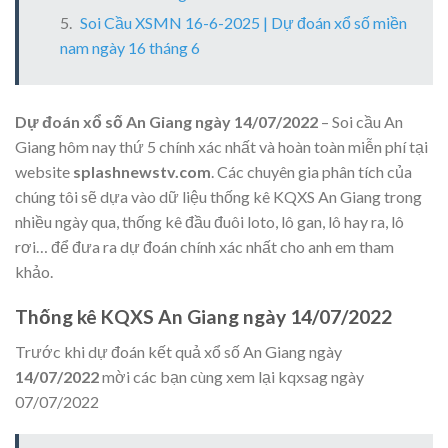
Soi Cầu XSMN 16-6-2025 | Dự đoán xổ số miền
nam ngày 16 tháng 6
Dự đoán xổ số An Giang ngày 14/07/2022
– Soi cầu An
Giang hôm nay thứ 5 chính xác nhất và hoàn toàn miễn phí tại
website
splashnewstv.com
. Các chuyên gia phân tích của
chúng tôi sẽ dựa vào dữ liệu thống kê KQXS An Giang trong
nhiều ngày qua, thống kê đầu đuôi loto, lô gan, lô hay ra, lô
rơi… để đưa ra dự đoán chính xác nhất cho anh em tham
khảo.
Thống kê KQXS An Giang ngày
14/07/2022
Trước khi dự đoán kết quả xổ số An Giang ngày
14/07/2022
mời các bạn cùng xem lại kqxsag ngày
07/07/2022