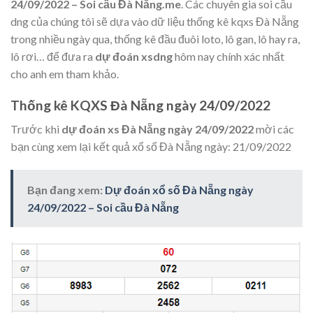
24/09/2022 – Soi cầu Đà Nẵng.me
. Các chuyên gia soi cầu
dng của chúng tôi sẽ dựa vào dữ liệu thống kê kqxs Đà Nẵng
trong nhiều ngày qua, thống kê đầu đuôi loto, lô gan, lô hay ra,
lô rơi… để đưa ra
dự đoán xsdng
hôm nay chính xác nhất
cho anh em tham khảo.
Thống kê KQXS Đà Nẵng ngày 24/09/2022
Trước khi
dự đoán xs Đà Nẵng ngày 24/09/2022
mời các
bạn cùng xem lại kết quả xổ số Đà Nẵng ngày: 21/09/2022
Bạn đang xem:
Dự đoán xổ số Đà Nẵng ngày
24/09/2022 – Soi cầu Đà Nẵng