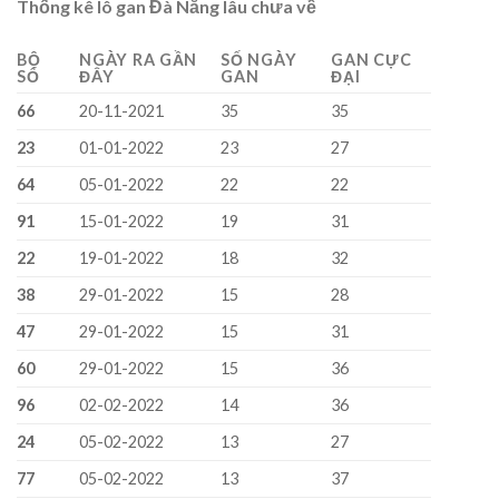
Thống kê lô gan Đà Nẵng lâu chưa về
BỘ
NGÀY RA GẦN
SỐ NGÀY
GAN CỰC
SỐ
ĐÂY
GAN
ĐẠI
66
20-11-2021
35
35
23
01-01-2022
23
27
64
05-01-2022
22
22
91
15-01-2022
19
31
22
19-01-2022
18
32
38
29-01-2022
15
28
47
29-01-2022
15
31
60
29-01-2022
15
36
96
02-02-2022
14
36
24
05-02-2022
13
27
77
05-02-2022
13
37