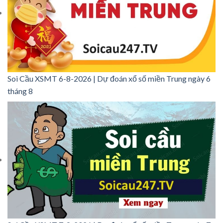
Soi Cầu XSMT 6-8-2026 | Dự đoán xổ số miền Trung ngày 6
tháng 8