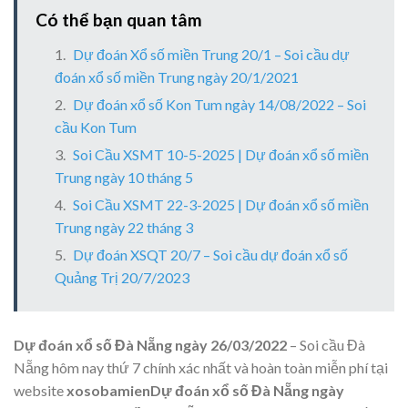
Có thể bạn quan tâm
Dự đoán Xổ số miền Trung 20/1 – Soi cầu dự
đoán xổ số miền Trung ngày 20/1/2021
Dự đoán xổ số Kon Tum ngày 14/08/2022 – Soi
cầu Kon Tum
Soi Cầu XSMT 10-5-2025 | Dự đoán xổ số miền
Trung ngày 10 tháng 5
Soi Cầu XSMT 22-3-2025 | Dự đoán xổ số miền
Trung ngày 22 tháng 3
Dự đoán XSQT 20/7 – Soi cầu dự đoán xổ số
Quảng Trị 20/7/2023
Dự đoán xổ số Đà Nẵng ngày 26/03/2022
– Soi cầu Đà
Nẵng hôm nay thứ 7 chính xác nhất và hoàn toàn miễn phí tại
website
xosobamienDự đoán xổ số Đà Nẵng ngày