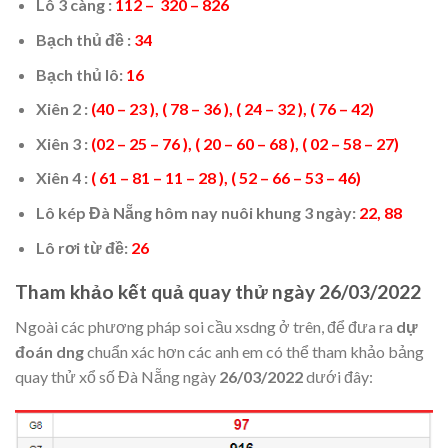
Lô 3 càng :
112 – 320 – 826
Bạch thủ đề :
34
Bạch thủ lô:
16
Xiên 2 :
(40 – 23 ), ( 78 – 36 ), ( 24 – 32 ), ( 76 – 42)
Xiên 3 :
(02 – 25 – 76 ), ( 20 – 60 – 68 ), ( 02 – 58 – 27)
Xiên 4 :
( 61 – 81 – 11 – 28 ), ( 52 – 66 – 53 – 46)
Lô kép Đà Nẵng hôm nay nuôi khung 3 ngày:
22, 88
Lô rơi từ đề:
26
Tham khảo kết quả quay thử ngày
26/03/2022
Ngoài các phương pháp soi cầu xsdng ở trên, để đưa ra
dự
đoán dng
chuẩn xác hơn các anh em có thể tham khảo bảng
quay thử xổ số Đà Nẵng ngày
26/03/2022
dưới đây: