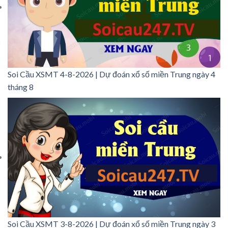
Soi Cầu XSMT 4-8-2026 | Dự đoán xổ số miền Trung ngày 4
tháng 8
Soi Cầu XSMT 3-8-2026 | Dự đoán xổ số miền Trung ngày 3