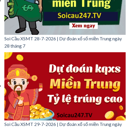
Soi Cầu XSMT 28-7-2026 | Dự đoán xổ số miền Trung ngày
28 tháng 7
Soi Cầu XSMT 29-7-2026 | Dự đoán xổ số miền Trung ngày