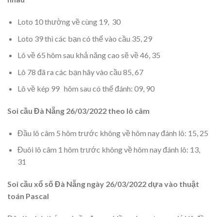
Loto 10 thường về cùng 19, 30
Loto 39 thì các bạn có thể vào cầu 35, 29
Lô về 65 hôm sau khả năng cao sẽ về 46, 35
Lô 78 đã ra các bạn hãy vào cầu 85, 67
Lô về kép 99 hôm sau có thể đánh: 09, 90
Soi cầu Đà Nẵng
26/03/2022 theo lô câm
Đầu lô câm 5 hôm trước không về hôm nay đánh lô: 15, 25
Đuôi lô câm 1 hôm trước không về hôm nay đánh lô: 13,
31
Soi cầu xổ số Đà Nẵng ngày
26/03/2022
dựa vào thuật
toán Pascal