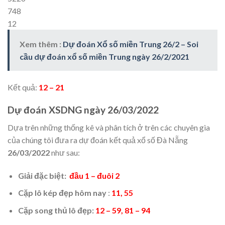
748
12
Xem thêm :
Dự đoán Xổ số miền Trung 26/2 – Soi
cầu dự đoán xổ số miền Trung ngày 26/2/2021
Kết quả:
12 – 21
Dự đoán XSDNG ngày 26/03/2022
Dựa trên những thống kê và phân tích ở trên các chuyên gia
của chúng tôi đưa ra dự đoán kết quả xổ số Đà Nẵng
26/03/2022
như sau:
Giải đặc biệt:
đầu 1 – đuôi 2
Cặp lô kép đẹp hôm nay
:
11, 55
Cặp song thủ lô đẹp:
12 – 59, 81 – 94