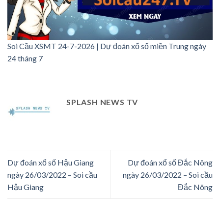
Soi Cầu XSMT 24-7-2026 | Dự đoán xổ số miền Trung ngày
24 tháng 7
SPLASH NEWS TV
Dự đoán xổ số Hậu Giang
Dự đoán xổ số Đắc Nông
ngày 26/03/2022 – Soi cầu
ngày 26/03/2022 – Soi cầu
Hậu Giang
Đắc Nông