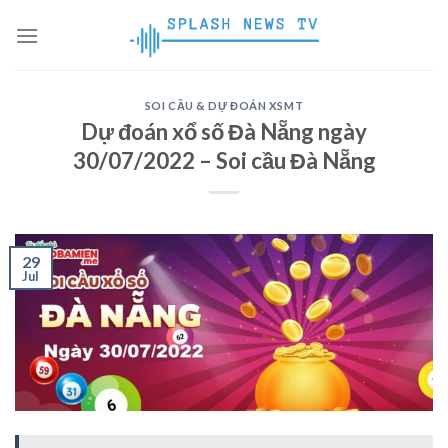
Skip
to
content
SOI CẦU & DỰ ĐOÁN XSMT
Dự đoán xổ số Đà Nẵng ngày
30/07/2022 – Soi cầu Đà Nẵng
29
Jul