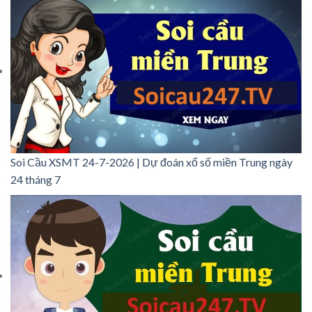
Soi Cầu XSMT 24-7-2026 | Dự đoán xổ số miền Trung ngày
24 tháng 7