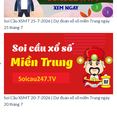
Soi Cầu XSMT 25-7-2026 | Dự đoán xổ số miền Trung ngày
25 tháng 7
Soi Cầu XSMT 20-7-2026 | Dự đoán xổ số miền Trung ngày
20 tháng 7