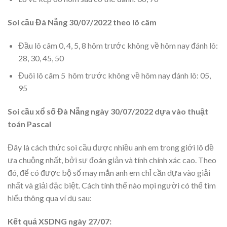
Soi cầu Đà Nẵng
30/07/2022 theo lô câm
Đầu lô câm 0, 4, 5, 8 hôm trước không về hôm nay đánh lô:
28, 30, 45, 50
Đuôi lô câm 5 hôm trước không về hôm nay đánh lô: 05,
95
Soi cầu xổ số Đà Nẵng ngày
30/07/2022
dựa vào thuật
toán Pascal
Đây là cách thức soi cầu được nhiều anh em trong giới lô đề
ưa chuộng nhất, bởi sự đoán giản và tính chính xác cao. Theo
đó, để có được bộ số may mắn anh em chỉ cần dựa vào giải
nhất và giải đặc biệt. Cách tính thế nào mọi người có thể tìm
hiểu thông qua ví dụ sau:
Kết quả XSDNG ngày 27/07: