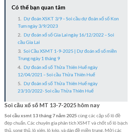
Có thể bạn quan tâm
Dự đoán XSKT 3/9 – Soi cầu dự đoán xổ số Kon
Tum ngày 3/9/2023
Dự đoán xổ số Gia Lai ngày 16/12/2022 – Soi
cầu Gia Lai
Soi Cầu XSMT 1-9-2025 | Dự đoán xổ số miền
Trung ngày 1 tháng 9
Dự đoán xổ số Thừa Thiên Huế ngày
12/04/2021 – Soi cầu Thừa Thiên Huế
Dự đoán xổ số Thừa Thiên Huế ngày
23/10/2022- Soi cầu Thừa Thiên Huế
Soi cầu xổ số MT 13
-7-2025 hôm nay
Soi cầu xsmt 13 tháng 7 năm 2025
cùng các cặp số lô đề
đẹp chuẩn. Các chuyên gia phân tích XSMT và chốt số lô bạch
thủ, song thủ, lô xiên, lô kép, và dàn đề miền trung. Mời các