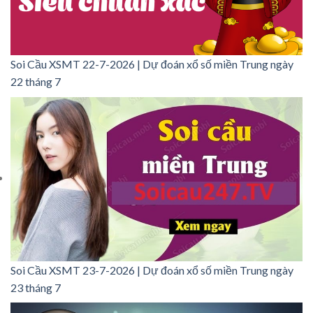
Soi Cầu XSMT 22-7-2026 | Dự đoán xổ số miền Trung ngày
22 tháng 7
Soi Cầu XSMT 23-7-2026 | Dự đoán xổ số miền Trung ngày
23 tháng 7