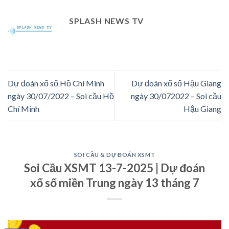
SPLASH NEWS TV
Dự đoán xổ số Hồ Chí Minh
Dự đoán xổ số Hậu Giang
ngày 30/07/2022 – Soi cầu Hồ
ngày 30/072022 – Soi cầu
Chí Minh
Hậu Giang
SOI CẦU & DỰ ĐOÁN XSMT
Soi Cầu XSMT 13-7-2025 | Dự đoán
xổ số miền Trung ngày 13 tháng 7