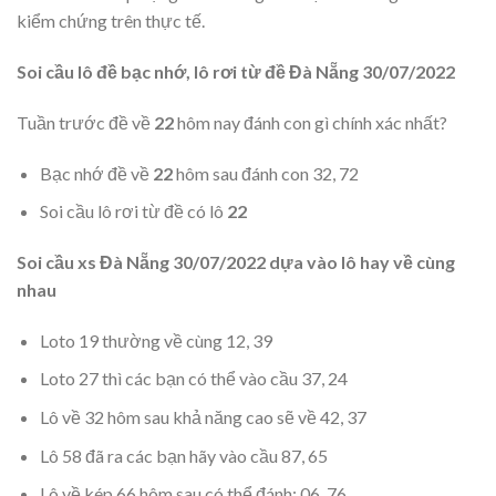
kiểm chứng trên thực tế.
Soi cầu lô đề bạc nhớ, lô rơi từ đề Đà Nẵng
30/07/2022
Tuần trước đề về
22
hôm nay đánh con gì chính xác nhất?
Bạc nhớ đề về
22
hôm sau đánh con 32, 72
Soi cầu lô rơi từ đề có lô
22
Soi cầu xs Đà Nẵng
30/07/2022
dựa vào lô hay về cùng
nhau
Loto 19 thường về cùng 12, 39
Loto 27 thì các bạn có thể vào cầu 37, 24
Lô về 32 hôm sau khả năng cao sẽ về 42, 37
Lô 58 đã ra các bạn hãy vào cầu 87, 65
Lô về kép 66 hôm sau có thể đánh: 06, 76