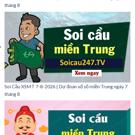
tháng 8
Soi Cầu XSMT 7-8-2026 | Dự đoán xổ số miền Trung ngày 7
tháng 8