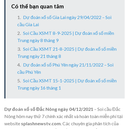
Có thể bạn quan tâm
Dự đoán xổ số Gia Lai ngày 29/04/2022 – Soi
cầu Gia Lai
Soi Cầu XSMT 8-9-2025 | Dự đoán xổ số miền
Trung ngày 8 tháng 9
Soi Cầu XSMT 21-8-2025 | Dự đoán xổ số miền
Trung ngày 21 tháng 8
Dự đoán xổ số Phú Yên ngày 21/11/2022 – Soi
cầu Phú Yên
Soi Cầu XSMT 15-1-2025 | Dự đoán xổ số miền
Trung ngày 16 tháng 1
Dự đoán xổ số Đắc Nông ngày 04/12/2021
– Soi cầu Đắc
Nông hôm nay thứ 7 chính xác nhất và hoàn toàn miễn phí tại
website
splashnewstv.com
. Các chuyên gia phân tích của