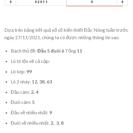
Dựa trên bảng kết quả xổ số kiến thiết Đắc Nông
tuần trước
ngày 27/11/2021, chúng ta có được những thông tin sau:
Bạch thủ đề:
Đầu 5 đuôi 6
Tổng
11
Lô tô lộn về cả cặp:
Lô kép:
99
Lô 2 nháy:
12, 38, 63
Đầu câm:
2, 4
Đuôi câm:
5
Đầu về nhiều nhất:
9
Đuôi về nhiều nhất:
2, 3, 8