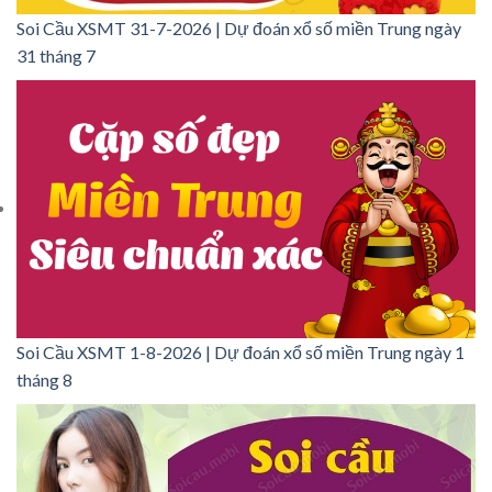
Soi Cầu XSMT 31-7-2026 | Dự đoán xổ số miền Trung ngày
31 tháng 7
Soi Cầu XSMT 1-8-2026 | Dự đoán xổ số miền Trung ngày 1
tháng 8