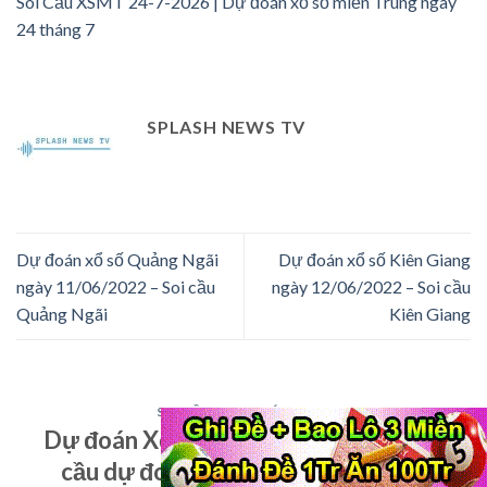
Soi Cầu XSMT 24-7-2026 | Dự đoán xổ số miền Trung ngày
24 tháng 7
SPLASH NEWS TV
Dự đoán xổ số Quảng Ngãi
Dự đoán xổ số Kiên Giang
ngày 11/06/2022 – Soi cầu
ngày 12/06/2022 – Soi cầu
Quảng Ngãi
Kiên Giang
SOI CẦU & DỰ ĐOÁN XSMN
Dự đoán Xổ số miền Nam 27/10 – Soi
cầu dự đoán xổ số miền Nam ngày