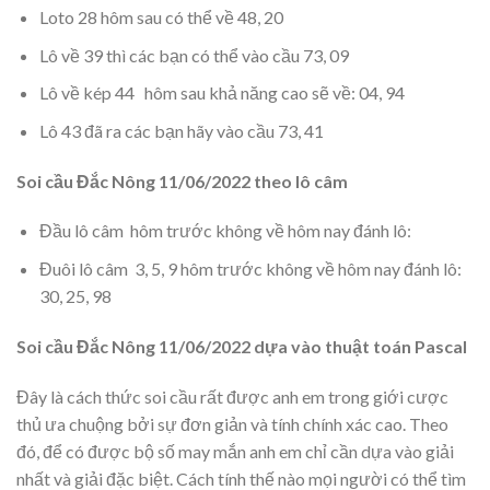
Loto 28 hôm sau có thể về 48, 20
Lô về 39 thì các bạn có thể vào cầu 73, 09
Lô về kép 44 hôm sau khả năng cao sẽ về: 04, 94
Lô 43 đã ra các bạn hãy vào cầu 73, 41
Soi cầu Đắc Nông
11/06/2022 theo lô câm
Đầu lô câm hôm trước không về hôm nay đánh lô:
Đuôi lô câm 3, 5, 9 hôm trước không về hôm nay đánh lô:
30, 25, 98
Soi cầu Đắc Nông
11/06/2022
dựa vào thuật toán Pascal
Đây là cách thức soi cầu rất được anh em trong giới cược
thủ ưa chuộng bởi sự đơn giản và tính chính xác cao. Theo
đó, để có được bộ số may mắn anh em chỉ cần dựa vào giải
nhất và giải đặc biệt. Cách tính thế nào mọi người có thể tìm