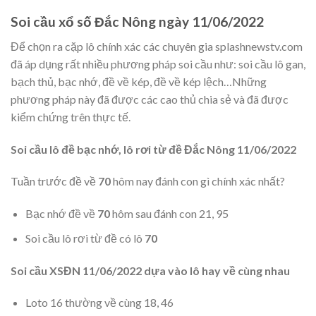
Soi cầu xổ số Đắc Nông ngày 11/06/2022
Để chọn ra cặp lô chính xác các chuyên gia splashnewstv.com
đã áp dụng rất nhiều phương pháp soi cầu như: soi cầu lô gan,
bạch thủ, bạc nhớ, đề về kép, đề về kép lệch…Những
phương pháp này đã được các cao thủ chia sẻ và đã được
kiểm chứng trên thực tế.
Soi cầu lô đề bạc nhớ, lô rơi từ đề Đắc Nông
11/06/2022
Tuần trước đề về
70
hôm nay đánh con gì chính xác nhất?
Bạc nhớ đề về
70
hôm sau đánh con 21, 95
Soi cầu lô rơi từ đề có lô
70
Soi cầu XSĐN
11/06/2022
dựa vào lô hay về cùng nhau
Loto 16 thường về cùng 18, 46