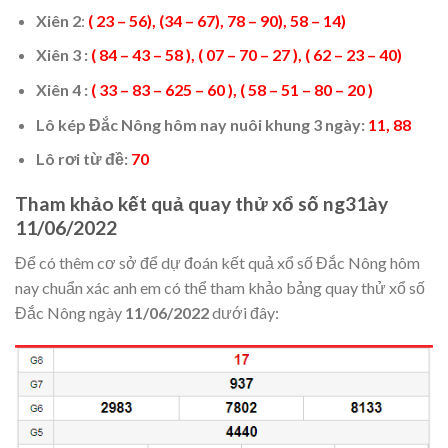
Xiên 2
:
( 23 – 56), (34 – 67), 78 – 90), 58 – 14)
Xiên 3 :
( 84 – 43 – 58 ), ( 07 – 70 – 27 ), ( 62 – 23 – 40)
Xiên 4 :
( 33 – 83 – 625 – 60 ), ( 58 – 51 – 80 – 20 )
Lô kép Đắc Nông hôm nay nuôi khung 3 ngày:
11, 88
Lô rơi từ đề:
70
Tham khảo kết quả quay thử xổ số ng31ày
11/06/2022
Để có thêm cơ sở để dự đoán kết quả xổ số Đắc Nông hôm
nay chuẩn xác anh em có thể tham khảo bảng quay thử xổ số
Đắc Nông ngày
11/06/2022
dưới đây: