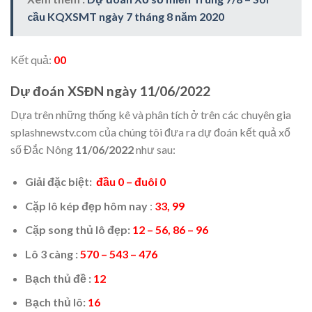
cầu KQXSMT ngày 7 tháng 8 năm 2020
Kết quả:
00
Dự đoán XSĐN ngày
11/06/2022
Dựa trên những thống kê và phân tích ở trên các chuyên gia
splashnewstv.com của chúng tôi đưa ra dự đoán kết quả xổ
số Đắc Nông
11/06/2022
như sau:
Giải đặc biệt:
đầu 0 – đuôi 0
Cặp lô kép đẹp hôm nay
:
33, 99
Cặp song thủ lô đẹp:
12 – 56, 86 – 96
Lô 3 càng :
570 – 543 – 476
Bạch thủ đề :
12
Bạch thủ lô:
16