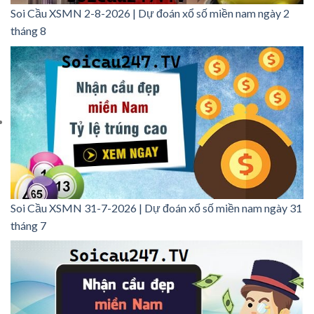
Soi Cầu XSMN 2-8-2026 | Dự đoán xổ số miền nam ngày 2
tháng 8
Soi Cầu XSMN 31-7-2026 | Dự đoán xổ số miền nam ngày 31
tháng 7