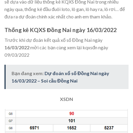
sẽ dựa vào dữ liệu thống kê KQXS Đồng Nai trong nhiều
ngày qua, thống kê đầu đuôi loto, lô gan, lô hay ra, lô rơi… để
đưa ra dự đoán chính xác nhất cho anh em tham khảo.
Thống kê KQXS Đồng Nai ngày 16/03/2022
Trước khi dự đoán kết quả xổ số Đồng Nai ngày
16/03/2022
mời các bạn cùng xem lại kqxsđn ngày
09/03/2022
Bạn đang xem:
Dự đoán xổ số Đồng Nai ngày
16/03/2022 – Soi cầu Đồng Nai
XSDN