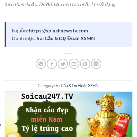
đích tham khảo. Do đó, bạn nên cân nhắc khi sử dụng.
Nguồn:
https://splashnewstv.com
Danh mục:
Soi Cầu & Dự Đoán XSMN
Category:
Soi Cầu & Dự Đoán XSMN
.