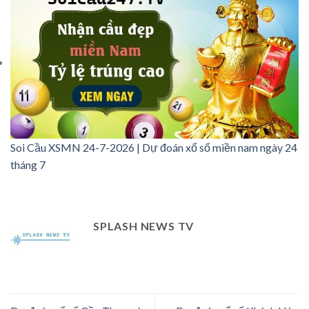
Soi Cầu XSMN 24-7-2026 | Dự đoán xổ số miền nam ngày 24
tháng 7
SPLASH NEWS TV