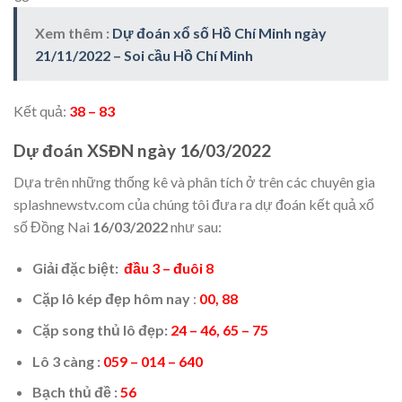
Xem thêm :
Dự đoán xổ số Hồ Chí Minh ngày
21/11/2022 – Soi cầu Hồ Chí Minh
Kết quả:
38 – 83
Dự đoán XSĐN ngày 16/03/2022
Dựa trên những thống kê và phân tích ở trên các chuyên gia
splashnewstv.com của chúng tôi đưa ra dự đoán kết quả xổ
số Đồng Nai
16/03/2022
như sau:
Giải đặc biệt:
đầu 3 – đuôi 8
Cặp lô kép đẹp hôm nay
:
00, 88
Cặp song thủ lô đẹp:
24 – 46, 65 – 75
Lô 3 càng :
059 – 014 – 640
Bạch thủ đề :
56