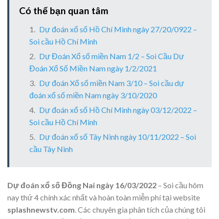
Có thể bạn quan tâm
Dự đoán xổ số Hồ Chí Minh ngày 27/20/0922 –
Soi cầu Hồ Chí Minh
Dự Đoán Xổ số miền Nam 1/2 – Soi Cầu Dự
Đoán Xổ Số Miền Nam ngày 1/2/2021
Dự đoán Xổ số miền Nam 3/10 – Soi cầu dự
đoán xổ số miền Nam ngày 3/10/2020
Dự đoán xổ số Hồ Chí Minh ngày 03/12/2022 –
Soi cầu Hồ Chí Minh
Dự đoán xổ số Tây Ninh ngày 10/11/2022 – Soi
cầu Tây Ninh
Dự đoán xổ số Đồng Nai ngày 16/03/2022
– Soi cầu hôm
nay thứ 4 chính xác nhất và hoàn toàn miễn phí tại website
splashnewstv.com
. Các chuyên gia phân tích của chúng tôi