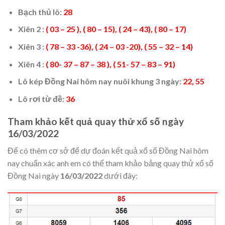
Bạch thủ lô:
28
Xiên 2 :
( 03 – 25 ), ( 80 – 15), ( 24 – 43), ( 80 – 17)
Xiên 3 :
( 78 – 33 -36), ( 24 – 03 -20), ( 55 – 32 – 14)
Xiên 4 :
( 80- 37 – 87 – 38 ), ( 51- 57 – 83 – 91)
Lô kép Đồng Nai hôm nay nuôi khung 3 ngày:
22, 55
Lô rơi từ đề:
36
Tham khảo kết quả quay thử xổ số ngày
16/03/2022
Để có thêm cơ sở để dự đoán kết quả xổ số Đồng Nai hôm
nay chuẩn xác anh em có thể tham khảo bảng quay thử xổ số
Đồng Nai ngày
16/03/2022
dưới đây: