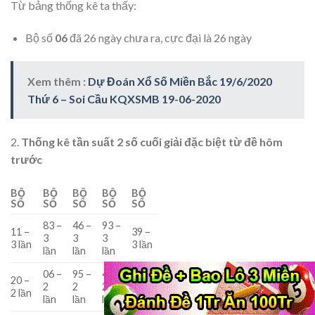
Từ bảng thống kê ta thấy:
Bộ số
06
đã 26 ngày chưa ra, cực đại là 26 ngày
Xem thêm :
Dự Đoán Xổ Số Miền Bắc 19/6/2020
Thứ 6 – Soi Cầu KQXSMB 19-06-2020
2.
Thống kê tần suất 2 số cuối giải đặc biệt từ đề hôm
trướ
c
BỘ
BỘ
BỘ
BỘ
BỘ
SỐ
SỐ
SỐ
SỐ
SỐ
83
–
46
–
93
–
11
–
39
–
3
3
3
3 lần
3 lần
lần
lần
lần
06
–
95
–
45
–
20
–
57
–
2
2
2
2 lần
2 lần
lần
lần
lần