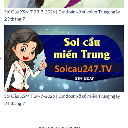
Soi Cầu XSMT 23-7-2026 | Dự đoán xổ số miền Trung ngày
23 tháng 7
Soi Cầu XSMT 24-7-2026 | Dự đoán xổ số miền Trung ngày
24 tháng 7