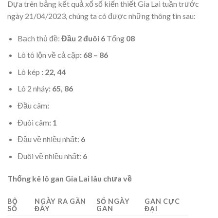
Dựa trên bảng kết quả xổ số kiến thiết Gia Lai
tuần trước
ngày 21/04/2023, chúng ta có được những thông tin sau:
Bạch thủ đề:
Đầu 2 đuôi 6
Tổng
08
Lô tô lộn về cả cặp
: 68 – 86
Lô kép
: 22, 44
Lô 2 nháy
: 65, 86
Đầu câm
:
Đuôi câm
: 1
Đầu về nhiều nhất:
6
Đuôi về nhiều nhất:
6
Thống kê lô gan Gia Lai lâu chưa về
BỘ
NGÀY RA GẦN
SỐ NGÀY
GAN CỰC
SỐ
ĐÂY
GAN
ĐẠI