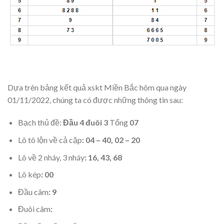
Dựa trên bảng kết quả xskt Miền Bắc hôm qua ngày
01/11/2022, chúng ta có được những thông tin sau:
Bạch thủ đề:
Đầu 4 đuôi 3
Tổng
07
Lô tô lộn về cả cặp
: 04 – 40, 02 – 20
Lô về 2 nháy, 3 nháy
: 16, 43, 68
Lô kép
: 00
Đầu câm
: 9
Đuôi câm
: