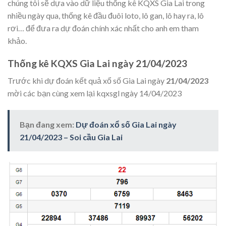
chúng tôi sẽ dựa vào dữ liệu thống kê KQXS Gia Lai trong
nhiều ngày qua, thống kê đầu đuôi loto, lô gan, lô hay ra, lô
rơi… để đưa ra dự đoán chính xác nhất cho anh em tham
khảo.
Thống kê KQXS Gia Lai ngày
21/04/2023
Trước khi dự đoán kết quả xổ số Gia Lai ngày
21/04/2023
mời các bạn cùng xem lại kqxsgl ngày 14/04/2023
Bạn đang xem:
Dự đoán xổ số Gia Lai ngày
21/04/2023 – Soi cầu Gia Lai