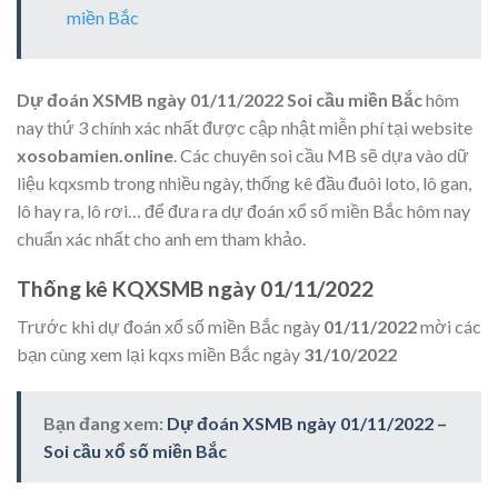
miền Bắc
Dự đoán XSMB ngày 01/11/2022
Soi cầu miền Bắc
hôm
nay thứ 3 chính xác nhất được cập nhật miễn phí tại website
xosobamien.online
. Các chuyên soi cầu MB sẽ dựa vào dữ
liệu kqxsmb trong nhiều ngày, thống kê đầu đuôi loto, lô gan,
lô hay ra, lô rơi… để đưa ra dự đoán xổ số miền Bắc hôm nay
chuẩn xác nhất cho anh em tham khảo.
Thống kê KQXSMB ngày 01/11/2022
Trước khi dự đoán xổ số miền Bắc ngày
01/11/2022
mời các
bạn cùng xem lại kqxs miền Bắc ngày
31/10/2022
Bạn đang xem:
Dự đoán XSMB ngày 01/11/2022 –
Soi cầu xổ số miền Bắc