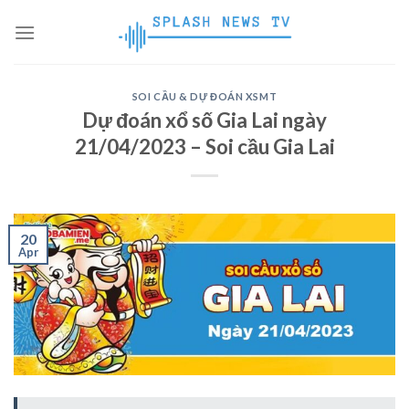
Skip
to
content
SOI CẦU & DỰ ĐOÁN XSMT
Dự đoán xổ số Gia Lai ngày
21/04/2023 – Soi cầu Gia Lai
20
Apr