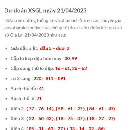
Dự đoán XSGL ngày
21/04/2023
Dựa trên những thống kê và phân tích ở trên các chuyên gia
xosobamien.online của chúng tôi đưa ra dự đoán kết quả xổ
số Gia Lai
21/04/2023
như sau:
Giải đặc biệt:
đầu 5 – đuôi 2
Cặp lô kép đẹp hôm nay
:
00, 99
Cặp song thủ lô đẹp:
16 – 61, 26 – 62
Lô 3 càng :
220 – 811 – 091
Bạch thủ đề :
41
Bạch thủ lô:
71
Xiên 2 :
( 77 – 76- 14 ), ( 58 – 61 – 27 ), ( 84 – 61 – 47)
Xiên 3 :
( 22 – 60- 43 ), ( 18 – 75 – 37 ), ( 18 – 27 – 27)
Xiên 4 :
( 85 – 31 – 63 – 27 ), ( 33 – 14 – 02 – 86)