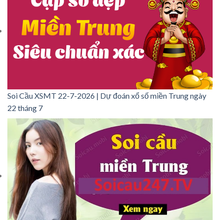
Soi Cầu XSMT 22-7-2026 | Dự đoán xổ số miền Trung ngày
22 tháng 7