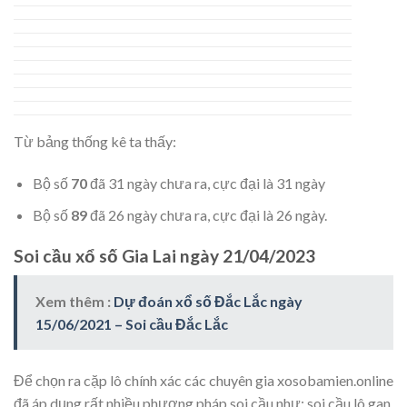
Từ bảng thống kê ta thấy:
Bộ số
70
đã 31 ngày chưa ra, cực đại là 31 ngày
Bộ số
89
đã 26 ngày chưa ra, cực đại là 26 ngày.
Soi cầu xổ số Gia Lai ngày 21/04/2023
Xem thêm :
Dự đoán xổ số Đắc Lắc ngày
15/06/2021 – Soi cầu Đắc Lắc
Để chọn ra cặp lô chính xác các chuyên gia xosobamien.online
đã áp dụng rất nhiều phương pháp soi cầu như: soi cầu lô gan,