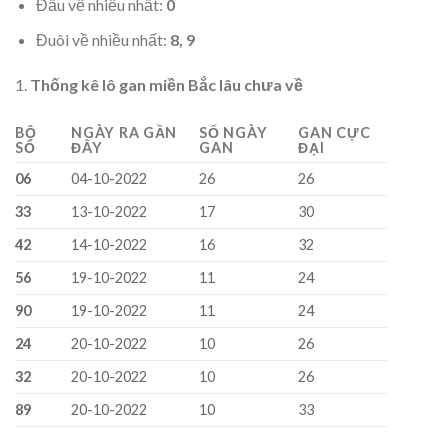
Đầu về nhiều nhất:
0
Đuôi về nhiều nhất:
8, 9
1.
Thống kê lô gan miền Bắc lâu chưa về
BỘ
NGÀY RA GẦN
SỐ NGÀY
GAN CỰC
SỐ
ĐÂY
GAN
ĐẠI
06
04-10-2022
26
26
33
13-10-2022
17
30
42
14-10-2022
16
32
56
19-10-2022
11
24
90
19-10-2022
11
24
24
20-10-2022
10
26
32
20-10-2022
10
26
89
20-10-2022
10
33