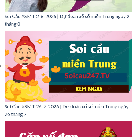
Soi Cầu XSMT 2-8-2026 | Dự đoán xổ số miền Trung ngày 2
tháng 8
Soi Cầu XSMT 26-7-2026 | Dự đoán xổ số miền Trung ngày
26 tháng 7