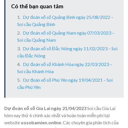
Có thể bạn quan tâm
Dự đoán xổ số Quảng Bình ngày 25/08/2022 –
Soi cầu Quảng Bình
Dự đoán xổ số Quảng Nam ngày 07/03/2023 –
Soi cầu Quảng Nam
Dự đoán xổ số Đắc Nông ngày 11/02/2023 – Soi
cầu Đắc Nông
Dự đoán xổ số Khánh Hòa ngày 22/03/2023 –
Soi cầu Khánh Hòa
Dự đoán xổ số Phú Yên ngày 19/04/2021 – Soi
cầu Phú Yên
Dự đoán xổ số Gia Lai ngày 21/04/2023
Soi cầu Gia Lai
hôm nay thứ 6 chính xác nhất và hoàn toàn miễn phí tại
website
xosobamien.online
. Các chuyên gia phân tích của