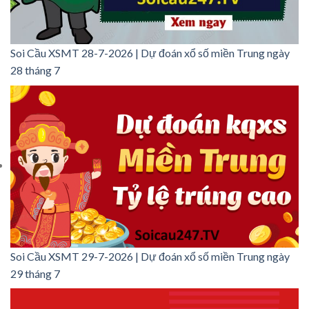
Soi Cầu XSMT 28-7-2026 | Dự đoán xổ số miền Trung ngày
28 tháng 7
Soi Cầu XSMT 29-7-2026 | Dự đoán xổ số miền Trung ngày
29 tháng 7