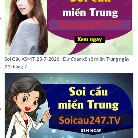
Soi Cầu XSMT 23-7-2026 | Dự đoán xổ số miền Trung ngày
23 tháng 7