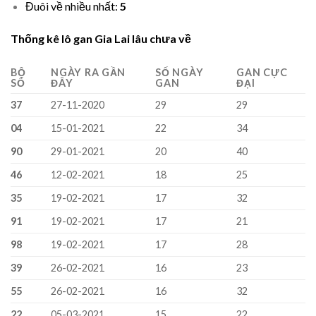
Đuôi về nhiều nhất:
5
Thống kê lô gan Gia Lai lâu chưa về
BỘ
NGÀY RA GẦN
SỐ NGÀY
GAN CỰC
SỐ
ĐÂY
GAN
ĐẠI
37
27-11-2020
29
29
04
15-01-2021
22
34
90
29-01-2021
20
40
46
12-02-2021
18
25
35
19-02-2021
17
32
91
19-02-2021
17
21
98
19-02-2021
17
28
39
26-02-2021
16
23
55
26-02-2021
16
32
22
05-03-2021
15
22