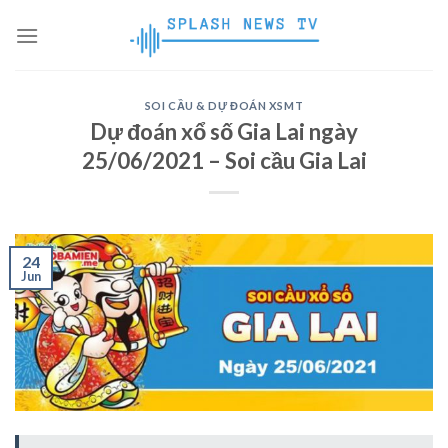
Skip
to
content
SOI CẦU & DỰ ĐOÁN XSMT
Dự đoán xổ số Gia Lai ngày
25/06/2021 – Soi cầu Gia Lai
24
Jun