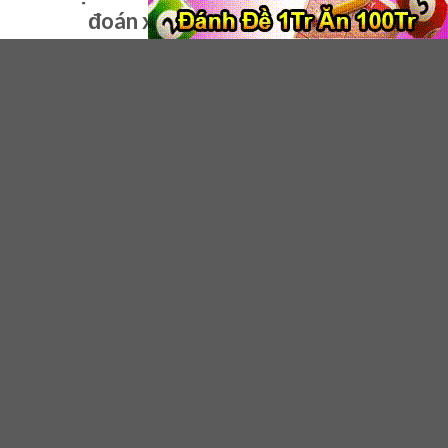
đoán xổ số Thừa Thiên Huế
3/9/2023
02
Sep
Có thể bạn quan tâm