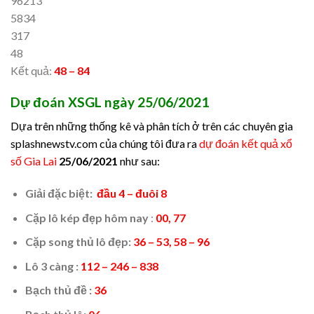
96213
5834
317
48
Kết quả:
48 – 84
Dự đoán XSGL ngày
25/06/2021
Dựa trên những thống kê và phân tích ở trên các chuyên gia
splashnewstv.com của chúng tôi đưa ra
dự đoán kết quả xổ
số Gia Lai
25/06/2021
như sau:
Giải đặc biệt:
đầu 4 – đuôi 8
Cặp lô kép đẹp hôm nay
:
00, 77
Cặp song thủ lô đẹp:
36 – 53, 58 – 96
Lô 3 càng :
112 – 246 – 838
Bạch thủ đề :
36