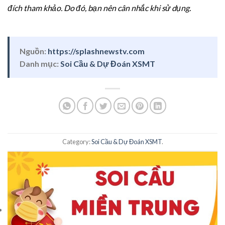
đích tham khảo. Do đó, bạn nên cân nhắc khi sử dụng.
Nguồn:
https://splashnewstv.com
Danh mục:
Soi Cầu & Dự Đoán XSMT
Category:
Soi Cầu & Dự Đoán XSMT
.