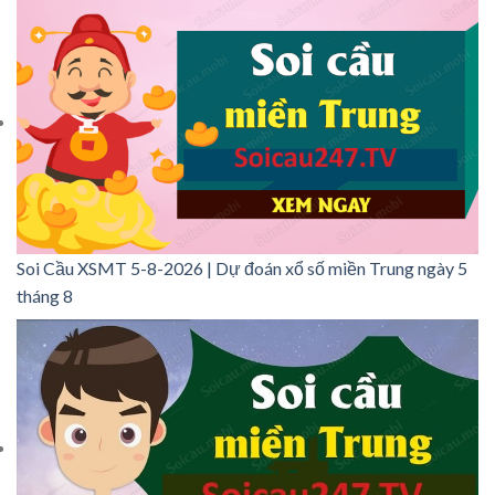
Soi Cầu XSMT 5-8-2026 | Dự đoán xổ số miền Trung ngày 5
tháng 8