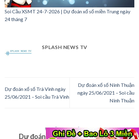
Soi Cầu XSMT 24-7-2026 | Dự đoán xổ số miền Trung ngày
24 tháng 7
SPLASH NEWS TV
Dự đoán xổ số Ninh Thuận
Dự đoán xổ số Trà Vinh ngày
ngày 25/06/2021 – Soi cầu
25/06/2021 – Soi cầu Trà Vinh
Ninh Thuận
SOI CẦU & DỰ ĐOÁN XSMT
Dự đoán XSTTH 3/9 – Soi cầu dự