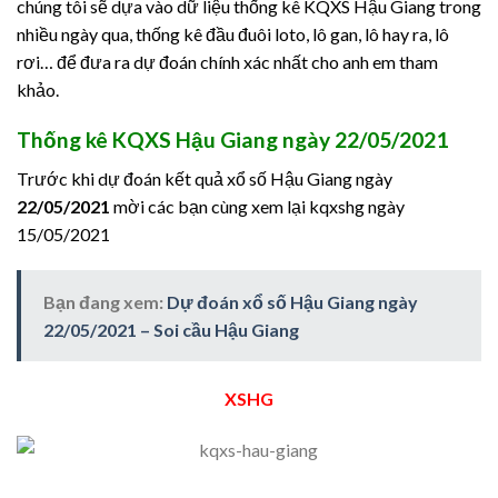
chúng tôi sẽ dựa vào dữ liệu thống kê KQXS Hậu Giang trong
nhiều ngày qua, thống kê đầu đuôi loto, lô gan, lô hay ra, lô
rơi… để đưa ra dự đoán chính xác nhất cho anh em tham
khảo.
Thống kê KQXS Hậu Giang ngày
22/05/2021
Trước khi dự đoán kết quả xổ số Hậu Giang ngày
22/05/2021
mời các bạn cùng xem lại kqxshg ngày
15/05/2021
Bạn đang xem:
Dự đoán xổ số Hậu Giang ngày
22/05/2021 – Soi cầu Hậu Giang
XSHG