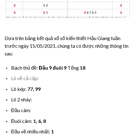
Dựa trên bảng kết quả xổ số kiến thiết Hậu Giang
tuần
trước ngày 15/05/2021, chúng ta có được những thông tin
sau:
Bạch thủ đề:
Đầu 9 đuôi 9
Tổng
18
Lô về cả cặp:
Lô kép:
77, 99
Lô 2 nháy:
Đầu câm:
Đuôi câm:
1, 6, 8
Đầu về nhiều nhất:
1