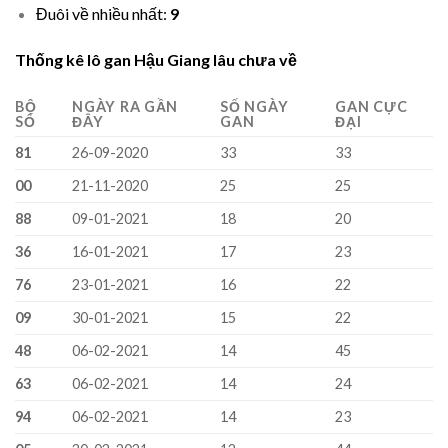
Đuôi về nhiều nhất:
9
Thống kê lô gan Hậu Giang lâu chưa về
BỘ
NGÀY RA GẦN
SỐ NGÀY
GAN CỰC
SỐ
ĐÂY
GAN
ĐẠI
81
26-09-2020
33
33
00
21-11-2020
25
25
88
09-01-2021
18
20
36
16-01-2021
17
23
76
23-01-2021
16
22
09
30-01-2021
15
22
48
06-02-2021
14
45
63
06-02-2021
14
24
94
06-02-2021
14
23