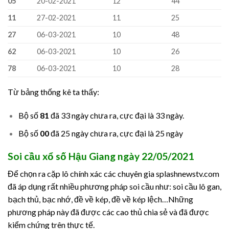
05
20-02-2021
12
44
11
27-02-2021
11
25
27
06-03-2021
10
48
62
06-03-2021
10
26
78
06-03-2021
10
28
Từ bảng thống kê ta thấy:
Bộ số
81
đã 33 ngày chưa ra, cực đại là 33 ngày.
Bộ số
00
đã 25 ngày chưa ra, cực đại là 25 ngày
Soi cầu xổ số Hậu Giang ngày
22/05/2021
Để chọn ra cặp lô chính xác các chuyên gia splashnewstv.com
đã áp dụng rất nhiều phương pháp soi cầu như: soi cầu lô gan,
bạch thủ, bạc nhớ, đề về kép, đề về kép lệch…Những
phương pháp này đã được các cao thủ chia sẻ và đã được
kiểm chứng trên thực tế.