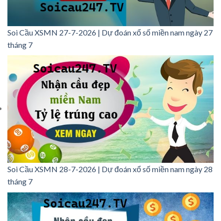
Soi Cầu XSMN 27-7-2026 | Dự đoán xổ số miền nam ngày 27
tháng 7
Soi Cầu XSMN 28-7-2026 | Dự đoán xổ số miền nam ngày 28
tháng 7