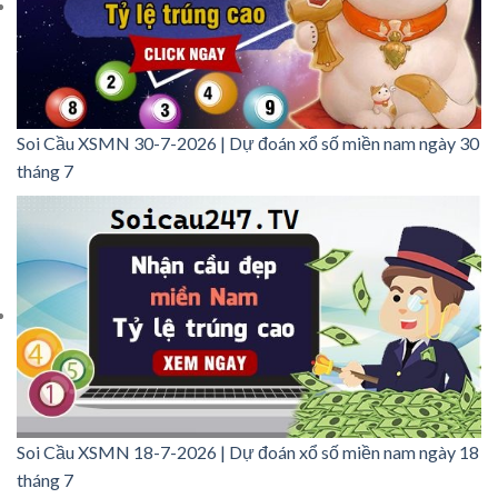
Soi Cầu XSMN 30-7-2026 | Dự đoán xổ số miền nam ngày 30
tháng 7
Soi Cầu XSMN 18-7-2026 | Dự đoán xổ số miền nam ngày 18
tháng 7