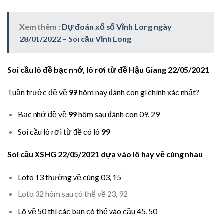
Xem thêm :
Dự đoán xổ số Vĩnh Long ngày
28/01/2022 – Soi cầu Vĩnh Long
Soi cầu lô đề bạc nhớ, lô rơi từ đề Hậu Giang
22/05/2021
Tuần trước đề về
99
hôm nay đánh con gì chính xác nhất?
Bạc nhớ đề về
99
hôm sau đánh con 09, 29
Soi cầu lô rơi từ đề có lô
99
Soi cầu XSHG
22/05/2021
dựa vào lô hay về cùng nhau
Loto 13 thường về cùng 03, 15
Loto 32 hôm sau có thể về 23, 92
Lô về 50 thì các bạn có thể vào cầu 45, 50