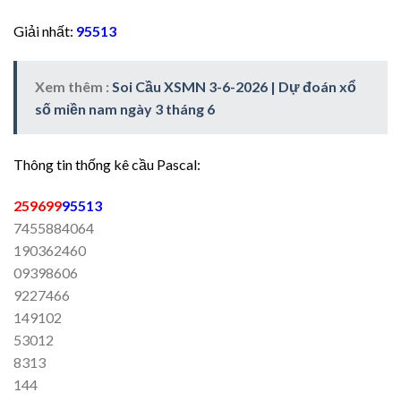
Giải nhất:
95513
Xem thêm :
Soi Cầu XSMN 3-6-2026 | Dự đoán xổ
số miền nam ngày 3 tháng 6
Thông tin thống kê cầu Pascal:
259699
95513
7455884064
190362460
09398606
9227466
149102
53012
8313
144