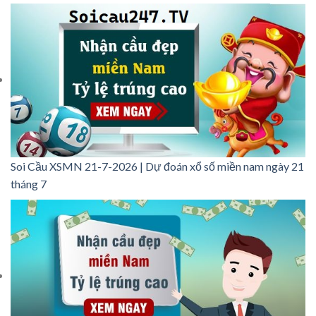
Soi Cầu XSMN 21-7-2026 | Dự đoán xổ số miền nam ngày 21
tháng 7