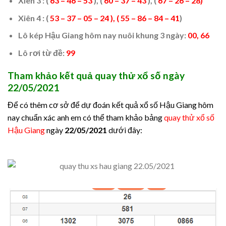
Xiên 3 : (
63 – 46 – 53
), (
60
– 37 – 43
), (
67 – 26
– 28)
Xiên 4 : (
53 – 37 – 05 – 24 ), ( 55 – 86
– 84 – 41
)
Lô kép Hậu Giang hôm nay nuôi khung 3 ngày:
00, 66
Lô rơi từ đề:
99
Tham khảo kết quả quay thử xổ số ngày
22/05/2021
Để có thêm cơ sở để dự đoán kết quả xổ số Hậu Giang hôm
nay chuẩn xác anh em có thể tham khảo bảng
quay thử xổ số
Hậu Giang
ngày
22/05/2021
dưới đây: