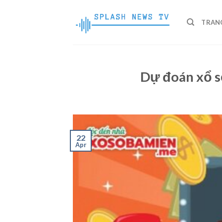
Skip
to
TRAN
content
Dự đoán xổ s
22
Apr