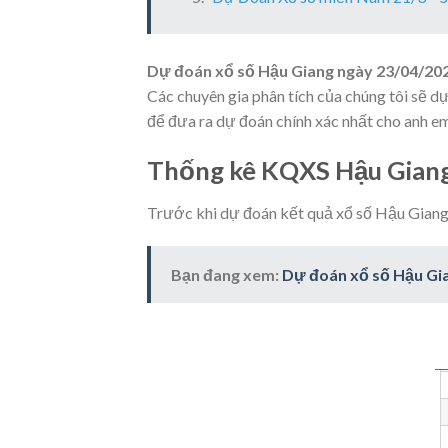
Dự đoán xổ số Hậu Giang ngày 23/04/2
Các chuyên gia phân tích của chúng tôi sẽ dự
để đưa ra dự đoán chính xác nhất cho anh e
Thống kê KQXS Hậu Gian
Trước khi dự đoán kết quả xổ số Hậu Gian
Bạn đang xem:
Dự đoán xổ số Hậu Gia