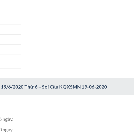
19/6/2020 Thứ 6 – Soi Cầu KQXSMN 19-06-2020
6 ngày.
20 ngày