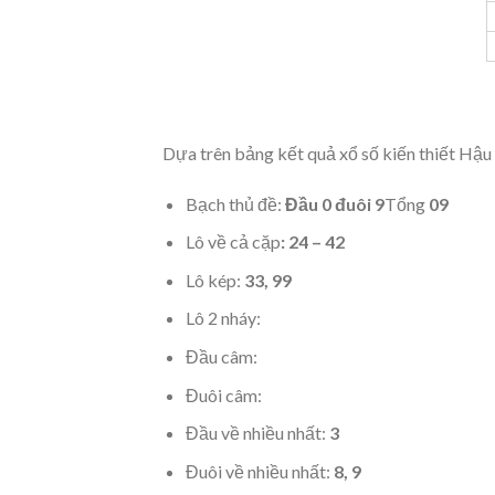
Dựa trên bảng kết quả xổ số kiến thiết Hậu
Bạch thủ đề:
Đầu 0 đuôi 9
Tổng
09
Lô về cả cặp
: 24 – 42
Lô kép:
33, 99
Lô 2 nháy:
Đầu câm:
Đuôi câm:
Đầu về nhiều nhất:
3
Đuôi về nhiều nhất:
8, 9