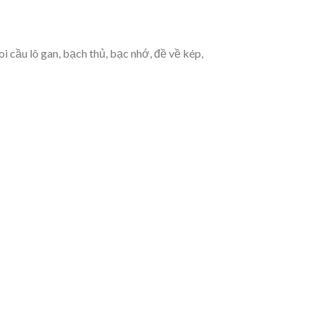
i cầu lô gan, bạch thủ, bạc nhớ, đề về kép,