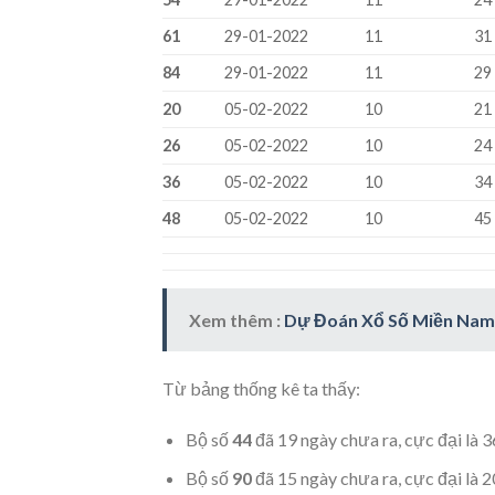
61
29-01-2022
11
31
84
29-01-2022
11
29
20
05-02-2022
10
21
26
05-02-2022
10
24
36
05-02-2022
10
34
48
05-02-2022
10
45
Xem thêm :
Dự Đoán Xổ Số Miền Nam 
Từ bảng thống kê ta thấy:
Bộ số
44
đã 19 ngày chưa ra, cực đại là 3
Bộ số
90
đã 15 ngày chưa ra, cực đại là 