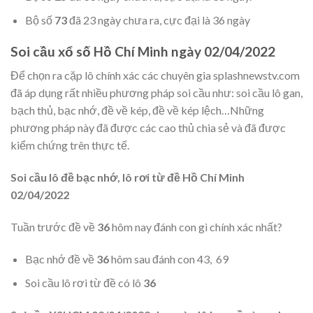
Bộ số
73
đã 23 ngày chưa ra, cực đại là 36 ngày
Soi cầu xổ số Hồ Chí Minh ngày 02/04/2022
Để chọn ra cặp lô chính xác các chuyên gia splashnewstv.com
đã áp dụng rất nhiều phương pháp soi cầu như: soi cầu lô gan,
bạch thủ, bạc nhớ, đề về kép, đề về kép lệch…Những
phương pháp này đã được các cao thủ chia sẻ và đã được
kiểm chứng trên thực tế.
Soi cầu lô đề bạc nhớ, lô rơi từ đề Hồ Chí Minh
02/04/2022
Tuần trước đề về
36
hôm nay đánh con gì chính xác nhất?
Bạc nhớ đề về
36
hôm sau đánh con 43, 69
Soi cầu lô rơi từ đề có lô
36