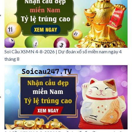
Soi Cầu XSMN 4-8-2026 | Dự đoán xổ số miền nam ngày 4
tháng 8