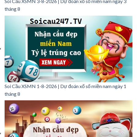
Soi Cầu XSMN 3-8-2026 | Dự đoán xổ số miền nam ngày 3
tháng 8
Soi Cầu XSMN 1-8-2026 | Dự đoán xổ số miền nam ngày 1
tháng 8