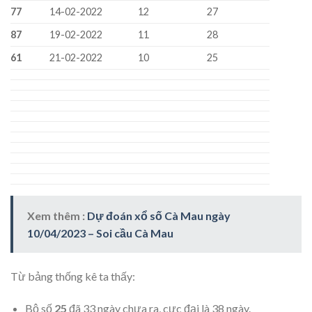
77
14-02-2022
12
27
87
19-02-2022
11
28
61
21-02-2022
10
25
Xem thêm :
Dự đoán xổ số Cà Mau ngày
10/04/2023 – Soi cầu Cà Mau
Từ bảng thống kê ta thấy:
Bộ số
25
đã 33 ngày chưa ra, cực đại là 38 ngày.