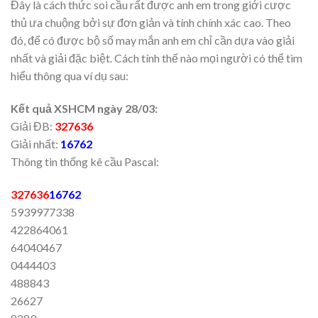
Đây là cách thức soi cầu rất được anh em trong giới cược
thủ ưa chuộng bởi sự đơn giản và tính chính xác cao. Theo
đó, để có được bộ số may mắn anh em chỉ cần dựa vào giải
nhất và giải đặc biệt. Cách tính thế nào mọi người có thể tìm
hiểu thông qua ví dụ sau:
Kết quả XSHCM ngày 28/03:
Giải ĐB:
327636
Giải nhất:
16762
Thông tin thống kê cầu Pascal:
327636
16762
5939977338
422864061
64040467
0444403
488843
26627