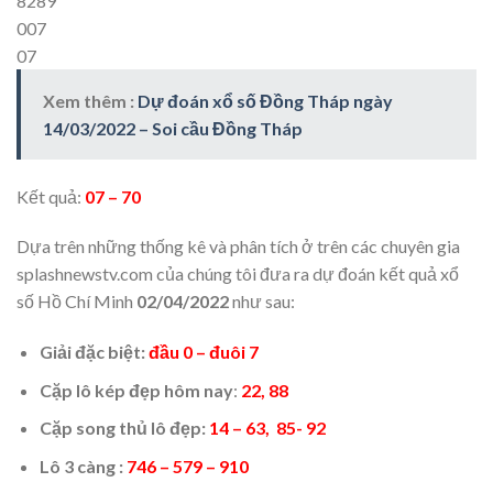
8289
007
07
Xem thêm :
Dự đoán xổ số Đồng Tháp ngày
14/03/2022 – Soi cầu Đồng Tháp
Kết quả:
07 – 70
Dựa trên những thống kê và phân tích ở trên các chuyên gia
splashnewstv.com của chúng tôi đưa ra dự đoán kết quả xổ
số Hồ Chí Minh
02/04/2022
như sau:
Giải đặc biệt:
đầu 0 – đuôi 7
Cặp lô kép đẹp hôm nay
:
22, 88
Cặp song thủ lô đẹp:
14 – 63, 85- 92
Lô 3 càng :
746 – 579 – 910