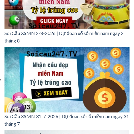
Soi Cầu XSMN 2-8-2026 | Dự đoán xổ số miền nam ngày 2
tháng 8
Soi Cầu XSMN 31-7-2026 | Dự đoán xổ số miền nam ngày 31
tháng 7