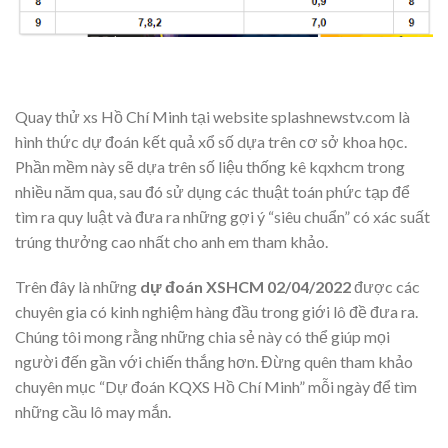
Quay thử xs Hồ Chí Minh tại website splashnewstv.com là
hình thức dự đoán kết quả xổ số dựa trên cơ sở khoa học.
Phần mềm này sẽ dựa trên số liệu thống kê kqxhcm trong
nhiều năm qua, sau đó sử dụng các thuật toán phức tạp để
tìm ra quy luật và đưa ra những gợi ý “siêu chuẩn” có xác suất
trúng thưởng cao nhất cho anh em tham khảo.
Trên đây là những
dự đoán XSHCM 02/04/2022
được các
chuyên gia có kinh nghiệm hàng đầu trong giới lô đề đưa ra.
Chúng tôi mong rằng những chia sẻ này có thể giúp mọi
người đến gần với chiến thắng hơn. Đừng quên tham khảo
chuyên mục “Dự đoán KQXS Hồ Chí Minh” mỗi ngày để tìm
những cầu lô may mắn.