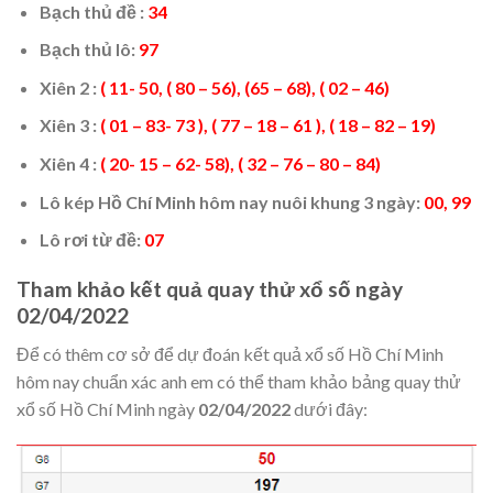
Bạch thủ đề :
34
Bạch thủ lô:
97
Xiên 2 :
( 11- 50, ( 80 – 56), (65 – 68), ( 02 – 46)
Xiên 3 :
( 01 – 83- 73 ), ( 77 – 18 – 61 ), ( 18 – 82 – 19)
Xiên 4 :
( 20- 15 – 62- 58), ( 32 – 76 – 80 – 84)
Lô kép Hồ Chí Minh hôm nay nuôi khung 3 ngày:
00, 99
Lô rơi từ đề:
07
Tham khảo kết quả quay thử xổ số ngày
02/04/2022
Để có thêm cơ sở để dự đoán kết quả xổ số Hồ Chí Minh
hôm nay chuẩn xác anh em có thể tham khảo bảng quay thử
xổ số Hồ Chí Minh ngày
02/04/2022
dưới đây: