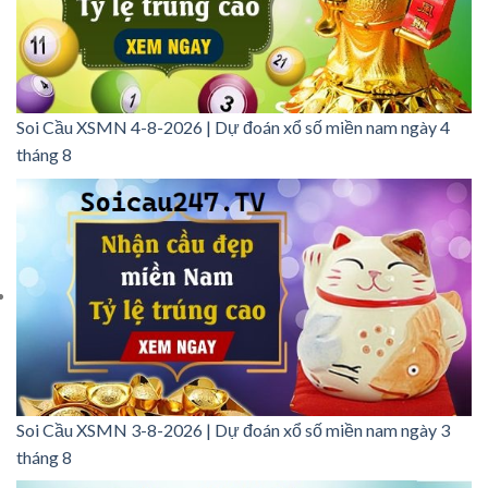
Soi Cầu XSMN 4-8-2026 | Dự đoán xổ số miền nam ngày 4
tháng 8
Soi Cầu XSMN 3-8-2026 | Dự đoán xổ số miền nam ngày 3
tháng 8