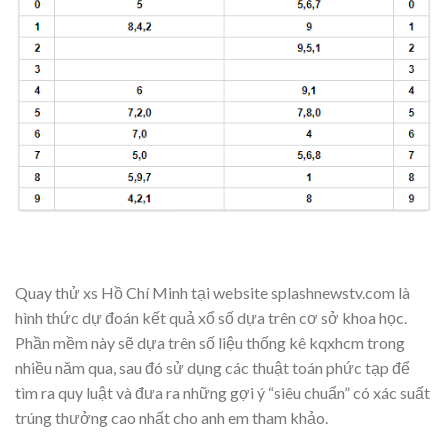
Quay thử xs Hồ Chí Minh tại website splashnewstv.com là
hình thức dự đoán kết quả xổ số dựa trên cơ sở khoa học.
Phần mềm này sẽ dựa trên số liệu thống kê kqxhcm trong
nhiều năm qua, sau đó sử dụng các thuật toán phức tạp để
tìm ra quy luật và đưa ra những gợi ý “siêu chuẩn” có xác suất
trúng thưởng cao nhất cho anh em tham khảo.