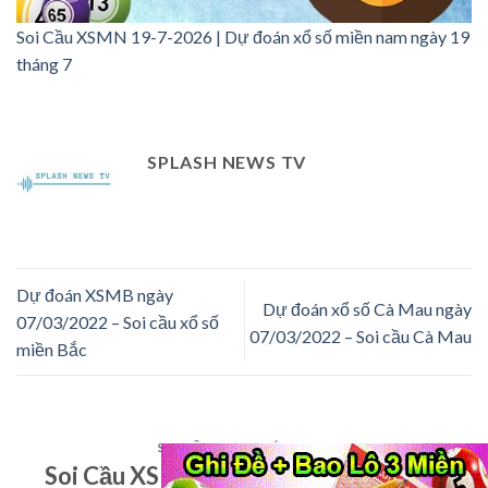
Soi Cầu XSMN 19-7-2026 | Dự đoán xổ số miền nam ngày 19
tháng 7
SPLASH NEWS TV
Dự đoán XSMB ngày
Dự đoán xổ số Cà Mau ngày
07/03/2022 – Soi cầu xổ số
07/03/2022 – Soi cầu Cà Mau
miền Bắc
SOI CẦU & DỰ ĐOÁN XSMT
Soi Cầu XSMT 18-12-2024 | Dự đoán