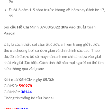
96
Đuôi lô câm 1, 5 hôm trước không về hôm nay đánh lô: 17,
95
Soi cầu Hồ Chí Minh
07/03/2022
dựa vào thuật toán
Pascal
Đây là cách thức soi cầu rất được anh em trong giới cược
thủ ưa chuộng bởi sự đơn giản và tính chính xác cao. Theo
đó, để có được bộ số may mắn anh em chỉ cần dựa vào giải
nhất và giải đặc biệt. Cách tính thế nào mọi người có thể tìm
hiểu thông qua ví dụ sau:
Kết quả XSHCM ngày 05/03:
Giải ĐB:
590978
Giải nhất:
36144
Thông tin thống kê cầu Pascal:
590978
36144