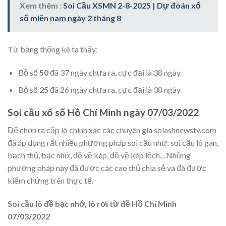
Xem thêm :
Soi Cầu XSMN 2-8-2025 | Dự đoán xổ
số miền nam ngày 2 tháng 8
Từ bảng thống kê ta thấy:
Bộ số
50
đã 37 ngày chưa ra, cực đại là 38 ngày.
Bộ số
25
đã 26 ngày chưa ra, cực đại là 38 ngày
Soi cầu xổ số Hồ Chí Minh ngày 07/03/2022
Để chọn ra cặp lô chính xác các chuyên gia splashnewstv.com
đã áp dụng rất nhiều phương pháp soi cầu như: soi cầu lô gan,
bạch thủ, bạc nhớ, đề về kép, đề về kép lệch…Những
phương pháp này đã được các cao thủ chia sẻ và đã được
kiểm chứng trên thực tế.
Soi cầu lô đề bạc nhớ, lô rơi từ đề Hồ Chí Minh
07/03/2022