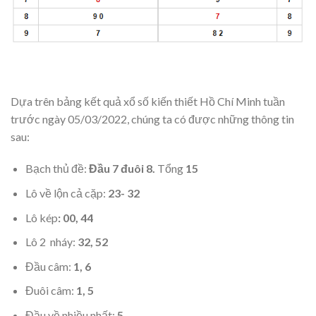
Dựa trên bảng kết quả xổ số kiến thiết Hồ Chí Minh
tuần
trước ngày 05/03/2022, chúng ta có được những thông tin
sau:
Bạch thủ đề:
Đầu 7 đuôi 8.
Tổng
15
Lô về lộn cả cặp:
23- 32
Lô kép
: 00, 44
Lô 2 nháy:
32, 52
Đầu câm:
1, 6
Đuôi câm:
1, 5
Đầu về nhiều nhất:
5