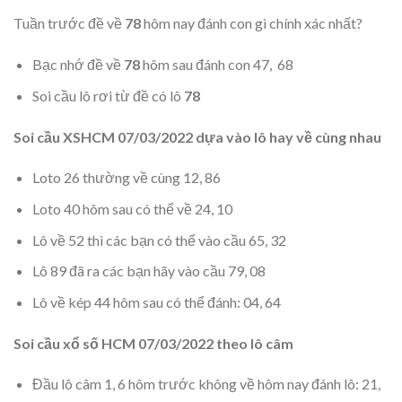
Tuần trước đề về
78
hôm nay đánh con gì chính xác nhất?
Bạc nhớ đề về
78
hôm sau đánh con 47, 68
Soi cầu lô rơi từ đề có lô
78
Soi cầu XSHCM
07/03/2022
dựa vào lô hay về cùng nhau
Loto 26 thường về cùng 12, 86
Loto 40 hôm sau có thể về 24, 10
Lô về 52 thì các bạn có thể vào cầu 65, 32
Lô 89 đã ra các bạn hãy vào cầu 79, 08
Lô về kép 44 hôm sau có thể đánh: 04, 64
Soi cầu xổ số HCM 07/03/2022 theo lô câm
Đầu lô câm 1, 6 hôm trước không về hôm nay đánh lô: 21,