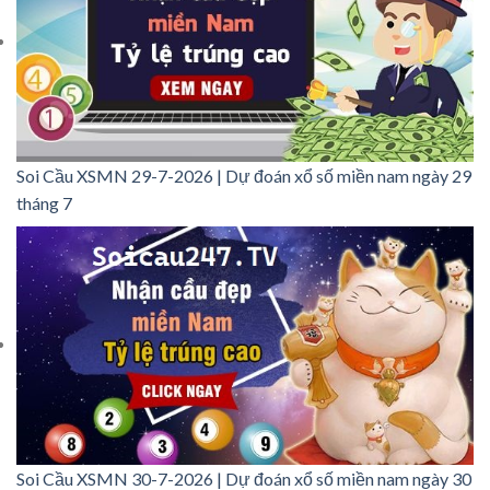
Soi Cầu XSMN 29-7-2026 | Dự đoán xổ số miền nam ngày 29
tháng 7
Soi Cầu XSMN 30-7-2026 | Dự đoán xổ số miền nam ngày 30