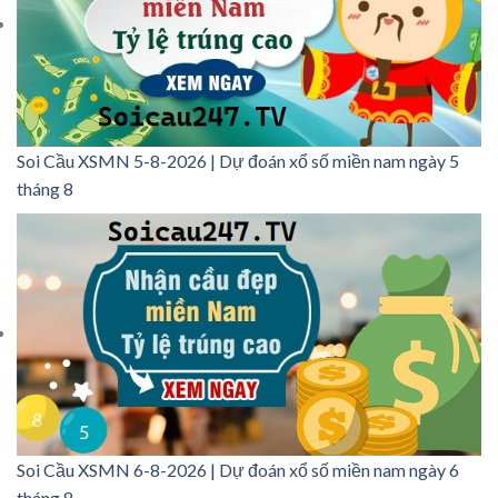
Soi Cầu XSMN 5-8-2026 | Dự đoán xổ số miền nam ngày 5
tháng 8
Soi Cầu XSMN 6-8-2026 | Dự đoán xổ số miền nam ngày 6
tháng 8