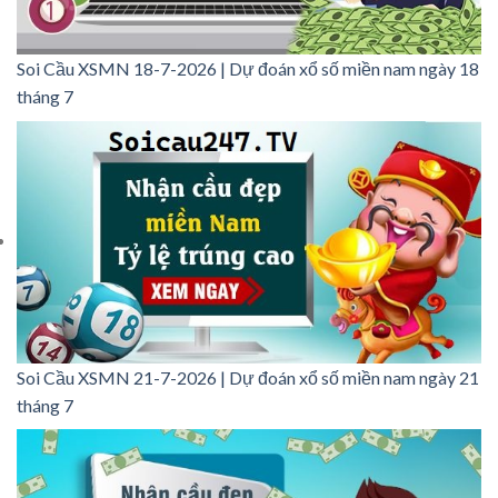
Soi Cầu XSMN 18-7-2026 | Dự đoán xổ số miền nam ngày 18
tháng 7
Soi Cầu XSMN 21-7-2026 | Dự đoán xổ số miền nam ngày 21
tháng 7