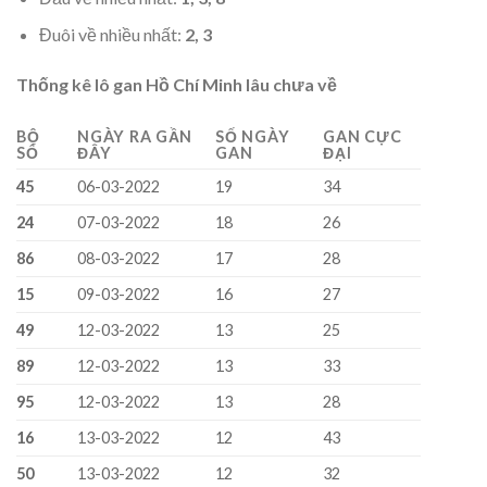
Đuôi về nhiều nhất:
2, 3
Thống kê lô gan Hồ Chí Minh lâu chưa về
BỘ
NGÀY RA GẦN
SỐ NGÀY
GAN CỰC
SỐ
ĐÂY
GAN
ĐẠI
45
06-03-2022
19
34
24
07-03-2022
18
26
86
08-03-2022
17
28
15
09-03-2022
16
27
49
12-03-2022
13
25
89
12-03-2022
13
33
95
12-03-2022
13
28
16
13-03-2022
12
43
50
13-03-2022
12
32