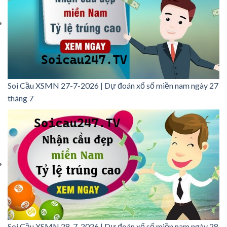
Soi Cầu XSMN 27-7-2026 | Dự đoán xổ số miền nam ngày 27
tháng 7
Soi Cầu XSMN 28-7-2026 | Dự đoán xổ số miền nam ngày 28