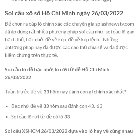
Soi cầu xổ số Hồ Chí Minh ngày 26/03/2022
Để chọn ra cặp lô chính xác các chuyên gia splashnewstv.com
đã áp dụng rất nhiều phương pháp soi cầu như: soi cầu lô gan,
bạch thủ, bạc nhớ, đề về kép, đề về kép lệch…Những
phương pháp này đã được các cao thủ chia sẻ và đã được
kiểm chứng trên thực tế.
Soi cầu lô đề bạc nhớ, lô rơi từ đề Hồ Chí Minh
26/03/2022
Tuần trước đề về
33
hôm nay đánh con gì chính xác nhất?
Bạc nhớ đề về
33
hôm sau đánh con 43, 63
Soi cầu lô rơi từ đề có lô
33
Soi cầu XSHCM
26/03/2022
dựa vào lô hay về cùng nhau