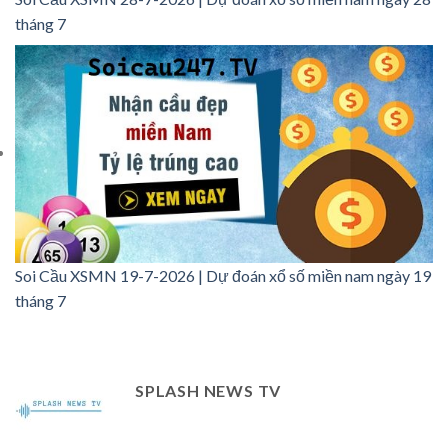
tháng 7
Soi Cầu XSMN 19-7-2026 | Dự đoán xổ số miền nam ngày 19
tháng 7
SPLASH NEWS TV