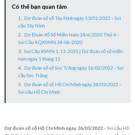
Có thể bạn quan tâm
Dự đoán xổ số Tây Ninh ngày 13/01/2022 – Soi
cầu Tây Ninh
Dự Đoán Xổ Số Miền Nam 24/6/2020 Thứ 4 –
Soi Cầu KQXSMN 24-06-2020
Soi Cầu XSMN 1-11-2025 | Dự đoán xổ số miền
nam ngày 1 tháng 11
Dự đoán xổ số Sóc Trăng ngày 16/02/2022 – Soi
cầu Sóc Trăng
Dự đoán xổ số Hồ Chí Minh ngày 28/03/2022 –
Soi cầu Hồ Chí Minh
Dự đoán xổ số Hồ Chí Minh ngày 26/03/2022
– Soi cầu Hồ