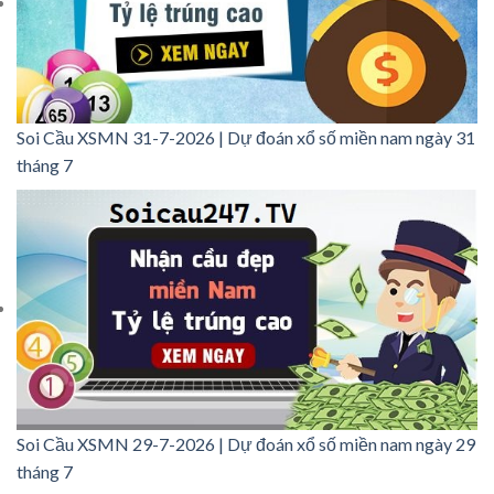
Soi Cầu XSMN 31-7-2026 | Dự đoán xổ số miền nam ngày 31
tháng 7
Soi Cầu XSMN 29-7-2026 | Dự đoán xổ số miền nam ngày 29
tháng 7