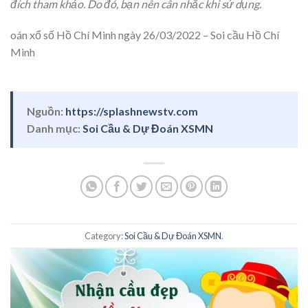
đích tham khảo. Do đó, bạn nên cân nhắc khi sử dụng.
oán xổ số Hồ Chí Minh ngày 26/03/2022 – Soi cầu Hồ Chí
Minh
Nguồn:
https://splashnewstv.com
Danh mục:
Soi Cầu & Dự Đoán XSMN
Category:
Soi Cầu & Dự Đoán XSMN
.