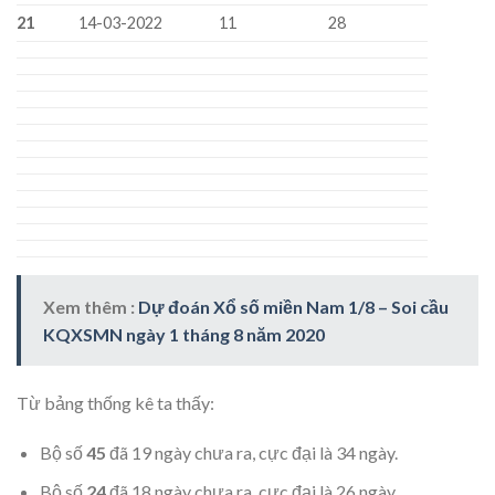
21
14-03-2022
11
28
Xem thêm :
Dự đoán Xổ số miền Nam 1/8 – Soi cầu
KQXSMN ngày 1 tháng 8 năm 2020
Từ bảng thống kê ta thấy:
Bộ số
45
đã 19 ngày chưa ra, cực đại là 34 ngày.
Bộ số
24
đã 18 ngày chưa ra, cực đại là 26 ngày