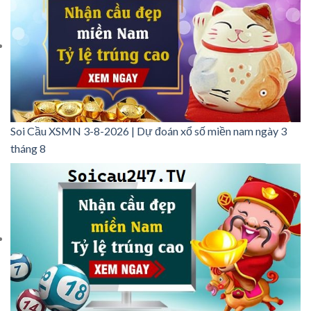
Soi Cầu XSMN 3-8-2026 | Dự đoán xổ số miền nam ngày 3
tháng 8