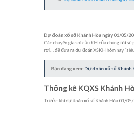
Dự đoán xổ số Khánh Hòa ngày 01/05/2
Các chuyên gia soi cầu KH của chúng tôi sẽ p
rơi… để đưa ra dự đoán XSKH hôm nay “siêu
Bạn đang xem:
Dự đoán xổ số Khánh 
Thống kê KQXS Khánh Hò
Trước khi dự đoán xổ số Khánh Hòa 01/05/