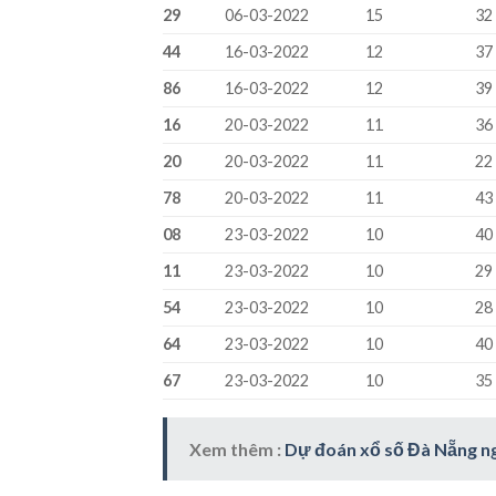
29
06-03-2022
15
32
44
16-03-2022
12
37
86
16-03-2022
12
39
16
20-03-2022
11
36
20
20-03-2022
11
22
78
20-03-2022
11
43
08
23-03-2022
10
40
11
23-03-2022
10
29
54
23-03-2022
10
28
64
23-03-2022
10
40
67
23-03-2022
10
35
Xem thêm :
Dự đoán xổ số Đà Nẵng ng