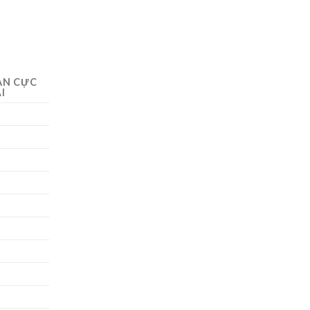
AN CỰC
I