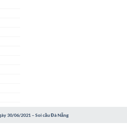
ày 30/06/2021 – Soi cầu Đà Nẵng