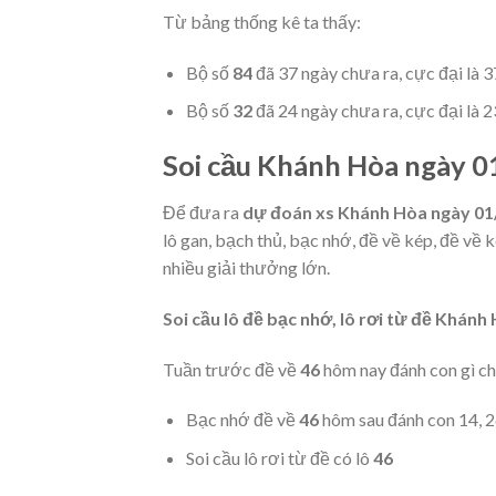
Từ bảng thống kê ta thấy:
Bộ số
84
đã 37 ngày chưa ra, cực đại là 3
Bộ số
32
đã 24 ngày chưa ra, cực đại là 
Soi cầu Khánh Hòa ngày 
Để đưa ra
dự đoán xs Khánh Hòa ngày 01
lô gan, bạch thủ, bạc nhớ, đề về kép, đề về
nhiều giải thưởng lớn.
Soi cầu lô đề bạc nhớ, lô rơi từ đề Khánh
Tuần trước đề về
46
hôm nay đánh con gì ch
Bạc nhớ đề về
46
hôm sau đánh con 14, 
Soi cầu lô rơi từ đề có lô
46