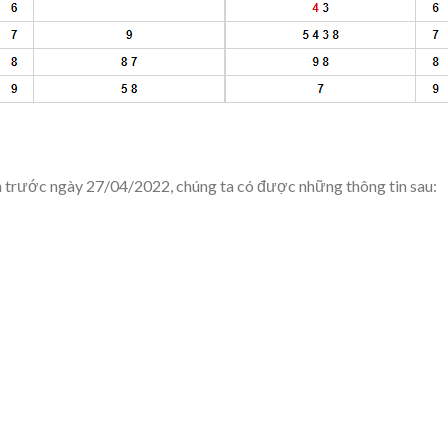
 trước ngày 27/04/2022, chúng ta có được những thông tin sau: