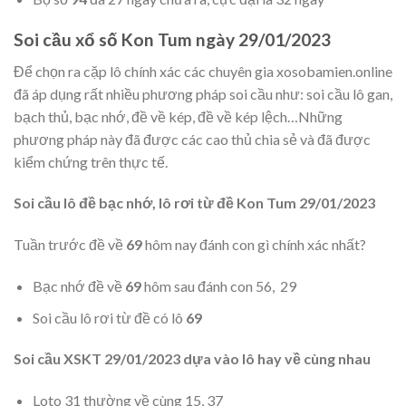
Soi cầu xổ số Kon Tum ngày 29/01/2023
Để chọn ra cặp lô chính xác các chuyên gia xosobamien.online
đã áp dụng rất nhiều phương pháp soi cầu như: soi cầu lô gan,
bạch thủ, bạc nhớ, đề về kép, đề về kép lệch…Những
phương pháp này đã được các cao thủ chia sẻ và đã được
kiểm chứng trên thực tế.
Soi cầu lô đề bạc nhớ, lô rơi từ đề Kon Tum
29/01/2023
Tuần trước đề về
69
hôm nay đánh con gì chính xác nhất?
Bạc nhớ đề về
69
hôm sau đánh con 56, 29
Soi cầu lô rơi từ đề có lô
69
Soi cầu XSKT
29/01/2023
dựa vào lô hay về cùng nhau
Loto 31 thường về cùng 15, 37