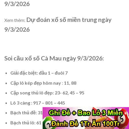
9/3/2026
Dự đoán xổ số miền trung ngày
Xem thêm:
9/3/2026
Soi cầu xổ số Cà Mau ngày 9/3/2026:
Giải đặc biệt:
đầu 1 – đuôi 7
Cặp lô kép đẹp hôm nay
:
11, 88
Cặp song thủ lô đẹp: 23- 62, 45 – 95
Lô 3 càng : 917 – 801 – 445
Bạch thủ đề: 31
Bạch thủ lô: 61