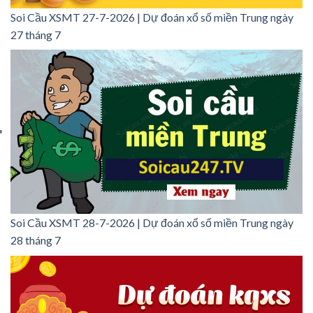
Soi Cầu XSMT 27-7-2026 | Dự đoán xổ số miền Trung ngày
27 tháng 7
Soi Cầu XSMT 28-7-2026 | Dự đoán xổ số miền Trung ngày
28 tháng 7