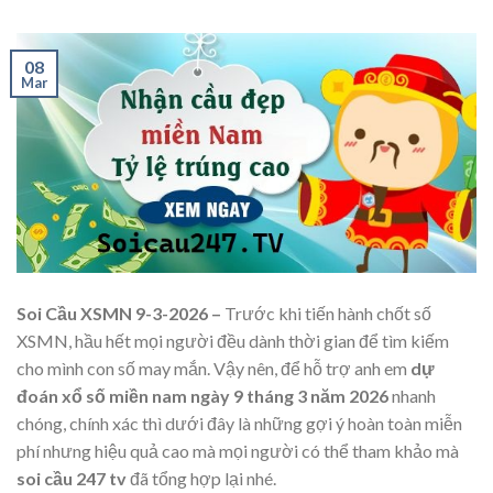
08
Mar
Soi Cầu XSMN 9-3-2026 –
Trước khi tiến hành chốt số
XSMN, hầu hết mọi người đều dành thời gian để tìm kiếm
cho mình con số may mắn. Vậy nên, để hỗ trợ anh em
dự
đoán xổ số miền nam ngày 9 tháng 3 năm 2026
nhanh
chóng, chính xác thì dưới đây là những gợi ý hoàn toàn miễn
phí nhưng hiệu quả cao mà mọi người có thể tham khảo mà
soi cầu 247 tv
đã tổng hợp lại nhé.