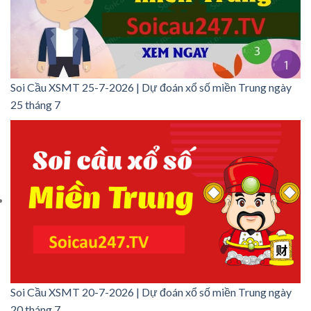
Soi Cầu XSMT 25-7-2026 | Dự đoán xổ số miền Trung ngày
25 tháng 7
Soi Cầu XSMT 20-7-2026 | Dự đoán xổ số miền Trung ngày
20 tháng 7