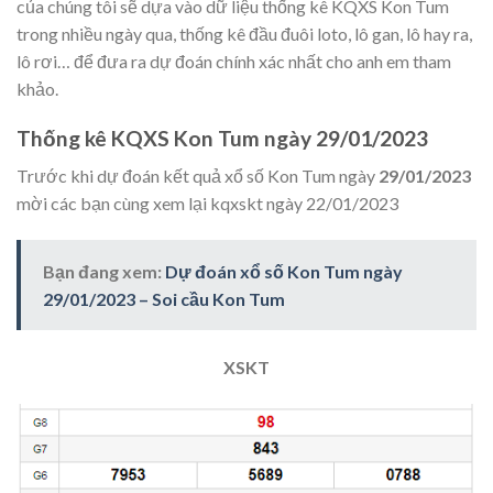
của chúng tôi sẽ dựa vào dữ liệu thống kê KQXS Kon Tum
trong nhiều ngày qua, thống kê đầu đuôi loto, lô gan, lô hay ra,
lô rơi… để đưa ra dự đoán chính xác nhất cho anh em tham
khảo.
Thống kê KQXS Kon Tum ngày 29/01/2023
Trước khi dự đoán kết quả xổ số Kon Tum ngày
29/01/2023
mời các bạn cùng xem lại kqxskt ngày 22/01/2023
Bạn đang xem:
Dự đoán xổ số Kon Tum ngày
29/01/2023 – Soi cầu Kon Tum
XSKT