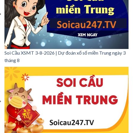
Soi Cầu XSMT 3-8-2026 | Dự đoán xổ số miền Trung ngày 3
tháng 8