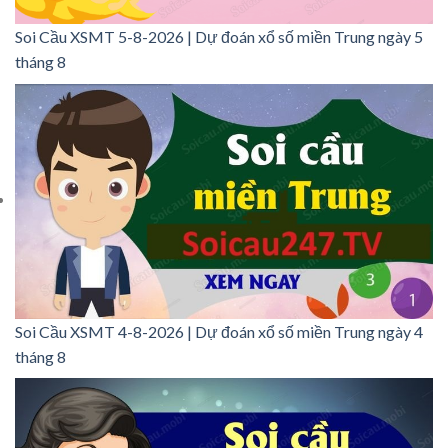
Soi Cầu XSMT 5-8-2026 | Dự đoán xổ số miền Trung ngày 5
tháng 8
Soi Cầu XSMT 4-8-2026 | Dự đoán xổ số miền Trung ngày 4
tháng 8