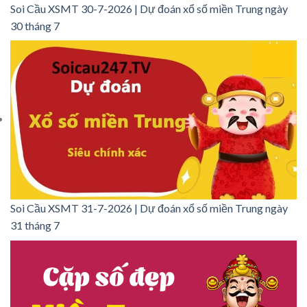
Soi Cầu XSMT 30-7-2026 | Dự đoán xổ số miền Trung ngày
30 tháng 7
Soi Cầu XSMT 31-7-2026 | Dự đoán xổ số miền Trung ngày
31 tháng 7