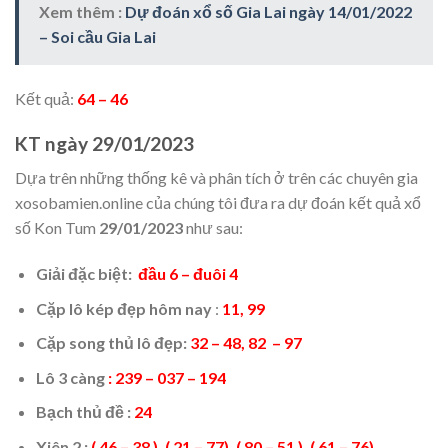
Xem thêm :
Dự đoán xổ số Gia Lai ngày 14/01/2022
– Soi cầu Gia Lai
Kết quả:
64 – 46
KT ngày 29/01/2023
Dựa trên những thống kê và phân tích ở trên các chuyên gia
xosobamien.online của chúng tôi đưa ra dự đoán kết quả xổ
số Kon Tum
29/01/2023
như sau:
Giải đặc biệt:
đầu 6 – đuôi 4
Cặp lô kép đẹp hôm nay
:
11, 99
Cặp song thủ lô đẹp:
32 – 48, 82 – 97
Lô 3 càng
: 239 – 037 – 194
Bạch thủ đề :
24
Xiên 2 :
( 46 – 38 ), ( 21 – 77), ( 80 – 51 ), ( 61 – 76)