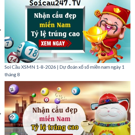
Soi Cầu XSMN 1-8-2026 | Dự đoán xổ số miền nam ngày 1
tháng 8