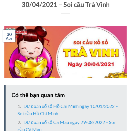
30/04/2021 – Soi cầu Trà Vinh
30
Apr
Có thể bạn quan tâm
Dự đoán xổ số Hồ Chí Minh ngày 10/01/2022 –
Soi cầu Hồ Chí Minh
Dự đoán xổ số Cà Mau ngày 29/08/2022 – Soi
cầu Cà Mau