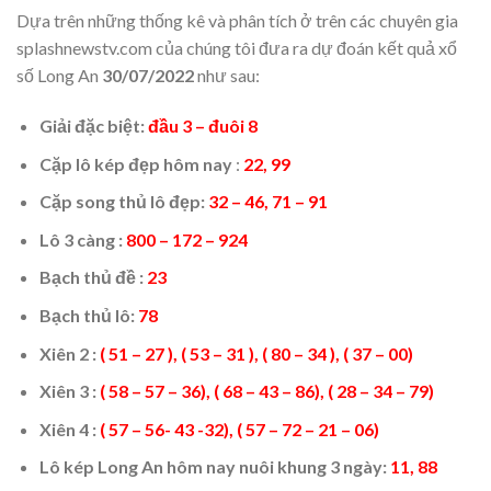
Dựa trên những thống kê và phân tích ở trên các chuyên gia
splashnewstv.com của chúng tôi đưa ra dự đoán kết quả xổ
số Long An
30/07/2022
như sau:
Giải đặc biệt:
đầu 3 – đuôi 8
Cặp lô kép đẹp hôm nay
:
22, 99
Cặp song thủ lô đẹp:
32 – 46, 71 – 91
Lô 3 càng :
800 – 172 – 924
Bạch thủ đề :
23
Bạch thủ lô:
78
Xiên 2 :
( 51 – 27 ), ( 53 – 31 ), ( 80 – 34 ), ( 37 – 00)
Xiên 3 :
( 58 – 57 – 36), ( 68 – 43 – 86), ( 28 – 34 – 79)
Xiên 4 :
( 57 – 56- 43 -32), ( 57 – 72 – 21 – 06)
Lô kép Long An hôm nay nuôi khung 3 ngày:
11, 88