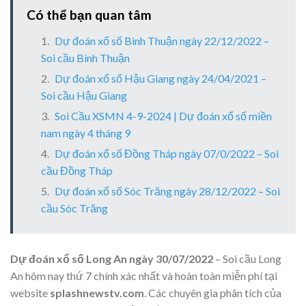
Có thể bạn quan tâm
Dự đoán xổ số Bình Thuận ngày 22/12/2022 –
Soi cầu Bình Thuận
Dự đoán xổ số Hậu Giang ngày 24/04/2021 –
Soi cầu Hậu Giang
Soi Cầu XSMN 4-9-2024 | Dự đoán xổ số miền
nam ngày 4 tháng 9
Dự đoán xổ số Đồng Tháp ngày 07/0/2022 – Soi
cầu Đồng Tháp
Dự đoán xổ số Sóc Trăng ngày 28/12/2022 – Soi
cầu Sóc Trăng
Dự đoán xổ số Long An ngày 30/07/2022
– Soi cầu Long
An hôm nay thứ 7 chính xác nhất và hoàn toàn miễn phí tại
website
splashnewstv.com
. Các chuyên gia phân tích của