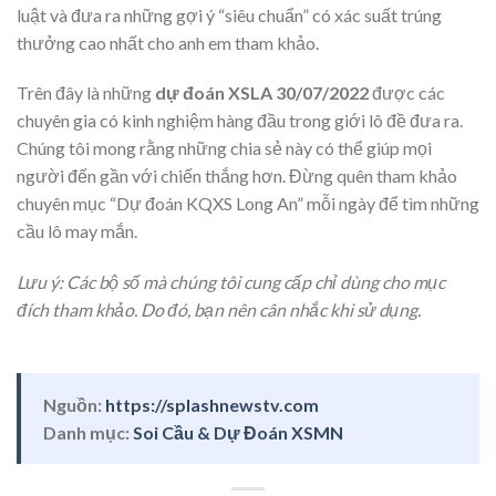
luật và đưa ra những gợi ý “siêu chuẩn” có xác suất trúng
thưởng cao nhất cho anh em tham khảo.
Trên đây là những
dự đoán XSLA 30/07/2022
được các
chuyên gia có kinh nghiệm hàng đầu trong giới lô đề đưa ra.
Chúng tôi mong rằng những chia sẻ này có thể giúp mọi
người đến gần với chiến thắng hơn. Đừng quên tham khảo
chuyên mục “Dự đoán KQXS Long An” mỗi ngày để tìm những
cầu lô may mắn.
Lưu ý: Các bộ số mà chúng tôi cung cấp chỉ dùng cho mục
đích tham khảo. Do đó, bạn nên cân nhắc khi sử dụng.
Nguồn:
https://splashnewstv.com
Danh mục:
Soi Cầu & Dự Đoán XSMN