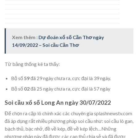
Xem thêm :
Dự đoán xổ số Cần Thơ ngày
14/09/2022 – Soi cầu Cần Thơ
Từ bảng thống kê ta thấy:
Bộ số
59
đã 29 ngày chưa ra, cực đại là 39 ngày.
Bộ số
02
đã 25 ngày chưa ra, cực đại là 57 ngày
Soi cầu xổ số Long An ngày 30/07/2022
Để chọn ra cặp lô chính xác các chuyên gia splashnewstv.com
đã áp dụng rất nhiều phương pháp soi cầu như: soi cầu lô gan,
bạch thủ, bạc nhớ, đề về kép, đề về kép lệch…Những
phương pháp này đã được các cao thủ chia sẻ và đã được