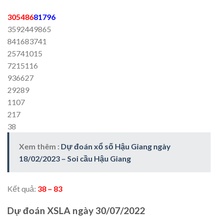
305486
81796
3592449865
841683741
25741015
7215116
936627
29289
1107
217
38
Xem thêm :
Dự đoán xổ số Hậu Giang ngày
18/02/2023 – Soi cầu Hậu Giang
Kết quả:
38 – 83
Dự đoán XSLA ngày 30/07/2022