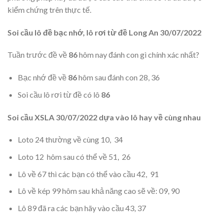
kiểm chứng trên thực tế.
Soi cầu lô đề bạc nhớ, lô rơi từ đề Long An
30/07/2022
Tuần trước đề về
86
hôm nay đánh con gì chính xác nhất?
Bạc nhớ đề về
86
hôm sau đánh con 28, 36
Soi cầu lô rơi từ đề có lô
86
Soi cầu XSLA
30/07/2022
dựa vào lô hay về cùng nhau
Loto 24 thường về cùng 10, 34
Loto 12 hôm sau có thể về 51, 26
Lô về 67 thì các bạn có thể vào cầu 42, 91
Lô về kép 99 hôm sau khả năng cao sẽ về: 09, 90
Lô 89 đã ra các bạn hãy vào cầu 43, 37