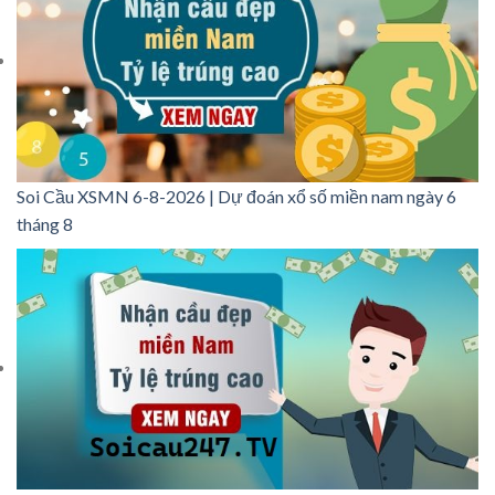
Soi Cầu XSMN 6-8-2026 | Dự đoán xổ số miền nam ngày 6
tháng 8