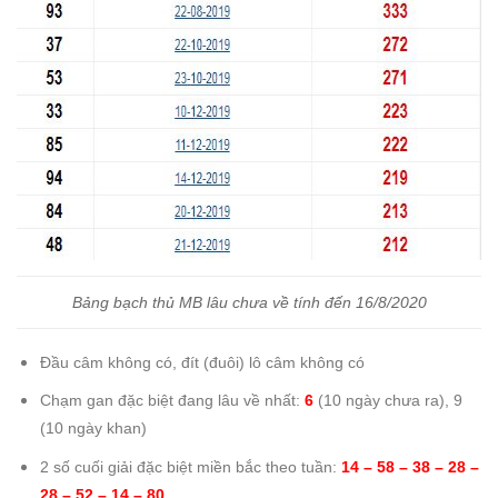
Bảng bạch thủ MB lâu chưa về tính đến 16/8/2020
Đầu câm không có, đít (đuôi) lô câm không có
Chạm gan đặc biệt đang lâu về nhất:
6
(10 ngày chưa ra), 9
(10 ngày khan)
2 số cuối giải đặc biệt miền bắc theo tuần:
14 – 58 – 38 – 28 –
28 – 52 – 14 – 80