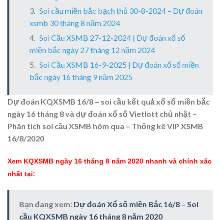
Soi cầu miền bắc bạch thủ 30-8-2024 – Dự đoán
xsmb 30 tháng 8 năm 2024
Soi Cầu XSMB 27-12-2024 | Dự đoán xổ số
miền bắc ngày 27 tháng 12 năm 2024
Soi Cầu XSMB 16-9-2025 | Dự đoán xổ số miền
bắc ngày 16 tháng 9 năm 2025
Dự đoán KQXSMB 16/8 – soi cầu kết quả xổ số miền bắc
ngày 16 tháng 8 và dự đoán xổ số Vietlott chủ nhật –
Phân tích soi cầu XSMB hôm qua – Thống kê VIP XSMB
16/8/2020
Xem KQXSMB ngày 16 tháng 8 năm 2020 nhanh và chính xác
nhất tại:
Bạn đang xem:
Dự đoán Xổ số miền Bắc 16/8 – Soi
cầu KQXSMB ngày 16 tháng 8 năm 2020