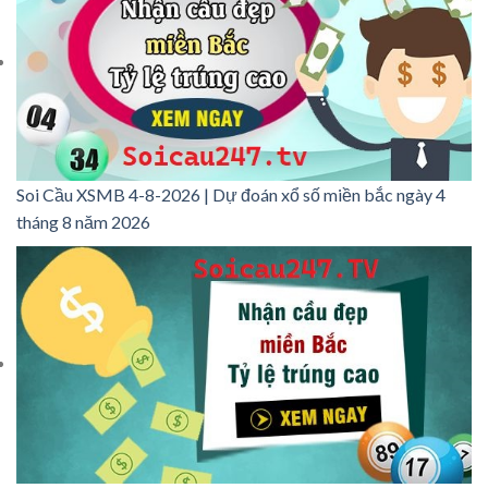
Soi Cầu XSMB 4-8-2026 | Dự đoán xổ số miền bắc ngày 4
tháng 8 năm 2026