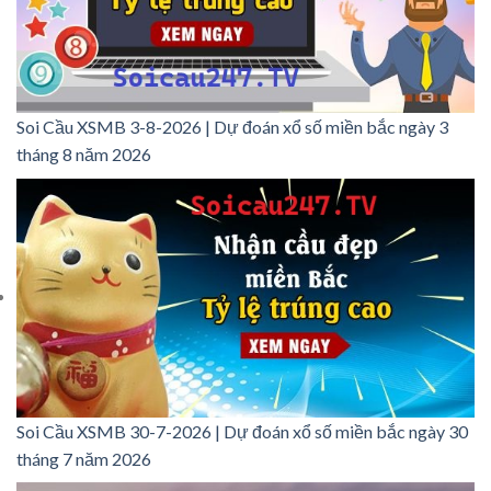
Soi Cầu XSMB 3-8-2026 | Dự đoán xổ số miền bắc ngày 3
tháng 8 năm 2026
Soi Cầu XSMB 30-7-2026 | Dự đoán xổ số miền bắc ngày 30
tháng 7 năm 2026