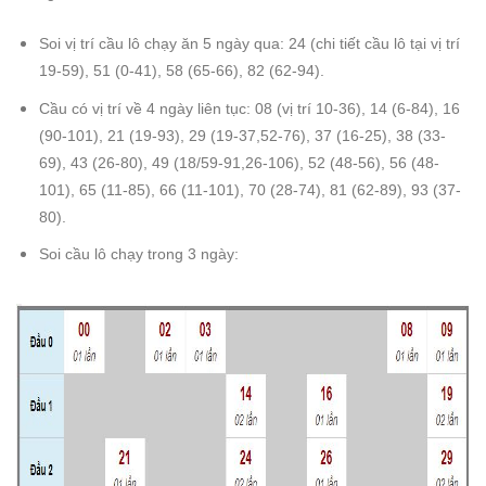
Soi vị trí cầu lô chạy ăn 5 ngày qua: 24 (chi tiết cầu lô tại vị trí
19-59), 51 (0-41), 58 (65-66), 82 (62-94).
Cầu có vị trí về 4 ngày liên tục: 08 (vị trí 10-36), 14 (6-84), 16
(90-101), 21 (19-93), 29 (19-37,52-76), 37 (16-25), 38 (33-
69), 43 (26-80), 49 (18/59-91,26-106), 52 (48-56), 56 (48-
101), 65 (11-85), 66 (11-101), 70 (28-74), 81 (62-89), 93 (37-
80).
Soi cầu lô chạy trong 3 ngày: