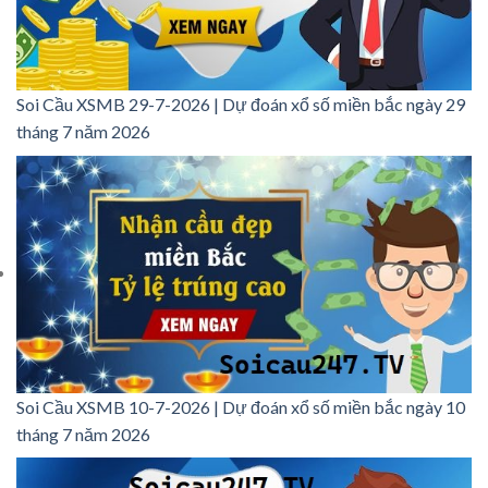
Soi Cầu XSMB 29-7-2026 | Dự đoán xổ số miền bắc ngày 29
tháng 7 năm 2026
Soi Cầu XSMB 10-7-2026 | Dự đoán xổ số miền bắc ngày 10
tháng 7 năm 2026