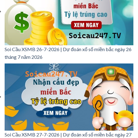
Soi Cầu XSMB 26-7-2026 | Dự đoán xổ số miền bắc ngày 26
tháng 7 năm 2026
Soi Cầu XSMB 27-7-2026 | Dự đoán xổ số miền bắc ngày 27