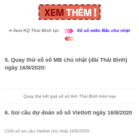
⇒
Xem KQ Thái Bình tại:
Xổ số miền Bắc chủ nhật
5. Quay thử xổ số MB chủ nhật (đài Thái Bình)
ngày 16/8/2020:
Quay thử kết quả xổ số tỉnh Thái Bình hôm nay
6. Soi cầu dự đoán xổ số Vietlott ngày 16/8/2020
Chốt số soi cầu Vietlott chủ nhật 16/8/2020: