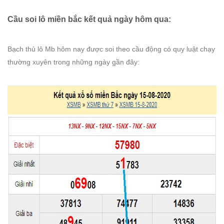
Cầu soi lô miền bắc kết quả ngày hôm qua:
Bạch thủ lô Mb hôm nay được soi theo cầu động có quy luật chạy
thường xuyên trong những ngày gần đây: