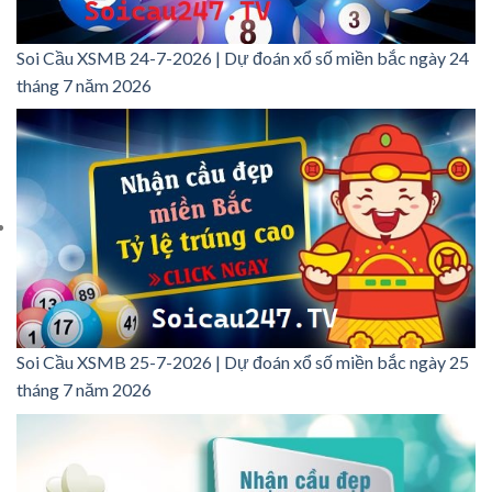
Soi Cầu XSMB 24-7-2026 | Dự đoán xổ số miền bắc ngày 24
tháng 7 năm 2026
Soi Cầu XSMB 25-7-2026 | Dự đoán xổ số miền bắc ngày 25
tháng 7 năm 2026