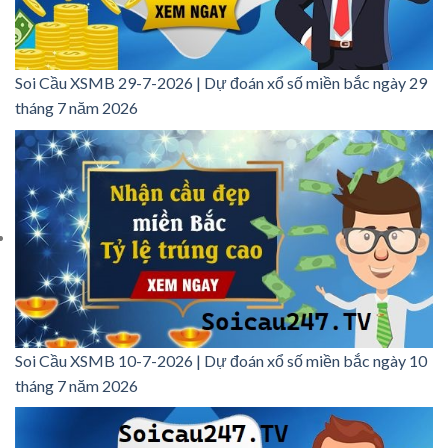
Soi Cầu XSMB 29-7-2026 | Dự đoán xổ số miền bắc ngày 29
tháng 7 năm 2026
Soi Cầu XSMB 10-7-2026 | Dự đoán xổ số miền bắc ngày 10
tháng 7 năm 2026