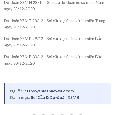
Dự đoán XSMN 28/12 – Soi cầu dự đoán xổ số miền Nam
ngày 28/12/2020
Dự đoán XSMT 28/12 – Soi cầu dự đoán xổ số miền Trung
ngày 28/12/2020
Dự đoán XSMB 29/12 – Soi cầu dự đoán xổ số miền Bắc
ngày 29/12/2020
Dự đoán XSMB 30/12 – Soi cầu dự đoán xổ số miền Bắc
ngày 30/12/2020
Nguồn:
https://splashnewstv.com
Danh mục:
Soi Cầu & Dự Đoán XSMB