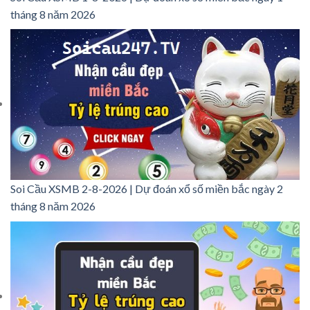
tháng 8 năm 2026
Soi Cầu XSMB 2-8-2026 | Dự đoán xổ số miền bắc ngày 2
tháng 8 năm 2026