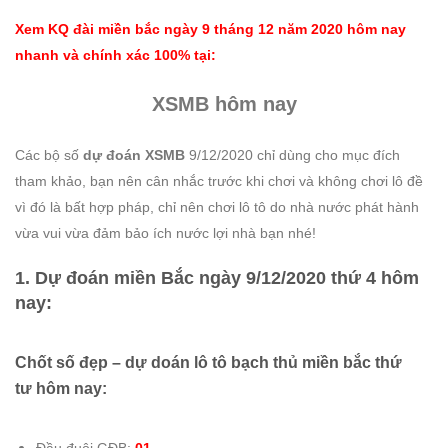
Xem KQ đài miền bắc ngày 9 tháng 12 năm 2020 hôm nay
nhanh và chính xác 100% tại:
XSMB hôm nay
Các bộ số
dự đoán XSMB
9/12/2020 chỉ dùng cho mục đích
tham khảo, bạn nên cân nhắc trước khi chơi và không chơi lô đề
vì đó là bất hợp pháp, chỉ nên chơi lô tô do nhà nước phát hành
vừa vui vừa đảm bảo ích nước lợi nhà bạn nhé!
1. Dự đoán miền Bắc ngày 9/12/2020 thứ 4 hôm
nay:
Chốt số đẹp – dự doán lô tô bạch thủ miền bắc thứ
tư hôm nay:
Đầu đuôi GĐB:
01