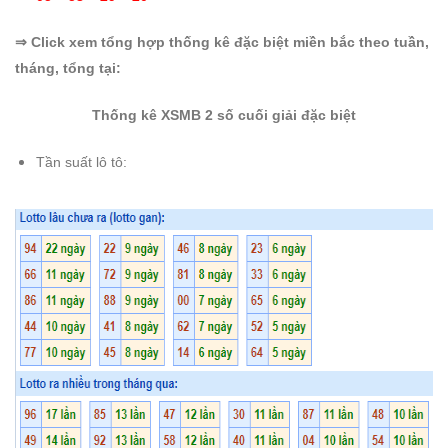
⇒ Click xem tổng hợp thống kê đặc biệt miền bắc theo tuần,
tháng, tổng tại:
Thống kê XSMB 2 số cuối giải đặc biệt
Tần suất lô tô: