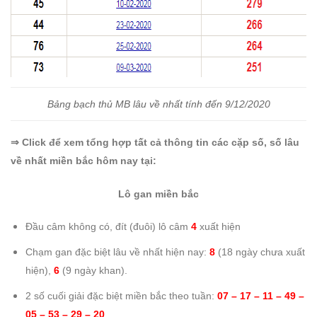
Bảng bạch thủ MB lâu về nhất tính đến 9/12/2020
⇒ Click để xem tổng hợp tất cả thông tin các cặp số, số lâu
về nhất miền bắc hôm nay tại:
Lô gan miền bắc
Đầu câm không có, đít (đuôi) lô câm
4
xuất hiện
Chạm gan đặc biệt lâu về nhất hiện nay:
8
(18 ngày chưa xuất
hiện),
6
(9 ngày khan).
2 số cuối giải đặc biệt miền bắc theo tuần:
07 – 17 – 11 – 49 –
05 – 53 – 29 – 20