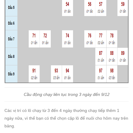
Cầu động chạy liên tục trong 3 ngày đến 9/12
Các vị trí có lô chạy từ 3 đến 4 ngày thường chạy tiếp thêm 1
ngày nữa, vì thế bạn có thể chọn cặp lô để nuôi cho hôm nay trên
bảng.