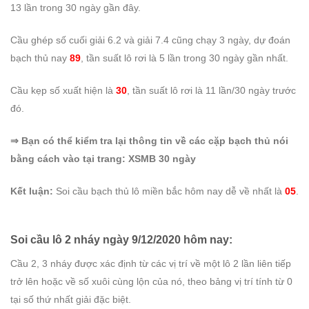
13 lần trong 30 ngày gần đây.
Cầu ghép số cuối giải 6.2 và giải 7.4 cũng chạy 3 ngày, dự đoán
bạch thủ nay
89
, tần suất lô rơi là 5 lần trong 30 ngày gần nhất.
Cầu kẹp số xuất hiện là
30
, tần suất lô rơi là 11 lần/30 ngày trước
đó.
⇒ Bạn có thể kiểm tra lại thông tin về các cặp bạch thủ nói
bằng cách vào tại trang: XSMB 30 ngày
Kết luận:
Soi cầu bạch thủ lô miền bắc hôm nay dễ về nhất là
05
.
Soi cầu lô 2 nháy ngày 9/12/2020 hôm nay:
Cầu 2, 3 nháy được xác định từ các vị trí về một lô 2 lần liên tiếp
trở lên hoặc về số xuôi cùng lộn của nó, theo bảng vị trí tính từ 0
tại số thứ nhất giải đặc biệt.