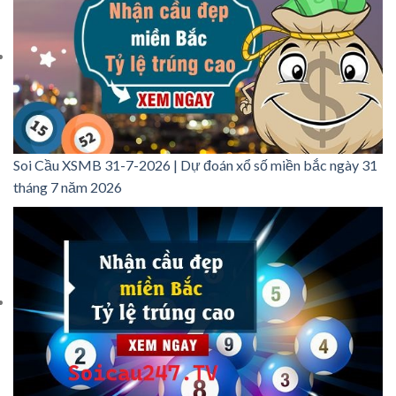
Soi Cầu XSMB 31-7-2026 | Dự đoán xổ số miền bắc ngày 31
tháng 7 năm 2026