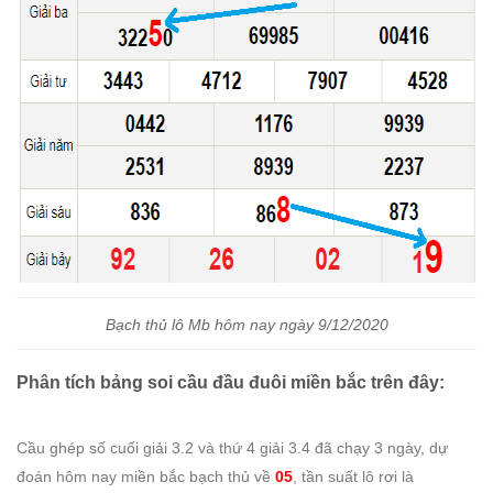
Bạch thủ lô Mb hôm nay ngày 9/12/2020
Phân tích bảng soi cầu đầu đuôi miền bắc trên đây:
Cầu ghép số cuối giải 3.2 và thứ 4 giải 3.4 đã chạy 3 ngày, dự
đoán hôm nay miền bắc bạch thủ về
05
, tần suất lô rơi là