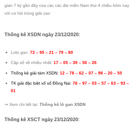
gian 7 kỳ gần đây của các các đài miền Nam thứ 4 chiều hôm nay
với cơ hội trúng giải cao:
Thống kê XSDN ngày 23/12/2020:
Loto gan:
73 – 95 – 21 – 79 – 80
Cặp số về nhiều nhất:
17 – 05 – 39 – 56 – 26
Thống kê giải tám XSDN:
12 – 78 – 62 – 07 – 98 – 20 – 55
TK giải đặc biệt xổ số Đồng Nai:
76 – 97 – 03 – 57 – 63 – 93 –
01
⇒ Xem chi tiết tại:
Thống kê lô gan XSDN
Thống kê XSCT ngày 23/12/2020: