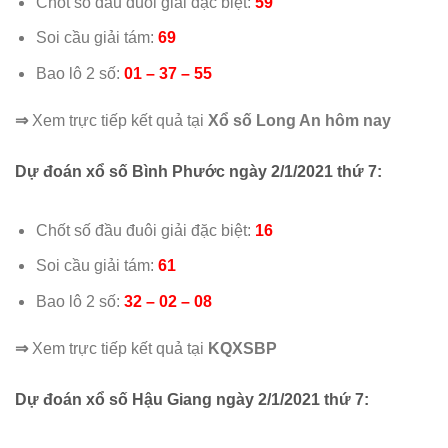
Chốt số đầu đuôi giải đặc biệt:
59
Soi cầu giải tám:
69
Bao lô 2 số:
01 – 37 – 55
⇒
Xem trực tiếp kết quả tại
Xổ số Long An hôm nay
Dự đoán xổ số Bình Phước ngày 2/1/2021 thứ 7:
Chốt số đầu đuôi giải đặc biệt:
16
Soi cầu giải tám:
61
Bao lô 2 số:
32 – 02 – 08
⇒
Xem trực tiếp kết quả tại
KQXSBP
Dự đoán xổ số Hậu Giang ngày 2/1/2021 thứ 7: