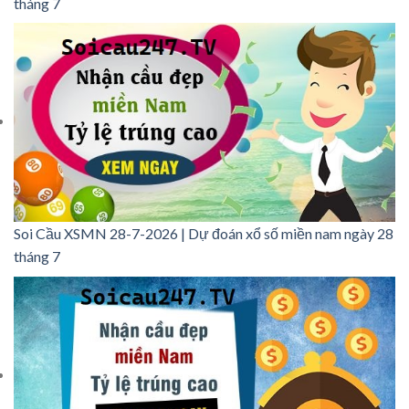
tháng 7
Soi Cầu XSMN 28-7-2026 | Dự đoán xổ số miền nam ngày 28
tháng 7