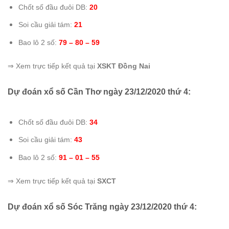
Chốt số đầu đuôi DB:
20
Soi cầu giải tám:
21
Bao lô 2 số:
79 – 80 – 59
⇒ Xem trực tiếp kết quả tại
XSKT Đồng Nai
Dự đoán xổ số Cần Thơ ngày 23/12/2020 thứ 4:
Chốt số đầu đuôi DB:
34
Soi cầu giải tám:
43
Bao lô 2 số:
91 – 01 – 55
⇒ Xem trực tiếp kết quả tại
SXCT
Dự đoán xổ số Sóc Trăng ngày 23/12/2020 thứ 4: