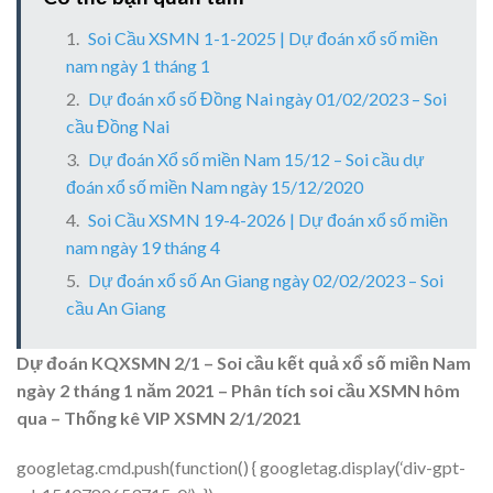
Soi Cầu XSMN 1-1-2025 | Dự đoán xổ số miền
nam ngày 1 tháng 1
Dự đoán xổ số Đồng Nai ngày 01/02/2023 – Soi
cầu Đồng Nai
Dự đoán Xổ số miền Nam 15/12 – Soi cầu dự
đoán xổ số miền Nam ngày 15/12/2020
Soi Cầu XSMN 19-4-2026 | Dự đoán xổ số miền
nam ngày 19 tháng 4
Dự đoán xổ số An Giang ngày 02/02/2023 – Soi
cầu An Giang
Dự đoán KQXSMN 2/1 – Soi cầu kết quả xổ số miền Nam
ngày 2 tháng 1 năm 2021 – Phân tích soi cầu XSMN hôm
qua – Thống kê VIP XSMN 2/1/2021
googletag.cmd.push(function() { googletag.display(‘div-gpt-