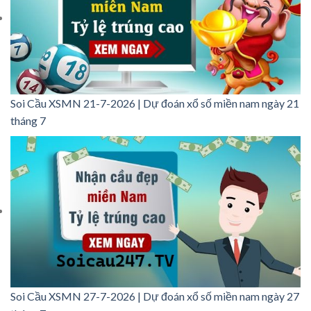
Soi Cầu XSMN 21-7-2026 | Dự đoán xổ số miền nam ngày 21
tháng 7
Soi Cầu XSMN 27-7-2026 | Dự đoán xổ số miền nam ngày 27