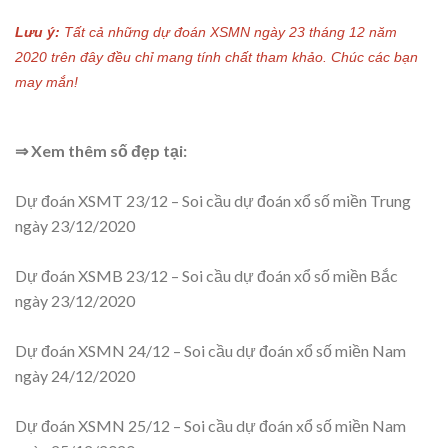
Lưu ý:
Tất cả những dự đoán XSMN ngày 23 tháng 12 năm
2020 trên đây đều chỉ mang tính chất tham khảo. Chúc các bạn
may mắn!
⇒ Xem thêm số đẹp tại:
Dự đoán XSMT 23/12 – Soi cầu dự đoán xổ số miền Trung
ngày 23/12/2020
Dự đoán XSMB 23/12 – Soi cầu dự đoán xổ số miền Bắc
ngày 23/12/2020
Dự đoán XSMN 24/12 – Soi cầu dự đoán xổ số miền Nam
ngày 24/12/2020
Dự đoán XSMN 25/12 – Soi cầu dự đoán xổ số miền Nam