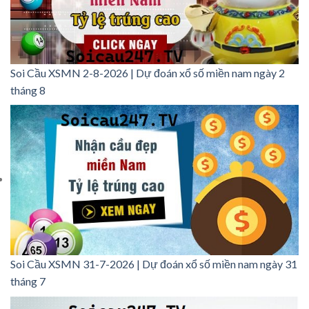
Soi Cầu XSMN 2-8-2026 | Dự đoán xổ số miền nam ngày 2
tháng 8
Soi Cầu XSMN 31-7-2026 | Dự đoán xổ số miền nam ngày 31
tháng 7