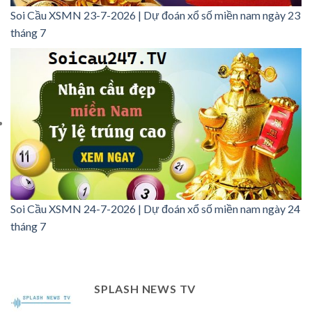
Soi Cầu XSMN 23-7-2026 | Dự đoán xổ số miền nam ngày 23
tháng 7
Soi Cầu XSMN 24-7-2026 | Dự đoán xổ số miền nam ngày 24
tháng 7
SPLASH NEWS TV