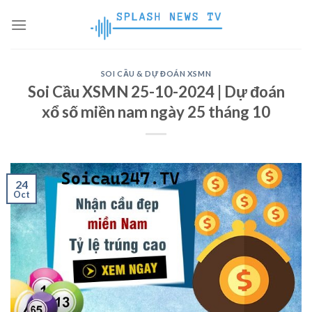
Skip
to
content
SOI CẦU & DỰ ĐOÁN XSMN
Soi Cầu XSMN 25-10-2024 | Dự đoán
xổ số miền nam ngày 25 tháng 10
24
Oct