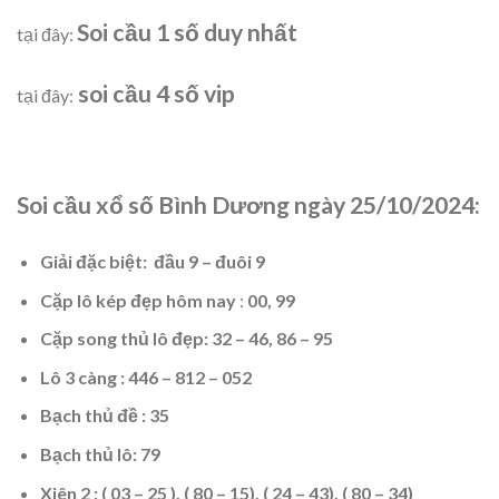
Soi cầu 1 số duy nhất
tại đây:
soi cầu 4 số vip
tại đây:
Soi cầu xổ số Bình Dương ngày 25/10/2024:
Giải đặc biệt:
đầu 9 – đuôi 9
Cặp lô kép đẹp hôm nay
:
00, 99
Cặp song thủ lô đẹp: 32 – 46, 86 – 95
Lô 3 càng : 446 – 812 – 052
Bạch thủ đề : 35
Bạch thủ lô: 79
Xiên 2 : ( 03 – 25 ), ( 80 – 15), ( 24 – 43), ( 80 – 34)