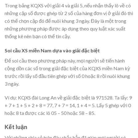
Trong bảng KQXS với giải 4 và giải 5, nếu nhận thấy lô về có
những cặp số được ghép từ 2 số của hàng đơn vị ở giải đó thì
có thể chọn cặp đó để nuôi khung 3 ngày. Đây là một trong
những phương pháp được áp dụng theo quy luật xác suất
thống kê nên bạn có thể tin cậy.
Soi cầu XS miền Nam dựa vào giải đặc biệt
Để soi cầu theo phương pháp này, mọi người sẽ tiến hành
cộng dồn các số trong giải đặc biệt của KQXS miền Nam kỳ
trước rồi lấy số đầu tiên ghép với số 0 hoặc 8 rồi nuôi khung
3 ngày.
Ví dụ: KQXS đài Long An về giải đặc biệt là 971528. Ta lấy: 9
+ 7 + 1 + 5 + 2 + 8 = 77, 7 + 7 = 14, 1 + 4 = 5. Lấy 5 ghép với 0
hoặc 8 ta được các lô 05 – 50 hoặc 58 – 85.
Kết luận
Với những chia sẻ trên đây chắc hẳn đã giúp mọi người có