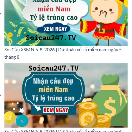
Soi Cầu XSMN 5-8-2026 | Dự đoán xổ số miền nam ngày 5
tháng 8
Soi Cầu XSMN 6-8-2026 | Dự đoán xổ số miền nam ngày 6