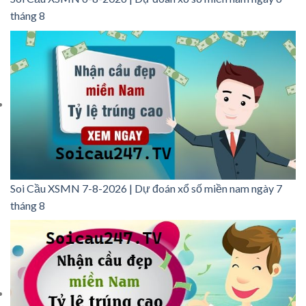
tháng 8
Soi Cầu XSMN 7-8-2026 | Dự đoán xổ số miền nam ngày 7
tháng 8