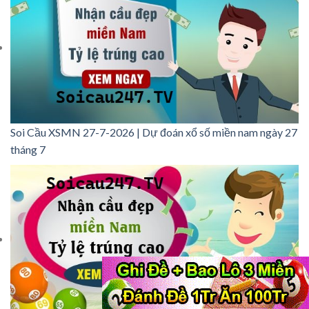
Soi Cầu XSMN 27-7-2026 | Dự đoán xổ số miền nam ngày 27
tháng 7