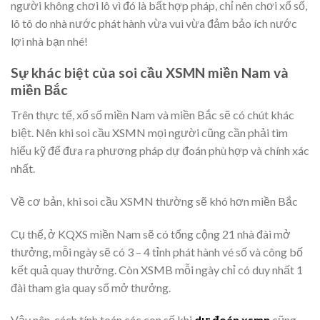
người không chơi lô vì đó là bất hợp pháp, chỉ nên chơi xổ số,
lô tô do nhà nước phát hành vừa vui vừa đảm bảo ích nước
lợi nhà bạn nhé!
Sự khác biệt của soi cầu XSMN miền Nam và
miền Bắc
Trên thực tế, xổ số miền Nam và miền Bắc sẽ có chút khác
biệt. Nên khi soi cầu XSMN mọi người cũng cần phải tìm
hiểu kỹ để đưa ra phương pháp dự đoán phù hợp và chính xác
nhất.
Về cơ bản, khi soi cầu XSMN thường sẽ khó hơn miền Bắc
Cụ thể, ở KQXS miền Nam sẽ có tổng cộng 21 nhà đài mở
thưởng, mỗi ngày sẽ có 3 – 4 tỉnh phát hành vé số và công bố
kết quả quay thưởng. Còn XSMB mỗi ngày chỉ có duy nhất 1
đài tham gia quay số mở thưởng.
Vậy nên, cách tính toán các con số khi
dự đoán xsmn
cũng