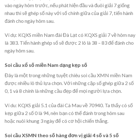
vào ngày hôm trước, nếu phát hiện đầu và đuôi giải 7 giống
nhau thì sẽ ghép số này với số chính giữa của giải 7, tiến hành
đánh cho ngày hôm sau.
Ví dụ: KQXS miền Nam đài Đà Lạt có KQXS giải 7 về hôm nay
là 383. Tiến hành ghép số sẽ được 2 lô là 38 – 83 để đánh cho
ngày hôm sau.
Soi cầu xổ số miền Nam dạng kẹp số
Đây là một trong những tuyệt chiêu soi cầu XMN miền Nam
được nhiều lô thủ lựa chọn. Với những cặp số ghép giữa 2 số
0, 1 và 8 chính là những cầu đẹp để mọi người lựa chọn.
Ví du: KQXS giải 5.1 của đài Cà Mau về 70940. Ta thấy có số
kẹp giữa 2 số 0 là 94, nên bạn có thể đánh trong hôm sau
hoặc nuôi khung 3 ngày để có cơ hội chiến thắng.
Soi cầu XSMN theo số hàng đơn vị giải 4 số và 5 số