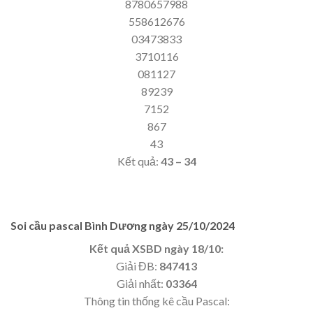
8780657988
558612676
03473833
3710116
081127
89239
7152
867
43
Kết quả:
43 – 34
Soi cầu pascal Bình Dương ngày 25/10/2024
Kết quả XSBD ngày 18/10:
Giải ĐB:
847413
Giải nhất:
03364
Thông tin thống kê cầu Pascal: