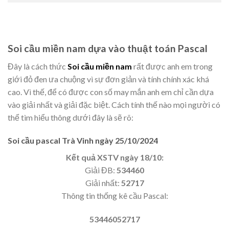
Soi cầu miền nam dựa vào thuật toán Pascal
Đây là cách thức
Soi cầu miền nam
rất được anh em trong
giới đỏ đen ưa chuộng vì sự đơn giản và tính chính xác khá
cao. Vì thế, để có được con số may mắn anh em chỉ cần dựa
vào giải nhất và giải đặc biệt. Cách tính thế nào mọi người có
thể tìm hiểu thông dưới đây là sẽ rõ:
Soi cầu pascal Trà Vinh ngày 25/10/2024
Kết quả XSTV ngày 18/10:
Giải ĐB:
534460
Giải nhất:
52717
Thông tin thống kê cầu Pascal:
534460
52717