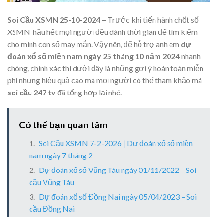
Soi Cầu XSMN 25-10-2024 –
Trước khi tiến hành chốt số
XSMN, hầu hết mọi người đều dành thời gian để tìm kiếm
cho mình con số may mắn. Vậy nên, để hỗ trợ anh em
dự
đoán xổ số miền nam ngày 25 tháng 10 năm 2024
nhanh
chóng, chính xác thì dưới đây là những gợi ý hoàn toàn miễn
phí nhưng hiệu quả cao mà mọi người có thể tham khảo mà
soi cầu 247 tv
đã tổng hợp lại nhé.
Có thể bạn quan tâm
Soi Cầu XSMN 7-2-2026 | Dự đoán xổ số miền
nam ngày 7 tháng 2
Dự đoán xổ số Vũng Tàu ngày 01/11/2022 – Soi
cầu Vũng Tàu
Dự đoán xổ số Đồng Nai ngày 05/04/2023 – Soi
cầu Đồng Nai