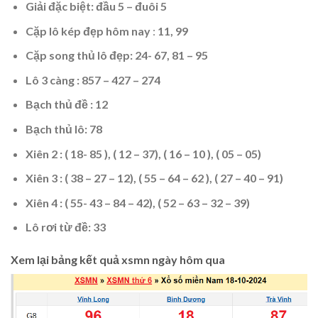
Giải đặc biệt:
đầu 5 – đuôi 5
Cặp lô kép đẹp hôm nay
:
11, 99
Cặp song thủ lô đẹp: 24- 67, 81 – 95
Lô 3 càng : 857 – 427 – 274
Bạch thủ đề : 12
Bạch thủ lô: 78
Xiên 2 : ( 18- 85 ), ( 12 – 37), ( 16 – 10 ), ( 05 – 05)
Xiên 3 : ( 38 – 27 – 12), ( 55 – 64 – 62 ), ( 27 – 40 – 91)
Xiên 4 : ( 55- 43 – 84 – 42), ( 52 – 63 – 32 – 39)
Lô rơi từ đề: 33
Xem lại bảng kết quả xsmn ngày hôm qua