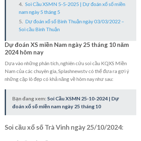
Soi Cầu XSMN 5-5-2025 | Dự đoán xổ số miền
nam ngày 5 tháng 5
Dự đoán xổ số Bình Thuận ngày 03/03/2022 –
Soi cầu Bình Thuận
Dự đoán XS miền Nam ngày 25 tháng 10 năm
2024 hôm nay
Dựa vào những phân tích, nghiên cứu soi cầu KQXS Miền
Nam của các chuyên gia, Splashnewstv có thể đưa ra gợi ý
những cặp lô đẹp có khả năng về hôm nay như sau:
Bạn đang xem:
Soi Cầu XSMN 25-10-2024 | Dự
đoán xổ số miền nam ngày 25 tháng 10
Soi cầu xổ số Trà Vinh ngày 25/10/2024: