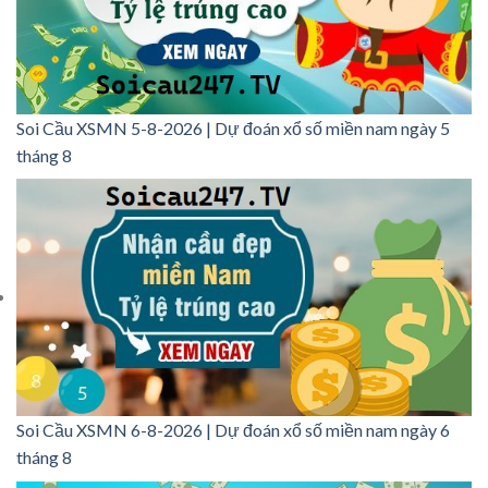
Soi Cầu XSMN 5-8-2026 | Dự đoán xổ số miền nam ngày 5
tháng 8
Soi Cầu XSMN 6-8-2026 | Dự đoán xổ số miền nam ngày 6
tháng 8