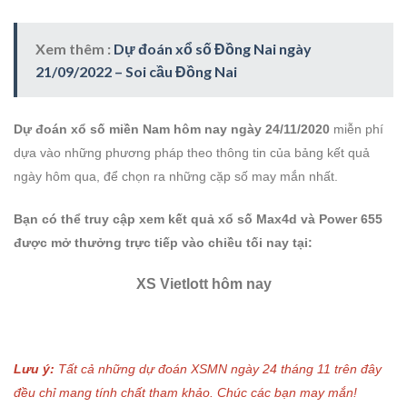
Xem thêm :
Dự đoán xổ số Đồng Nai ngày
21/09/2022 – Soi cầu Đồng Nai
Dự đoán xổ số miền Nam hôm nay ngày 24/11/2020
miễn phí
dựa vào những phương pháp theo thông tin của bảng kết quả
ngày hôm qua, để chọn ra những cặp số may mắn nhất.
Bạn có thể truy cập xem kết quả xổ số Max4d và Power 655
được mở thưởng trực tiếp vào chiều tối nay tại:
XS Vietlott hôm nay
Lưu ý:
Tất cả những dự đoán XSMN ngày 24 tháng 11 trên đây
đều chỉ mang tính chất tham khảo. Chúc các bạn may mắn!