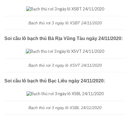
Bạch thủ rơi 3 ngày lô XSBT 24/11/2020
Soi cầu lô bạch thủ Bà Rịa Vũng Tàu ngày 24/11/2020:
Bạch thủ rơi 3 ngày lô XSVT 24/11/2020
Soi cầu lô bạch thủ Bạc Liêu ngày 24/11/2020:
Bạch thủ rơi 3 ngày lô XSBL 24/11/2020