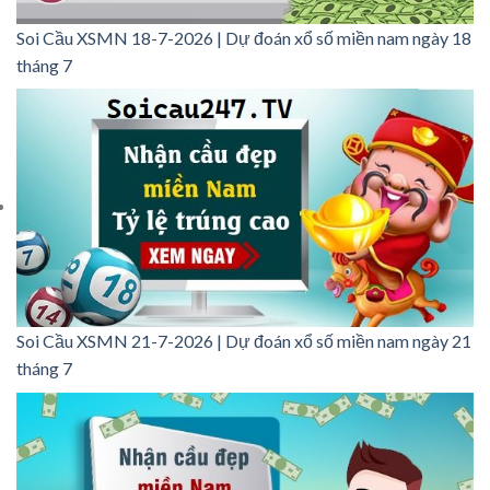
Soi Cầu XSMN 18-7-2026 | Dự đoán xổ số miền nam ngày 18
tháng 7
Soi Cầu XSMN 21-7-2026 | Dự đoán xổ số miền nam ngày 21
tháng 7