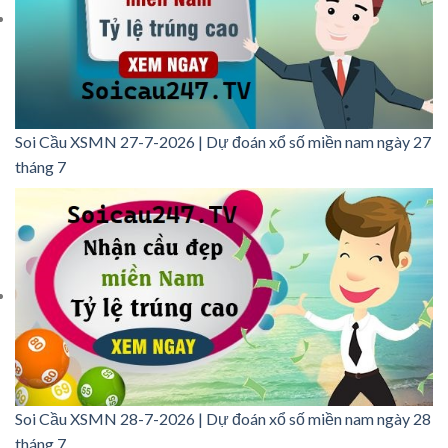
Soi Cầu XSMN 27-7-2026 | Dự đoán xổ số miền nam ngày 27
tháng 7
Soi Cầu XSMN 28-7-2026 | Dự đoán xổ số miền nam ngày 28
tháng 7