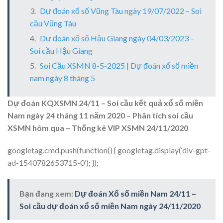
Dự đoán xổ số Vũng Tàu ngày 19/07/2022 – Soi
cầu Vũng Tàu
Dự đoán xổ số Hậu Giang ngày 04/03/2023 –
Soi cầu Hậu Giang
Soi Cầu XSMN 8-5-2025 | Dự đoán xổ số miền
nam ngày 8 tháng 5
Dự đoán KQXSMN 24/11 – Soi cầu kết quả xổ số miền
Nam ngày 24 tháng 11 năm 2020 – Phân tích soi cầu
XSMN hôm qua – Thống kê VIP XSMN 24/11/2020
googletag.cmd.push(function() { googletag.display(‘div-gpt-
ad-1540782653715-0’); });
Bạn đang xem:
Dự đoán Xổ số miền Nam 24/11 –
Soi cầu dự đoán xổ số miền Nam ngày 24/11/2020