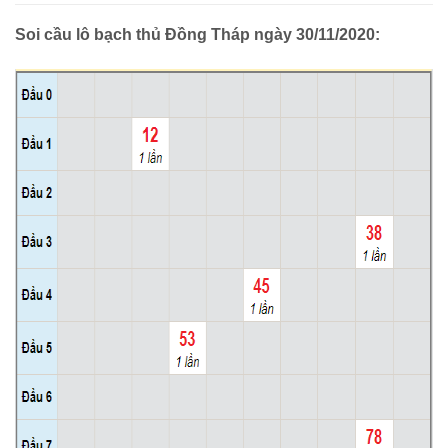
Soi cầu lô bạch thủ Đồng Tháp ngày 30/11/2020: