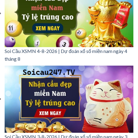
Soi Cầu XSMN 4-8-2026 | Dự đoán xổ số miền nam ngày 4
tháng 8
Soi Cầu XSMN 3-8-2026 | Dự đoán xổ số miền nam ngày 3