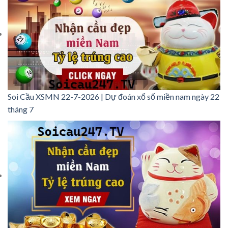
Soi Cầu XSMN 22-7-2026 | Dự đoán xổ số miền nam ngày 22
tháng 7