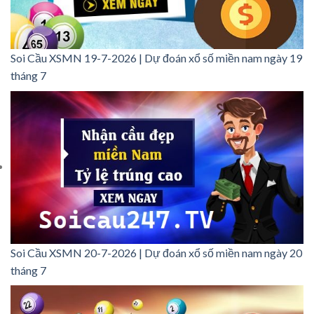
Soi Cầu XSMN 19-7-2026 | Dự đoán xổ số miền nam ngày 19
tháng 7
Soi Cầu XSMN 20-7-2026 | Dự đoán xổ số miền nam ngày 20
tháng 7