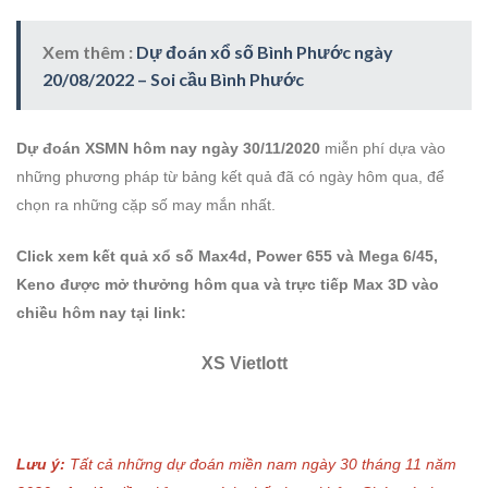
Xem thêm :
Dự đoán xổ số Bình Phước ngày
20/08/2022 – Soi cầu Bình Phước
Dự đoán XSMN hôm nay ngày 30/11/2020
miễn phí dựa vào
những phương pháp từ bảng kết quả đã có ngày hôm qua, để
chọn ra những cặp số may mắn nhất.
Click xem kết quả xổ số Max4d, Power 655 và Mega 6/45,
Keno được mở thưởng hôm qua và trực tiếp Max 3D vào
chiều hôm nay tại link:
XS Vietlott
Lưu ý:
Tất cả những dự đoán miền nam ngày 30 tháng 11 năm