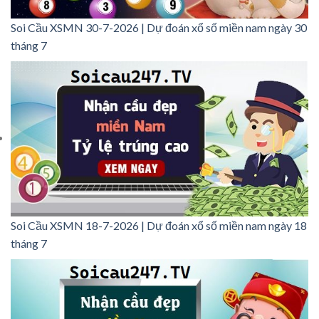
Soi Cầu XSMN 30-7-2026 | Dự đoán xổ số miền nam ngày 30
tháng 7
Soi Cầu XSMN 18-7-2026 | Dự đoán xổ số miền nam ngày 18
tháng 7