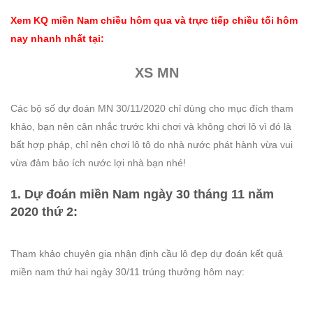
Xem KQ miền Nam chiều hôm qua và trực tiếp chiều tối hôm
nay nhanh nhất tại:
XS MN
Các bộ số dự đoán MN 30/11/2020 chỉ dùng cho mục đích tham
khảo, bạn nên cân nhắc trước khi chơi và không chơi lô vì đó là
bất hợp pháp, chỉ nên chơi lô tô do nhà nước phát hành vừa vui
vừa đảm bảo ích nước lợi nhà bạn nhé!
1. Dự đoán miền Nam ngày 30 tháng 11 năm
2020 thứ 2:
Tham khảo chuyên gia nhận định cầu lô đẹp dự đoán kết quả
miền nam thứ hai ngày 30/11 trúng thưởng hôm nay: