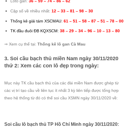
Loto gan:
36 – 59 – 74 – 86 – 62
Cặp số về nhiều nhất:
12 – 33 – 81 – 98 – 30
Thống kê giải tám XSCMAU:
61 – 51 – 58 – 87 – 51 – 78 – 00
TK đầu đuôi ĐB KQXSCM:
38 – 29 – 34 – 96 – 10 – 13 – 80
⇒ Xem cụ thể tại:
Thống kê lô gan Cà Mau
3. Soi cầu bạch thủ miền Nam ngày 30/11/2020
thứ 2: Xem các con lô đẹp trong ngày:
Mục này TK cầu bạch thủ của các đài miền Nam được ghép từ
các vị trí tạo cầu về liên tục ít nhất 3 kỳ liên tiếp được tổng hợp
theo hệ thống từ đó có thể soi cầu XSMN ngày 30/11/2020 về:
Soi cầu lô bạch thủ TP Hồ Chí Minh ngày 30/11/2020: