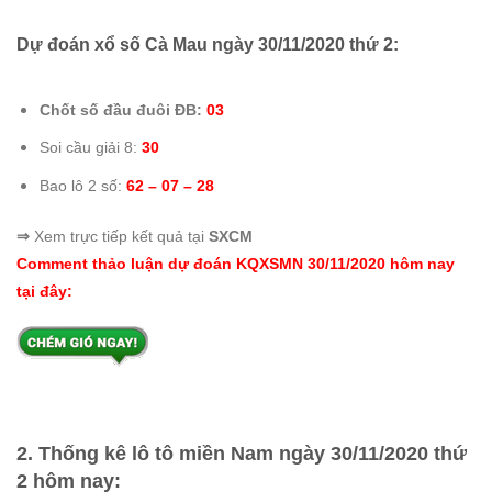
Dự đoán xổ số Cà Mau ngày 30/11/2020 thứ 2:
Chốt số đầu đuôi ĐB:
03
Soi cầu giải 8:
30
Bao lô 2 số:
62 – 07 – 28
⇒
Xem trực tiếp kết quả tại
SXCM
Comment thảo luận dự đoán KQXSMN 30/11/2020 hôm nay
tại đây:
2. Thống kê lô tô miền Nam ngày 30/11/2020 thứ
2 hôm nay: