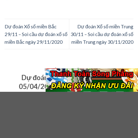
Dự đoán Xổ số miền Bắc
Dự đoán Xổ số miền Trung
29/11 – Soi cầu dự đoán xổ số
30/11 – Soi cầu dự đoán xổ số
miền Bắc ngày 29/11/2020
miền Trung ngày 30/11/2020
SOI CẦU & DỰ ĐOÁN XSMT
Dự đoán xổ số Khánh Hòa ngày
05/04/2023 – Soi cầu Khánh Hòa
04
Apr