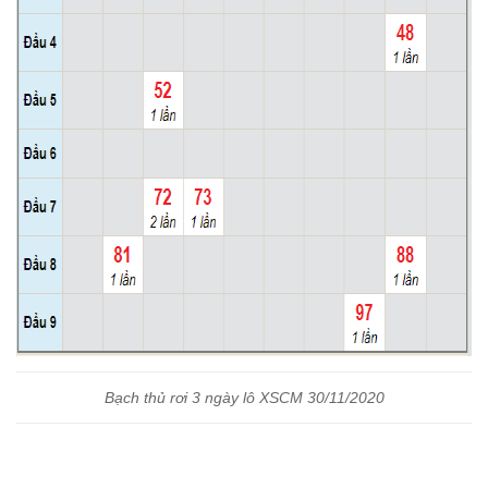
Bạch thủ rơi 3 ngày lô XSCM 30/11/2020