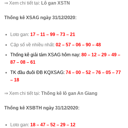
⇒ Xem chi tiết tại:
Lô gan XSTN
Thống kê XSAG ngày 31/12/2020:
Loto gan:
17 – 11 – 99 – 73 – 21
Cặp số về nhiều nhất:
02 – 57 – 06 – 90 – 48
Thống kê giải tám XSAG hôm nay:
80 – 12 – 29 – 49 –
87 – 08 – 61
TK đầu đuôi ĐB KQXSAG:
74 – 00 – 52 – 76 – 05 – 77
– 18
⇒ Xem chi tiết tại:
Thống kê lô gan An Giang
Thống kê XSBTH ngày 31/12/2020:
Loto gan:
18 – 47 – 52 – 29 – 12