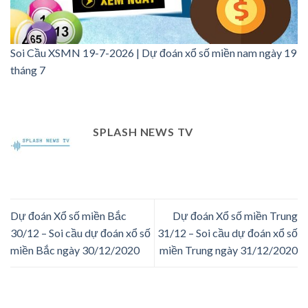
Soi Cầu XSMN 19-7-2026 | Dự đoán xổ số miền nam ngày 19
tháng 7
SPLASH NEWS TV
Dự đoán Xổ số miền Bắc
Dự đoán Xổ số miền Trung
30/12 – Soi cầu dự đoán xổ số
31/12 – Soi cầu dự đoán xổ số
miền Bắc ngày 30/12/2020
miền Trung ngày 31/12/2020