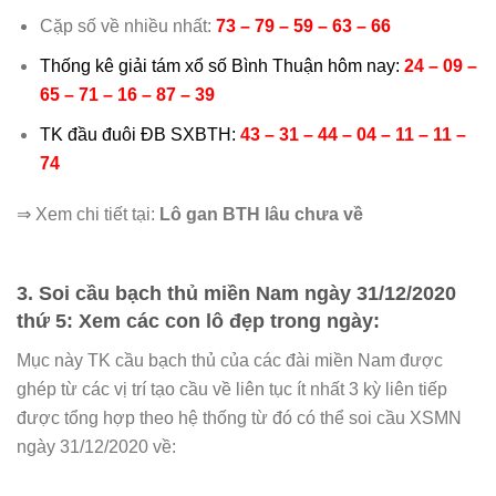
Cặp số về nhiều nhất:
73 – 79 – 59 – 63 – 66
Thống kê giải tám xổ số Bình Thuận hôm nay:
24 – 09 –
65 – 71 – 16 – 87 – 39
TK đầu đuôi ĐB SXBTH:
43 – 31 – 44 – 04 – 11 – 11 –
74
⇒ Xem chi tiết tại:
Lô gan BTH lâu chưa về
3. Soi cầu bạch thủ miền Nam ngày 31/12/2020
thứ 5: Xem các con lô đẹp trong ngày:
Mục này TK cầu bạch thủ của các đài miền Nam được
ghép từ các vị trí tạo cầu về liên tục ít nhất 3 kỳ liên tiếp
được tổng hợp theo hệ thống từ đó có thể soi cầu XSMN
ngày 31/12/2020 về: