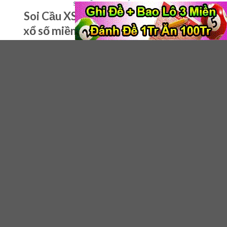
SOI CẦU & DỰ ĐOÁN XSMB
Soi Cầu XSMB 27-4-2026 | Dự đoán
xổ số miền bắc ngày 27 tháng 4 năm
2026
28
Apr
Soi Cầu XSMB 27-4-2026 –
Là một người chơi yêu thích bộ
môn cá cược lô đề, chắc hẳn ai trong số các bạn cũng đều có