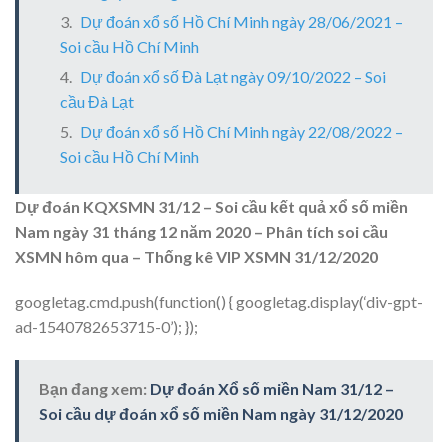
Dự đoán xổ số Hồ Chí Minh ngày 28/06/2021 –
Soi cầu Hồ Chí Minh
Dự đoán xổ số Đà Lạt ngày 09/10/2022 – Soi
cầu Đà Lạt
Dự đoán xổ số Hồ Chí Minh ngày 22/08/2022 –
Soi cầu Hồ Chí Minh
Dự đoán KQXSMN 31/12 – Soi cầu kết quả xổ số miền
Nam ngày 31 tháng 12 năm 2020 – Phân tích soi cầu
XSMN hôm qua – Thống kê VIP XSMN 31/12/2020
googletag.cmd.push(function() { googletag.display(‘div-gpt-
ad-1540782653715-0’); });
Bạn đang xem:
Dự đoán Xổ số miền Nam 31/12 –
Soi cầu dự đoán xổ số miền Nam ngày 31/12/2020