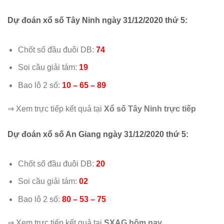
Dự đoán xổ số Tây Ninh ngày 31/12/2020 thứ 5:
Chốt số đầu đuôi DB:
74
Soi cầu giải tám:
19
Bao lô 2 số:
10 – 65 – 89
⇒ Xem trực tiếp kết quả tại
Xổ số Tây Ninh trực tiếp
Dự đoán xổ số An Giang ngày 31/12/2020 thứ 5:
Chốt số đầu đuôi DB:
20
Soi cầu giải tám:
02
Bao lô 2 số:
80 – 53 – 75
⇒ Xem trực tiếp kết quả tại
SXAG hôm nay