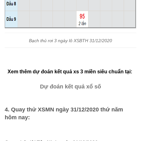
Bạch thủ rơi 3 ngày lô XSBTH 31/12/2020
Xem thêm dự đoán kết quả xs 3 miền siêu chuẩn tại:
Dự đoán kết quả xổ số
4. Quay thử XSMN ngày 31/12/2020 thứ năm
hôm nay: