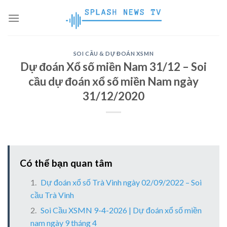
Skip
to
content
SOI CẦU & DỰ ĐOÁN XSMN
Dự đoán Xổ số miền Nam 31/12 – Soi
cầu dự đoán xổ số miền Nam ngày
31/12/2020
Có thể bạn quan tâm
Dự đoán xổ số Trà Vinh ngày 02/09/2022 – Soi
cầu Trà Vinh
Soi Cầu XSMN 9-4-2026 | Dự đoán xổ số miền
nam ngày 9 tháng 4