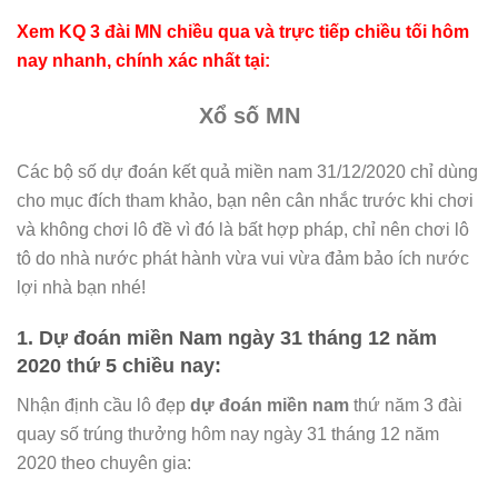
Xem KQ 3 đài MN chiều qua và trực tiếp chiều tối hôm
nay nhanh, chính xác nhất tại:
Xổ số MN
Các bộ số dự đoán kết quả miền nam 31/12/2020 chỉ dùng
cho mục đích tham khảo, bạn nên cân nhắc trước khi chơi
và không chơi lô đề vì đó là bất hợp pháp, chỉ nên chơi lô
tô do nhà nước phát hành vừa vui vừa đảm bảo ích nước
lợi nhà bạn nhé!
1. Dự đoán miền Nam ngày 31 tháng 12 năm
2020 thứ 5 chiều nay:
Nhận định cầu lô đẹp
dự đoán miền nam
thứ năm 3 đài
quay số trúng thưởng hôm nay ngày 31 tháng 12 năm
2020 theo chuyên gia: