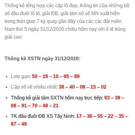
Thống kê tổng hợp các cặp lô đẹp, thông tin của những bộ
số đầu đuôi lô tô, giải ĐB, giải tám xổ số MN xuất hiện
trong thời gian 7 kỳ quay gần đây của các các đài miền
Nam thứ 5 ngày 31/12/2020 chiều hôm nay với tỉ lệ trúng
giải cao:
Thống kê XSTN ngày 31/12/2020:
Loto gan:
50 – 19 – 10 – 65 – 89
Cặp số về nhiều nhất:
38 – 40 – 08 – 15 – 02
Thống kê giải tám SXTN hôm nay trực tiếp:
93 – 39 –
08 – 91 – 70 – 48 – 21
TK đầu đuôi ĐB XS Tây Ninh:
17 – 36 – 55 – 22 – 35 –
87 – 49