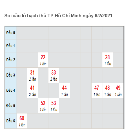
Soi cầu lô bạch thủ TP Hồ Chí Minh ngày 6/2/2021: