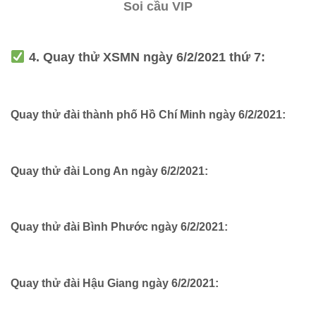
Soi cầu VIP
4. Quay thử XSMN ngày 6/2/2021 thứ 7:
Quay thử đài thành phố Hồ Chí Minh ngày 6/2/2021:
Quay thử đài Long An ngày 6/2/2021:
Quay thử đài Bình Phước ngày 6/2/2021:
Quay thử đài Hậu Giang ngày 6/2/2021: