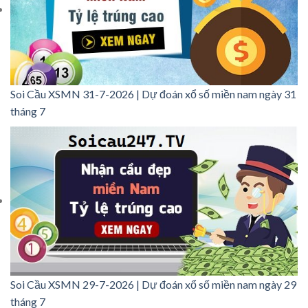
Soi Cầu XSMN 31-7-2026 | Dự đoán xổ số miền nam ngày 31
tháng 7
Soi Cầu XSMN 29-7-2026 | Dự đoán xổ số miền nam ngày 29
tháng 7