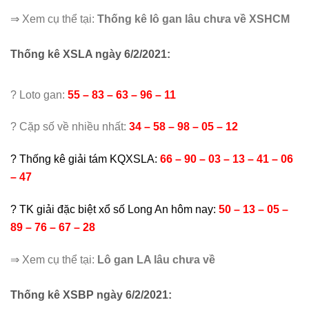
⇒ Xem cụ thể tại:
Thống kê lô gan lâu chưa về XSHCM
Thống kê XSLA ngày 6/2/2021:
? Loto gan:
55 – 83 – 63 – 96 – 11
? Cặp số về nhiều nhất:
34 – 58 – 98 – 05 – 12
? Thống kê giải tám KQXSLA:
66 – 90 – 03 – 13 – 41 – 06
– 47
? TK giải đặc biệt xổ số Long An hôm nay:
50 – 13 – 05 –
89 – 76 – 67 – 28
⇒ Xem cụ thể tại:
Lô gan LA lâu chưa về
Thống kê XSBP ngày 6/2/2021: