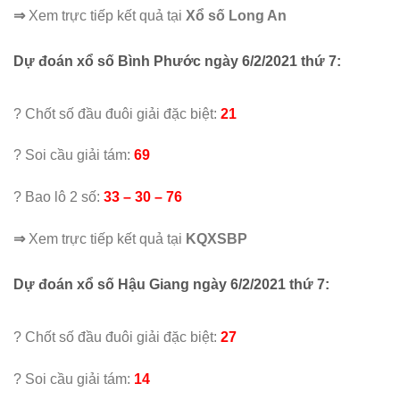
⇒
Xem trực tiếp kết quả tại
Xổ số Long An
Dự đoán xổ số Bình Phước ngày 6/2/2021 thứ 7:
? Chốt số đầu đuôi giải đặc biệt:
21
? Soi cầu giải tám:
69
? Bao lô 2 số:
33 – 30 – 76
⇒
Xem trực tiếp kết quả tại
KQXSBP
Dự đoán xổ số Hậu Giang ngày 6/2/2021 thứ 7:
? Chốt số đầu đuôi giải đặc biệt:
27
? Soi cầu giải tám:
14