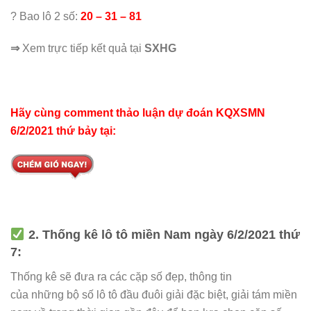
? Bao lô 2 số:
20 – 31 – 81
⇒
Xem trực tiếp kết quả tại
SXHG
Hãy cùng comment thảo luận dự đoán KQXSMN
6/2/2021 thứ bảy tại:
2. Thống kê lô tô miền Nam ngày 6/2/2021 thứ
7:
Thống kê sẽ đưa ra các cặp số đẹp, thông tin
của những bộ số lô tô đầu đuôi giải đặc biệt, giải tám miền