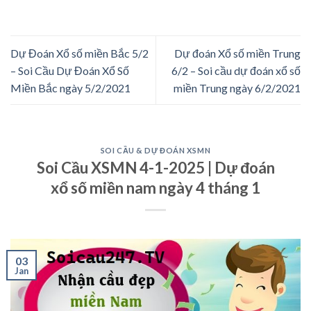
Dự Đoán Xổ số miền Bắc 5/2
Dự đoán Xổ số miền Trung
– Soi Cầu Dự Đoán Xổ Số
6/2 – Soi cầu dự đoán xổ số
Miền Bắc ngày 5/2/2021
miền Trung ngày 6/2/2021
SOI CẦU & DỰ ĐOÁN XSMN
Soi Cầu XSMN 4-1-2025 | Dự đoán
xổ số miền nam ngày 4 tháng 1
03
Jan