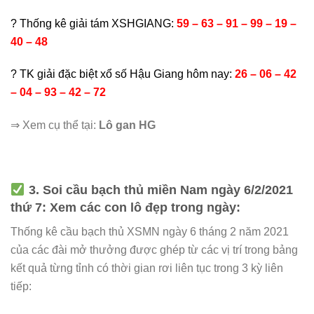
? Thống kê giải tám XSHGIANG:
59 – 63 – 91 – 99 – 19 –
40 – 48
? TK giải đặc biệt xổ số Hậu Giang hôm nay:
26 – 06 – 42
– 04 – 93 – 42 – 72
⇒ Xem cụ thể tại:
Lô gan HG
3. Soi cầu bạch thủ miền Nam ngày 6/2/2021
thứ 7: Xem các con lô đẹp trong ngày:
Thống kê cầu bạch thủ XSMN ngày 6 tháng 2 năm 2021
của các đài mở thưởng được ghép từ các vị trí trong bảng
kết quả từng tỉnh có thời gian rơi liên tục trong 3 kỳ liên
tiếp: