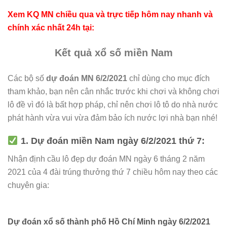
Xem KQ MN chiều qua và trực tiếp hôm nay nhanh và
chính xác nhất 24h tại:
Kết quả xổ số miền Nam
Các bộ số
dự đoán MN 6/2/2021
chỉ dùng cho mục đích
tham khảo, bạn nên cân nhắc trước khi chơi và không chơi
lô đề vì đó là bất hợp pháp, chỉ nên chơi lô tô do nhà nước
phát hành vừa vui vừa đảm bảo ích nước lợi nhà bạn nhé!
1. Dự đoán miền Nam ngày 6/2/2021 thứ 7:
Nhận định cầu lô đẹp dự đoán MN ngày 6 tháng 2 năm
2021 của 4 đài trúng thưởng thứ 7 chiều hôm nay theo các
chuyên gia:
Dự đoán xổ số thành phố Hồ Chí Minh ngày 6/2/2021