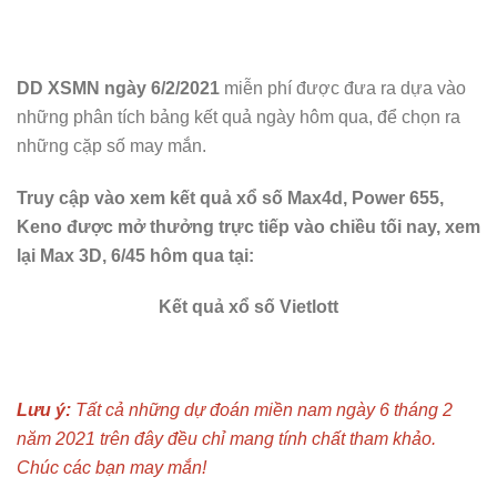
DD XSMN
ngày 6/2/2021
miễn phí
được đưa ra dựa vào
những phân tích bảng kết quả ngày hôm qua, để chọn ra
những cặp số may mắn.
Truy cập vào xem kết quả xổ số Max4d, Power 655,
Keno được mở thưởng trực tiếp vào chiều tối nay, xem
lại Max 3D, 6/45 hôm qua tại:
Kết quả xổ số Vietlott
Lưu ý:
Tất cả những dự đoán miền nam ngày 6 tháng 2
năm 2021 trên đây đều chỉ mang tính chất tham khảo.
Chúc các bạn may mắn!