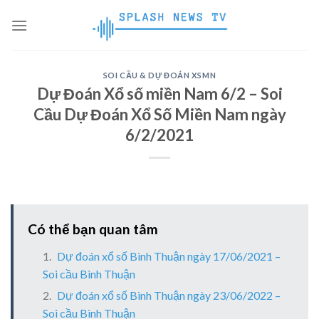
Skip
to
content
SOI CẦU & DỰ ĐOÁN XSMN
Dự Đoán Xổ số miền Nam 6/2 – Soi
Cầu Dự Đoán Xổ Số Miền Nam ngày
6/2/2021
Có thể bạn quan tâm
Dự đoán xổ số Bình Thuận ngày 17/06/2021 –
Soi cầu Bình Thuận
Dự đoán xổ số Bình Thuận ngày 23/06/2022 –
Soi cầu Bình Thuận