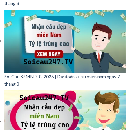
tháng 8
Soi Cầu XSMN 7-8-2026 | Dự đoán xổ số miền nam ngày 7
tháng 8