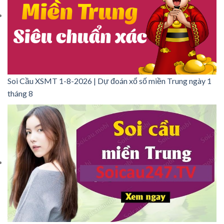
Soi Cầu XSMT 1-8-2026 | Dự đoán xổ số miền Trung ngày 1
tháng 8