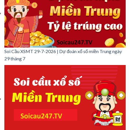
Soi Cầu XSMT 29-7-2026 | Dự đoán xổ số miền Trung ngày
29 tháng 7