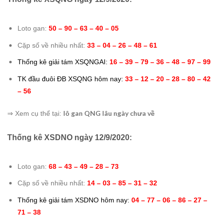
Loto gan:
50 – 90 – 63 – 40 – 05
Cặp số về nhiều nhất:
33 – 04 – 26 – 48 – 61
Thống kê giải tám XSQNGAI:
16 – 39 – 79 – 36 – 48 – 97 – 99
TK đầu đuôi ĐB XSQNG hôm nay:
33 – 12 – 20 – 28 – 80 – 42
– 56
lô gan QNG lâu ngày chưa về
⇒ Xem cụ thể tại:
Thống kê XSDNO ngày 12/9/2020:
Loto gan:
68 – 43 – 49 – 28 – 73
Cặp số về nhiều nhất:
14 – 03 – 85 – 31 – 32
Thống kê giải tám XSDNO hôm nay:
04 – 77 – 06 – 86 – 27 –
71 – 38