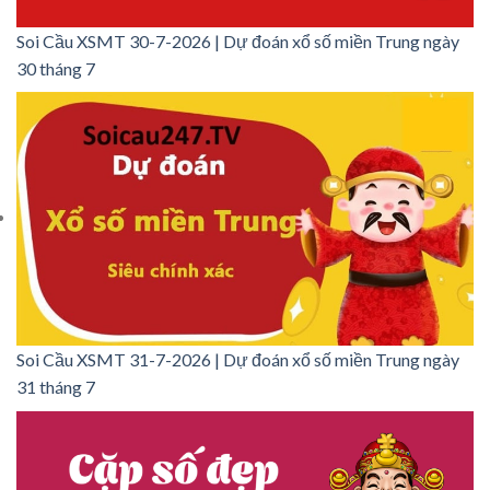
Soi Cầu XSMT 30-7-2026 | Dự đoán xổ số miền Trung ngày
30 tháng 7
Soi Cầu XSMT 31-7-2026 | Dự đoán xổ số miền Trung ngày
31 tháng 7