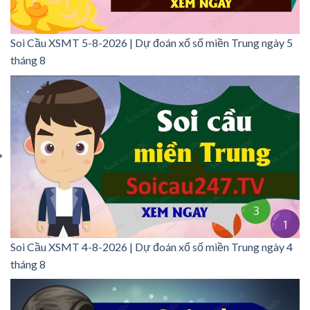
Soi Cầu XSMT 5-8-2026 | Dự đoán xổ số miền Trung ngày 5
tháng 8
Soi Cầu XSMT 4-8-2026 | Dự đoán xổ số miền Trung ngày 4
tháng 8