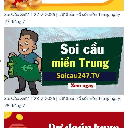
Soi Cầu XSMT 27-7-2026 | Dự đoán xổ số miền Trung ngày
27 tháng 7
Soi Cầu XSMT 28-7-2026 | Dự đoán xổ số miền Trung ngày
28 tháng 7