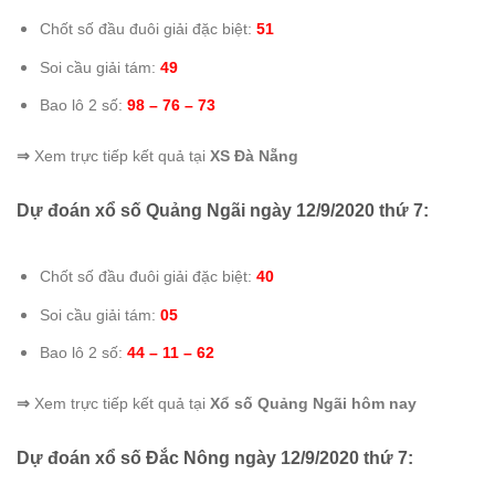
Chốt số đầu đuôi giải đặc biệt:
51
Soi cầu giải tám:
49
Bao lô 2 số:
98 – 76 – 73
⇒
Xem trực tiếp kết quả tại
XS Đà Nẵng
Dự đoán xổ số Quảng Ngãi ngày 12/9/2020 thứ 7:
Chốt số đầu đuôi giải đặc biệt:
40
Soi cầu giải tám:
05
Bao lô 2 số:
44 – 11 – 62
⇒
Xem trực tiếp kết quả tại
Xổ số Quảng Ngãi hôm nay
Dự đoán xổ số Đắc Nông ngày 12/9/2020 thứ 7: