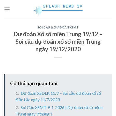
Skip
to
content
SOI CẦU & DỰ ĐOÁN XSMT
Dự đoán Xổ số miền Trung 19/12 –
Soi cầu dự đoán xổ số miền Trung
ngày 19/12/2020
Có thể bạn quan tâm
Dự đoán XSDLK 11/7 – Soi cầu dự đoán xổ số
Đắc Lắc ngày 11/7/2023
Soi Cầu XSMT 9-1-2026 | Dự đoán xổ số miền
Trung ngày 9 tháng 1