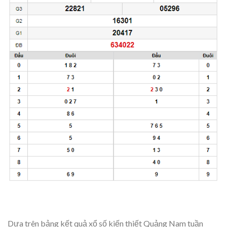
Dựa trên bảng kết quả xổ số kiến thiết Quảng Nam
tuần