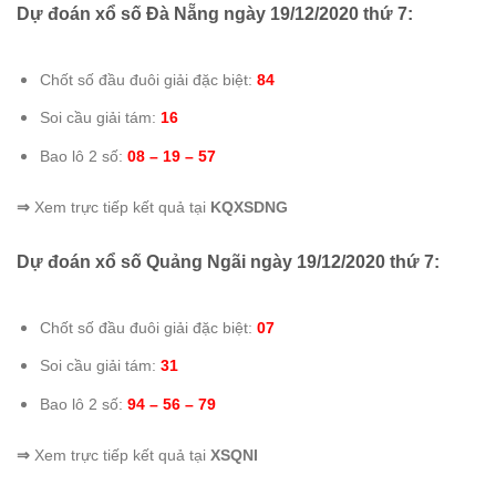
Dự đoán xổ số Đà Nẵng ngày 19/12/2020 thứ 7:
Chốt số đầu đuôi giải đặc biệt:
84
Soi cầu giải tám:
16
Bao lô 2 số:
08 – 19 – 57
⇒
Xem trực tiếp kết quả tại
KQXSDNG
Dự đoán xổ số Quảng Ngãi ngày 19/12/2020 thứ 7:
Chốt số đầu đuôi giải đặc biệt:
07
Soi cầu giải tám:
31
Bao lô 2 số:
94 – 56 – 79
⇒
Xem trực tiếp kết quả tại
XSQNI