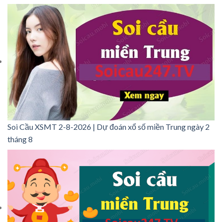
Soi Cầu XSMT 2-8-2026 | Dự đoán xổ số miền Trung ngày 2
tháng 8