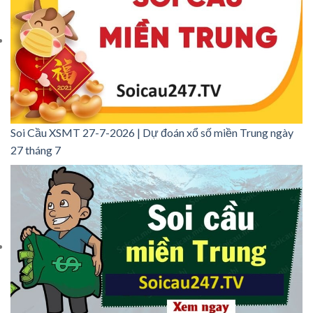
Soi Cầu XSMT 27-7-2026 | Dự đoán xổ số miền Trung ngày
27 tháng 7