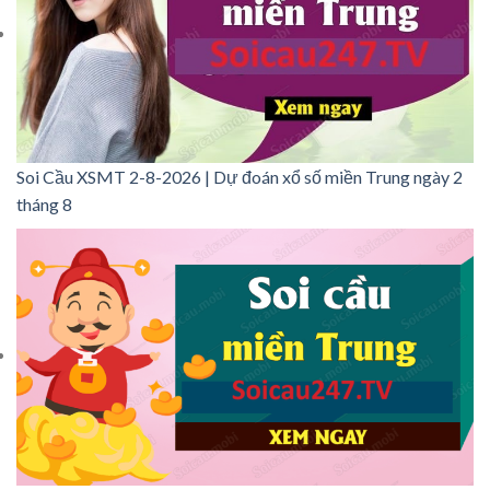
Soi Cầu XSMT 2-8-2026 | Dự đoán xổ số miền Trung ngày 2
tháng 8