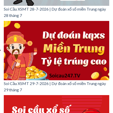
Soi Cầu XSMT 28-7-2026 | Dự đoán xổ số miền Trung ngày
28 tháng 7
Soi Cầu XSMT 29-7-2026 | Dự đoán xổ số miền Trung ngày
29 tháng 7