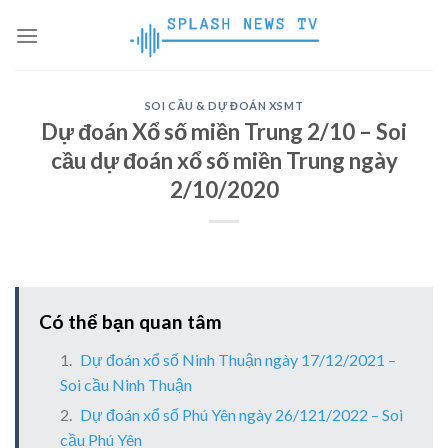
Skip
to
content
SOI CẦU & DỰ ĐOÁN XSMT
Dự đoán Xổ số miền Trung 2/10 – Soi
cầu dự đoán xổ số miền Trung ngày
2/10/2020
Có thể bạn quan tâm
Dự đoán xổ số Ninh Thuận ngày 17/12/2021 –
Soi cầu Ninh Thuận
Dự đoán xổ số Phú Yên ngày 26/121/2022 – Soi
cầu Phú Yên