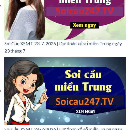
Soi Cầu XSMT 23-7-2026 | Dự đoán xổ số miền Trung ngày
23 tháng 7
Soi Cầu XSMT 24-7-2026 | Dự đoán xổ số miền Trung ngày