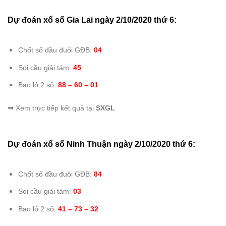
Dự đoán xổ số Gia Lai ngày 2/10/2020 thứ 6:
Chốt số đầu đuôi GĐB:
04
Soi cầu giải tám:
45
Bao lô 2 số:
88 – 60 – 01
⇒
Xem trực tiếp kết quả tại
SXGL
Dự đoán xổ số Ninh Thuận ngày 2/10/2020 thứ 6:
Chốt số đầu đuôi GĐB:
84
Soi cầu giải tám:
03
Bao lô 2 số:
41 – 73 – 32