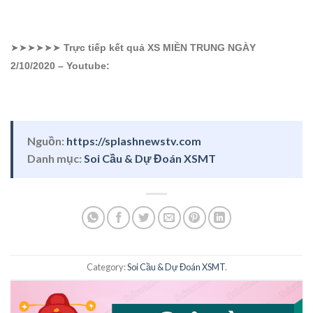
➤➤➤➤➤➤
Trực tiếp kết quả XS MIỀN TRUNG NGÀY
2/10/2020 – Youtube:
Nguồn:
https://splashnewstv.com
Danh mục:
Soi Cầu & Dự Đoán XSMT
Category:
Soi Cầu & Dự Đoán XSMT
.