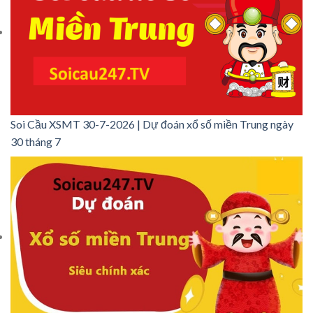
Soi Cầu XSMT 30-7-2026 | Dự đoán xổ số miền Trung ngày
30 tháng 7