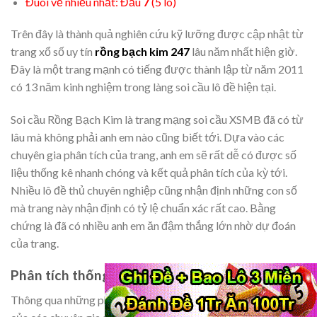
Đuôi về nhiều nhất: Đầu
7
(5 lô)
Trên đây là thành quả nghiên cứu kỹ lưỡng được cập nhật từ
trang xổ số uy tín
rồng bạch kim 247
lâu năm nhất hiện giờ.
Đây là một trang mạnh có tiếng được thành lập từ năm 2011
có 13 năm kinh nghiệm trong làng soi cầu lô đề hiện tại.
Soi cầu Rồng Bạch Kim là trang mạng soi cầu XSMB đã có từ
lâu mà không phải anh em nào cũng biết tới. Dựa vào các
chuyên gia phân tích của trang, anh em sẽ rất dễ có được số
liệu thống kê nhanh chóng và kết quả phân tích của kỳ tới.
Nhiều lô đề thủ chuyên nghiệp cũng nhận định những con số
mà trang này nhận định có tỷ lệ chuẩn xác rất cao. Bằng
chứng là đã có nhiều anh em ăn đậm thắng lớn nhờ dự đoán
của trang.
Phân tích thống kê tần suất XSMB 14/9/2024
Thông qua những phần mềm thống kê cùng với sự kết hợp