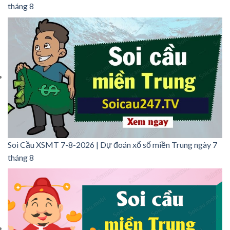
tháng 8
Soi Cầu XSMT 7-8-2026 | Dự đoán xổ số miền Trung ngày 7
tháng 8