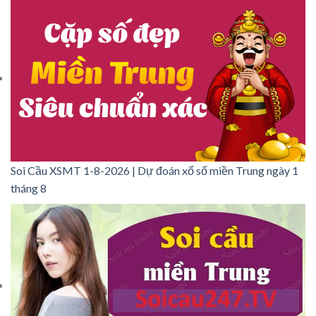
Soi Cầu XSMT 1-8-2026 | Dự đoán xổ số miền Trung ngày 1
tháng 8