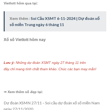
Vietlott hôm qua tại:
Xem thêm :
Soi Cầu XSMT 6-11-2024 | Dự đoán xổ
số miền Trung ngày 6 tháng 11
Xổ số Vietlott hôm nay
Lưu ý:
Những dự đoán XSMT ngày 27 tháng 11 trên
đây chỉ mang tính chất tham khảo. Chúc các bạn may mắn!
⇒ Xem thêm số đẹp tại:
Dự đoán XSMN 27/11 – Soi cầu dự đoán xổ số miền Nam
ngày 27/11/2020