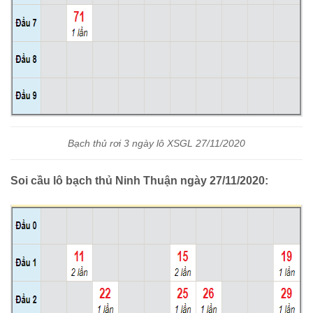
Bạch thủ rơi 3 ngày lô XSGL 27/11/2020
Soi cầu lô bạch thủ Ninh Thuận ngày 27/11/2020: