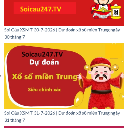
Soi Cầu XSMT 30-7-2026 | Dự đoán xổ số miền Trung ngày
30 tháng 7
Soi Cầu XSMT 31-7-2026 | Dự đoán xổ số miền Trung ngày
31 tháng 7