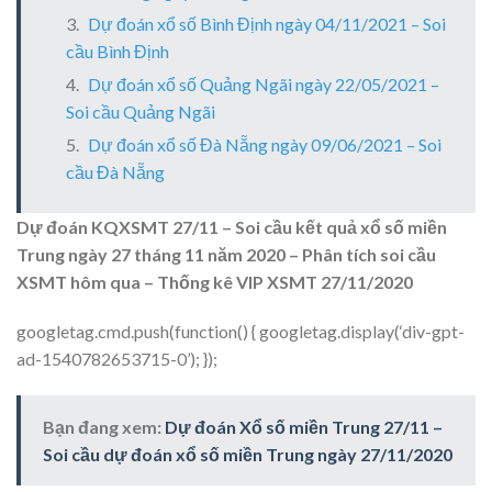
Dự đoán xổ số Bình Định ngày 04/11/2021 – Soi
cầu Bình Định
Dự đoán xổ số Quảng Ngãi ngày 22/05/2021 –
Soi cầu Quảng Ngãi
Dự đoán xổ số Đà Nẵng ngày 09/06/2021 – Soi
cầu Đà Nẵng
Dự đoán KQXSMT 27/11 – Soi cầu kết quả xổ số miền
Trung ngày 27 tháng 11 năm 2020 – Phân tích soi cầu
XSMT hôm qua – Thống kê VIP XSMT 27/11/2020
googletag.cmd.push(function() { googletag.display(‘div-gpt-
ad-1540782653715-0’); });
Bạn đang xem:
Dự đoán Xổ số miền Trung 27/11 –
Soi cầu dự đoán xổ số miền Trung ngày 27/11/2020