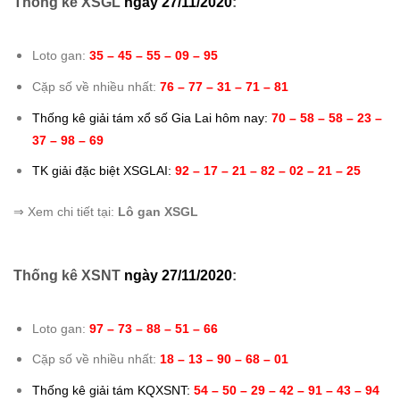
Thống kê XSGL
ngày 27/11/2020
:
Loto gan:
35 – 45 – 55 – 09 – 95
Cặp số về nhiều nhất:
76 – 77 – 31 – 71 – 81
Thống kê giải tám xổ số Gia Lai hôm nay:
70 – 58 – 58 – 23 –
37 – 98 – 69
TK giải đặc biệt XSGLAI:
92 – 17 – 21 – 82 – 02 – 21 – 25
⇒ Xem chi tiết tại:
Lô gan XSGL
Thống kê XSNT
ngày 27/11/2020
:
Loto gan:
97 – 73 – 88 – 51 – 66
Cặp số về nhiều nhất:
18 – 13 – 90 – 68 – 01
Thống kê giải tám KQXSNT:
54 – 50 – 29 – 42 – 91 – 43 – 94