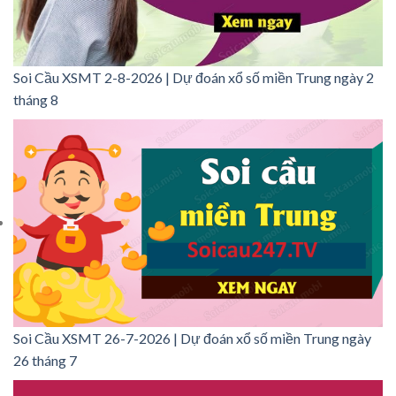
Soi Cầu XSMT 2-8-2026 | Dự đoán xổ số miền Trung ngày 2
tháng 8
Soi Cầu XSMT 26-7-2026 | Dự đoán xổ số miền Trung ngày
26 tháng 7