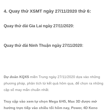
4. Quay thử XSMT ngày 27/11/2020 thứ 6:
Quay thử đài Gia Lai ngày 27/11/2020:
Quay thử đài Ninh Thuận ngày 27/11/2020:
Dự đoán KQXS
miền Trung ngày 27/11/2020 dựa vào những
phương pháp, phân tích từ kết quả hôm qua, để chọn ra những
cặp số may mắn chuẩn nhất.
Truy cập vào xem tự chọn Mega 6/45, Max 3D được mở
hưởng trực tiếp vào chiều tối hôm nay, Power, 4D Keno