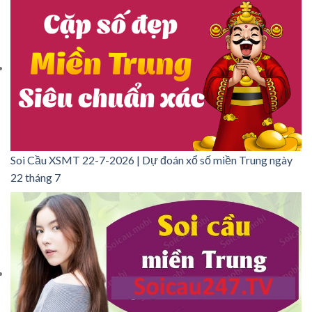
Soi Cầu XSMT 22-7-2026 | Dự đoán xổ số miền Trung ngày
22 tháng 7