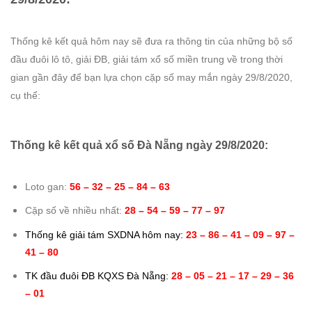
Thống kê kết quả hôm nay sẽ đưa ra thông tin của những bộ số
đầu đuôi lô tô, giải ĐB, giải tám xổ số miền trung về trong thời
gian gần đây để bạn lựa chọn cặp số may mắn ngày 29/8/2020,
cụ thể:
Thống kê kết quả xổ số Đà Nẵng ngày 29/8/2020:
Loto gan:
56 – 32 – 25 – 84 – 63
Cặp số về nhiều nhất:
28 – 54 – 59 – 77 – 97
Thống kê giải tám SXDNA hôm nay:
23 – 86 – 41 – 09 – 97 –
41 – 80
TK đầu đuôi ĐB KQXS Đà Nẵng:
28 – 05 – 21 – 17 – 29 – 36
– 01