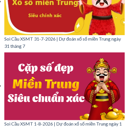
Soi Cầu XSMT 31-7-2026 | Dự đoán xổ số miền Trung ngày
31 tháng 7
Soi Cầu XSMT 1-8-2026 | Dự đoán xổ số miền Trung ngày 1