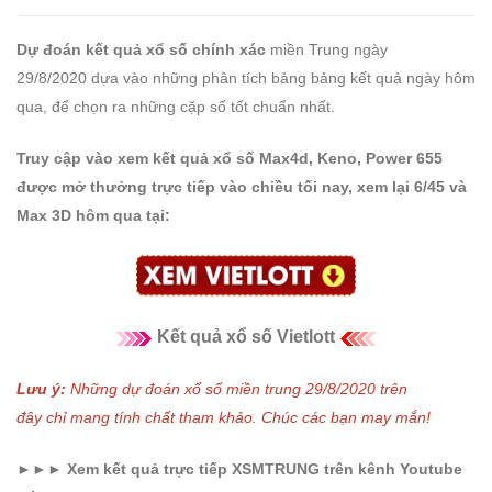
Dự đoán kết quả xổ số chính xác
miền Trung ngày
29/8/2020 dựa vào những phân tích bảng bảng kết quả ngày hôm
qua, để chọn ra những cặp số tốt chuẩn nhất.
Truy cập vào xem kết quả xổ số Max4d, Keno, Power 655
được mở thưởng trực tiếp vào chiều tối nay, xem lại 6/45 và
Max 3D hôm qua tại:
Kết quả xổ số Vietlott
Lưu ý:
Những dự đoán xổ số miền trung 29/8/2020 trên
đây chỉ mang tính chất tham khảo. Chúc các bạn may mắn!
►►► Xem kết quả trực tiếp XSMTRUNG trên kênh Youtube