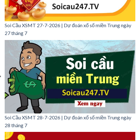
Soi Cầu XSMT 27-7-2026 | Dự đoán xổ số miền Trung ngày
27 tháng 7
Soi Cầu XSMT 28-7-2026 | Dự đoán xổ số miền Trung ngày
28 tháng 7