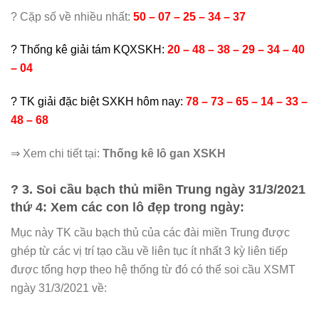
? Cặp số về nhiều nhất:
50 – 07 – 25 – 34 – 37
? Thống kê giải tám KQXSKH:
20 – 48 – 38 – 29 – 34 – 40
– 04
? TK giải đặc biệt SXKH hôm nay:
78 – 73 – 65 – 14 – 33 –
48 – 68
⇒ Xem chi tiết tại:
Thống kê lô gan XSKH
? 3. Soi cầu bạch thủ miền Trung ngày 31/3/2021
thứ 4: Xem các con lô đẹp trong ngày:
Mục này TK cầu bạch thủ của các đài miền Trung được
ghép từ các vị trí tạo cầu về liên tục ít nhất 3 kỳ liên tiếp
được tổng hợp theo hệ thống từ đó có thể soi cầu XSMT
ngày 31/3/2021 về: