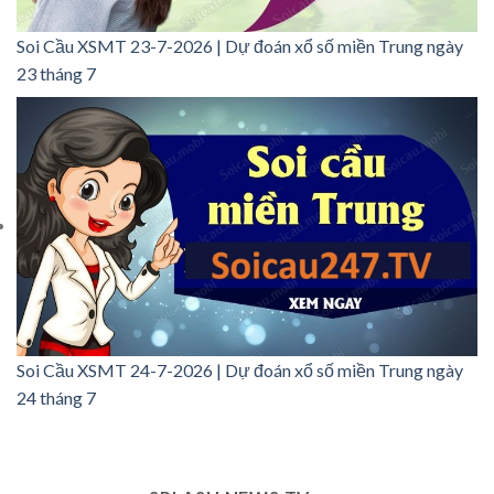
Soi Cầu XSMT 23-7-2026 | Dự đoán xổ số miền Trung ngày
23 tháng 7
Soi Cầu XSMT 24-7-2026 | Dự đoán xổ số miền Trung ngày
24 tháng 7