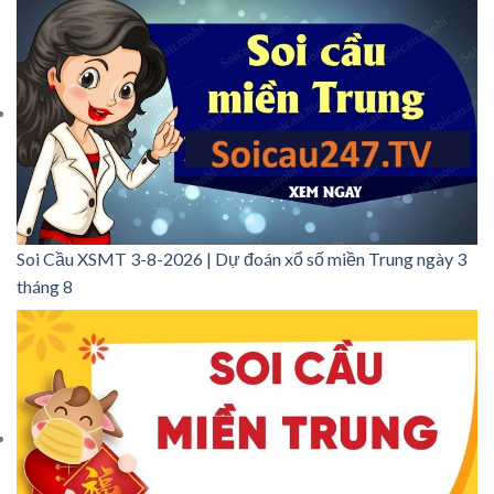
Soi Cầu XSMT 3-8-2026 | Dự đoán xổ số miền Trung ngày 3
tháng 8