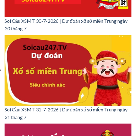
Soi Cầu XSMT 30-7-2026 | Dự đoán xổ số miền Trung ngày
30 tháng 7
Soi Cầu XSMT 31-7-2026 | Dự đoán xổ số miền Trung ngày
31 tháng 7