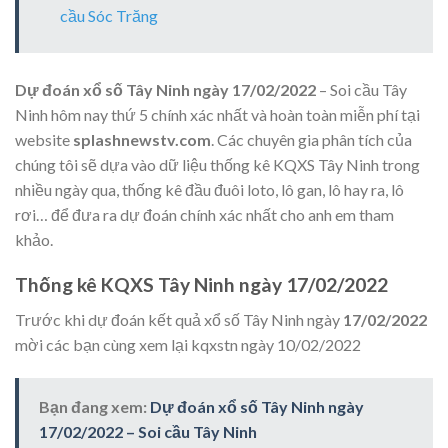
cầu Sóc Trăng
Dự đoán xổ số Tây Ninh ngày 17/02/2022
– Soi cầu Tây
Ninh hôm nay thứ 5 chính xác nhất và hoàn toàn miễn phí tại
website
splashnewstv.com
. Các chuyên gia phân tích của
chúng tôi sẽ dựa vào dữ liệu thống kê KQXS Tây Ninh trong
nhiều ngày qua, thống kê đầu đuôi loto, lô gan, lô hay ra, lô
rơi… để đưa ra dự đoán chính xác nhất cho anh em tham
khảo.
Thống kê KQXS Tây Ninh ngày 17/02/2022
Trước khi dự đoán kết quả xổ số Tây Ninh ngày
17/02/2022
mời các bạn cùng xem lại kqxstn ngày 10/02/2022
Bạn đang xem:
Dự đoán xổ số Tây Ninh ngày
17/02/2022 – Soi cầu Tây Ninh