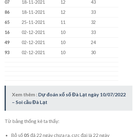
07
18-11-2021
12
43
86
18-11-2021
12
33
65
25-11-2021
11
32
16
02-12-2021
10
33
49
02-12-2021
10
24
93
02-12-2021
10
30
Xem thêm :
Dự đoán xổ số Đà Lạt ngày 10/07/2022
– Soi cầu Đà Lạt
Từ bảng thống kê ta thấy:
Bộ số
05
đã 22 ngày chưa ra, cực đại là 22 ngày