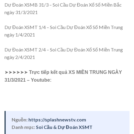
Dự Đoán XSMB 31/3 – Soi Cầu Dự Đoán Xổ Số Miền Bắc
ngày 31/3/2021
Dự Đoán XSMT 1/4 – Soi Cầu Dự Đoán Xổ Số Miền Trung
ngày 1/4/2021
Dự Đoán XSMT 2/4 – Soi Cầu Dự Đoán Xổ Số Miền Trung
ngày 2/4/2021
➤➤➤➤➤➤
Trực tiếp kết quả XS MIỀN TRUNG NGÀY
31/3/2021 – Youtube:
Nguồn:
https://splashnewstv.com
Danh mục:
Soi Cầu & Dự Đoán XSMT